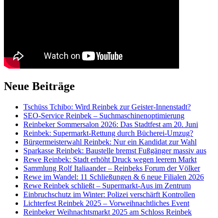
Neue Beiträge
Tschüss Tchibo: Wird Reinbek zur Geister-Innenstadt?
SEO-Service Reinbek – Suchmaschinenoptimierung
Reinbeker Sommersalon 2026: Das Stadtfest am 20. Juni
Reinbek: Supermarkt-Rettung durch Bücherei-Umzug?
Bürgermeisterwahl Reinbek: Nur ein Kandidat zur Wahl
Sparkasse Reinbek: Baustelle bremst Fußgänger massiv aus
Rewe Reinbek: Stadt erhöht Druck wegen leerem Markt
Sammlung Rolf Italiaander – Reinbeks Forum der Völker
Rewe im Wandel: 11 Schließungen & 6 neue Filialen 2026
Rewe Reinbek schließt – Supermarkt-Aus im Zentrum
Einbruchschutz im Winter: Polizei verschärft Kontrollen
Lichterfest Reinbek 2025 – Vorweihnachtliches Event
Reinbeker Weihnachtsmarkt 2025 am Schloss Reinbek