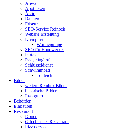
Anwalt
Apotheken
Ärzte
Banken
Friseur
SEO-Service Reinbek
Website Erstellung
Klempner
Wärmepumpe
SEO für Handwerker
Parteien
Recyclinghof
Schlüsseldienst
Schwimmbad
Tonteich
Bilder
weitere Reinbek Bilder
historische Bilder
Instagram
Behörden
Einkaufen
Restaurant
Döner
Griechisches Restaurant
Pizzaservice