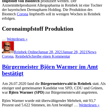
Impfstoff von Biontech
produziert werden. Der
Arzneimittelproduzent Allergopharma in Reinbek ist eine Tochter
der bayerischen Dermapharm Holding. Die Produktion des
Biontech
Corona
Impfstoffs soll in wenigen Wochen in Reinbek
erfolgen.
Coronaimpfstoff Produktion
…
Weiterlesen »
Autor
Veröffentlicht
Kategorien
Schlagw
am
Reinbek Online
Januar 28, 2021
Januar 28, 2021
News
zu
Corona
,
Reinbek
Schreibe einen Kommentar
Corona
Impfstoff
Bürgermeister Björn Warmer im Amt
wird
bestätigt
in
Reinbek
produziert
Am 26.07.2020 fand die
Bürgermeisterwahl in Reinbek
statt. Als
einziger und gemeinsamer Kandidat von SPD, CDU und Grünen,
war
Björn Warmer (SPD)
zur Bürgermeisterwahl angetreten.
Björn Warmer wurde mit überwältigender Mehrheit, mit 93,7
Prozent und 5.622 Stimmen, im Amt bestätigt! …
Weiterlesen »