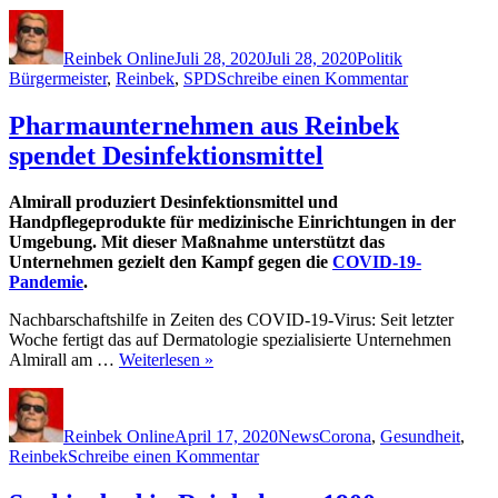
Autor
Veröffentlicht
Kategorien
Schlagwörter
am
Reinbek Online
Juli 28, 2020
Juli 28, 2020
Politik
zu
Bürgermeister
,
Reinbek
,
SPD
Schreibe einen Kommentar
Bürgermeist
Björn
Pharmaunternehmen aus Reinbek
Warmer
spendet Desinfektionsmittel
im
Amt
bestätigt
Almirall produziert Desinfektionsmittel und
Handpflegeprodukte für medizinische Einrichtungen in der
Umgebung. Mit dieser Maßnahme unterstützt das
Unternehmen gezielt den Kampf gegen die
COVID-19-
Pandemie
.
Nachbarschaftshilfe in Zeiten des COVID-19-Virus: Seit letzter
Woche fertigt das auf Dermatologie spezialisierte Unternehmen
Almirall am …
Weiterlesen »
Autor
Veröffentlicht
Kategorien
Schlagwörter
am
Reinbek Online
April 17, 2020
News
Corona
,
Gesundheit
,
zu
Reinbek
Schreibe einen Kommentar
Pharmaunternehmen
aus