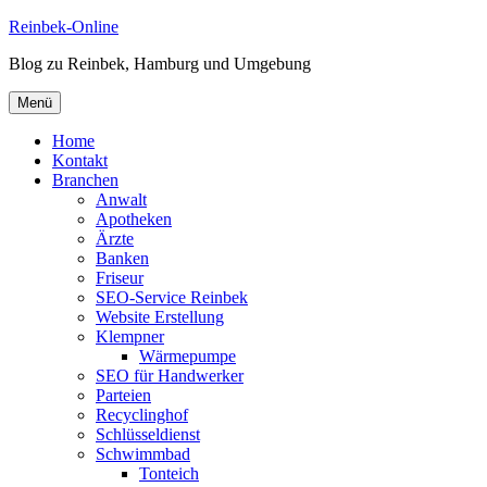
Zum
Reinbek-Online
Inhalt
Blog zu Reinbek, Hamburg und Umgebung
springen
Menü
Home
Kontakt
Branchen
Anwalt
Apotheken
Ärzte
Banken
Friseur
SEO-Service Reinbek
Website Erstellung
Klempner
Wärmepumpe
SEO für Handwerker
Parteien
Recyclinghof
Schlüsseldienst
Schwimmbad
Tonteich