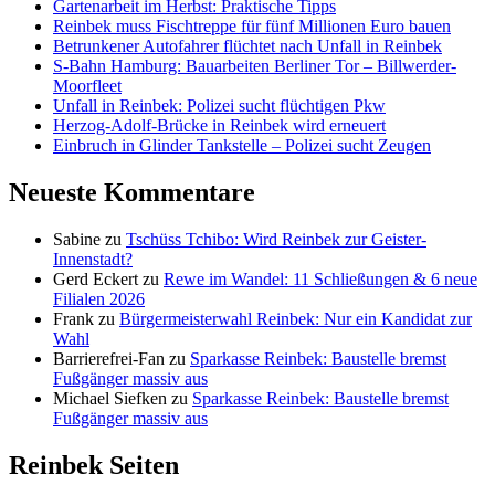
Gartenarbeit im Herbst: Praktische Tipps
Reinbek muss Fischtreppe für fünf Millionen Euro bauen
Betrunkener Autofahrer flüchtet nach Unfall in Reinbek
S-Bahn Hamburg: Bauarbeiten Berliner Tor – Billwerder-
Moorfleet
Unfall in Reinbek: Polizei sucht flüchtigen Pkw
Herzog-Adolf-Brücke in Reinbek wird erneuert
Einbruch in Glinder Tankstelle – Polizei sucht Zeugen
Neueste Kommentare
Sabine
zu
Tschüss Tchibo: Wird Reinbek zur Geister-
Innenstadt?
Gerd Eckert
zu
Rewe im Wandel: 11 Schließungen & 6 neue
Filialen 2026
Frank
zu
Bürgermeisterwahl Reinbek: Nur ein Kandidat zur
Wahl
Barrierefrei-Fan
zu
Sparkasse Reinbek: Baustelle bremst
Fußgänger massiv aus
Michael Siefken
zu
Sparkasse Reinbek: Baustelle bremst
Fußgänger massiv aus
Reinbek Seiten