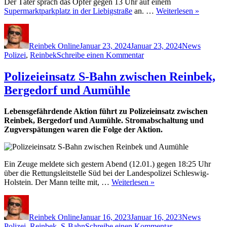
Der Täter sprach das Opfer gegen 13 Uhr auf einem
Supermarktparkplatz in der Liebigstraße
an. …
Weiterlesen »
Autor
Veröffentlicht
Kategorien
Schlagw
am
Reinbek Online
Januar 23, 2024
Januar 23, 2024
News
zu
Polizei
,
Reinbek
Schreibe einen Kommentar
Geldwechsel-
Trick
Polizeieinsatz S-Bahn zwischen Reinbek,
in
Bergedorf und Aumühle
Reinbek:
Senior
verliert
Lebensgefährdende Aktion führt zu Polizeieinsatz zwischen
800
Reinbek, Bergedorf und Aumühle. Stromabschaltung und
Euro
Zugverspätungen waren die Folge der Aktion.
Ein Zeuge meldete sich gestern Abend (12.01.) gegen 18:25 Uhr
über die Rettungsleitstelle Süd bei der Landespolizei Schleswig-
Holstein. Der Mann teilte mit, …
Weiterlesen »
Autor
Veröffentlicht
Kategorien
Schlagw
am
Reinbek Online
Januar 16, 2023
Januar 16, 2023
News
zu
Polizei
,
Reinbek
,
S-Bahn
Schreibe einen Kommentar