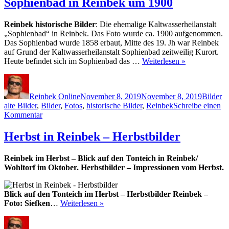
Sophienbad in Reinbek um 1900
Reinbek
spendet
Reinbek historische Bilder
: Die ehemalige Kaltwasserheilanstalt
Desinfektionsmittel
„Sophienbad“ in Reinbek. Das Foto wurde ca. 1900 aufgenommen.
Das Sophienbad wurde 1858 erbaut, Mitte des 19. Jh war Reinbek
auf Grund der Kaltwasserheilanstalt Sophienbad zeitweilig Kurort.
Heute befindet sich im Sophienbad das …
Weiterlesen »
Autor
Veröffentlicht
Kategor
Sc
am
Reinbek Online
November 8, 2019
November 8, 2019
Bilder
alte Bilder
,
Bilder
,
Fotos
,
historische Bilder
,
Reinbek
Schreibe einen
zu
Kommentar
Sophienbad
in
Herbst in Reinbek – Herbstbilder
Reinbek
um
Reinbek im Herbst – Blick auf den Tonteich in Reinbek/
1900
Wohltorf im Oktober. Herbstbilder – Impressionen vom Herbst.
Blick auf den Tonteich im Herbst – Herbstbilder Reinbek –
Foto: Siefken
…
Weiterlesen »
Autor
Veröffentlicht
Kategorien
Schl