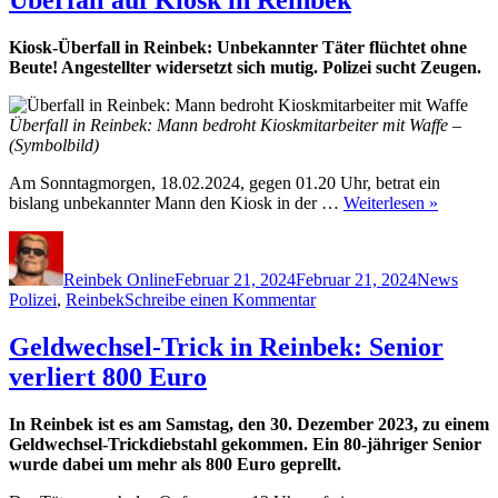
Kiosk-Überfall in Reinbek: Unbekannter Täter flüchtet ohne
Beute! Angestellter widersetzt sich mutig. Polizei sucht Zeugen.
Überfall in Reinbek: Mann bedroht Kioskmitarbeiter mit Waffe –
(Symbolbild)
Am Sonntagmorgen, 18.02.2024, gegen 01.20 Uhr, betrat ein
bislang unbekannter Mann den Kiosk in der …
Weiterlesen »
Autor
Veröffentlicht
Kategorien
Schla
am
Reinbek Online
Februar 21, 2024
Februar 21, 2024
News
zu
Polizei
,
Reinbek
Schreibe einen Kommentar
Überfall
auf
Geldwechsel-Trick in Reinbek: Senior
Kiosk
verliert 800 Euro
in
Reinbek
In Reinbek ist es am Samstag, den 30. Dezember 2023, zu einem
Geldwechsel-Trickdiebstahl gekommen. Ein 80-jähriger Senior
wurde dabei um mehr als 800 Euro geprellt.