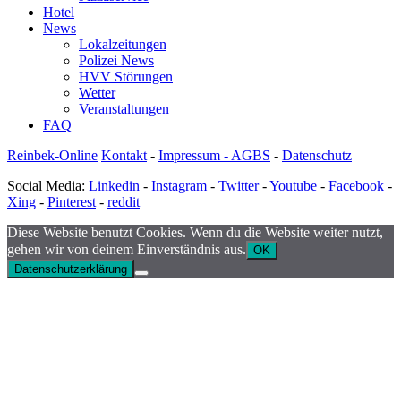
Hotel
News
Lokalzeitungen
Polizei News
HVV Störungen
Wetter
Veranstaltungen
FAQ
Reinbek-Online
Kontakt
-
Impressum - AGBS
-
Datenschutz
Social Media:
Linkedin
-
Instagram
-
Twitter
-
Youtube
-
Facebook
-
Xing
-
Pinterest
-
reddit
Diese Website benutzt Cookies. Wenn du die Website weiter nutzt,
gehen wir von deinem Einverständnis aus.
OK
Datenschutzerklärung