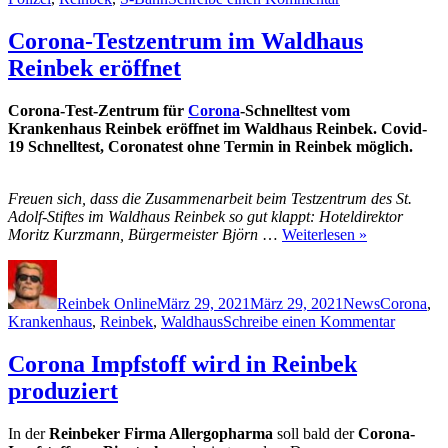
Polizeieinsatz
S-
Corona-Testzentrum im Waldhaus
Bahn
Reinbek eröffnet
zwischen
Reinbek,
Bergedorf
Corona-Test-Zentrum für
Corona
-Schnelltest vom
und
Krankenhaus Reinbek eröffnet im Waldhaus Reinbek. Covid-
Aumühle
19 Schnelltest, Coronatest ohne Termin in Reinbek möglich.
Freuen sich, dass die Zusammenarbeit beim Testzentrum des St.
Adolf-Stiftes im Waldhaus Reinbek so gut klappt: Hoteldirektor
Moritz Kurzmann, Bürgermeister Björn
…
Weiterlesen »
Autor
Veröffentlicht
Kategorien
Schlagwör
am
Reinbek Online
März 29, 2021
März 29, 2021
News
Corona
,
zu
Krankenhaus
,
Reinbek
,
Waldhaus
Schreibe einen Kommentar
Corona-
Testzen
Corona Impfstoff wird in Reinbek
im
produziert
Waldha
Reinbek
eröffnet
In der
Reinbeker Firma Allergopharma
soll bald der
Corona-