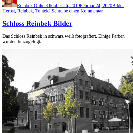
am
Reinbek Online
Oktober 26, 2019
Februar 24, 2020
Bilder
zu
Herbst
,
Reinbek
,
Tonteich
Schreibe einen Kommentar
Herbst
in
Schloss Reinbek Bilder
Reinbek
–
Das Schloss Reinbek in schwarz weiß fotografiert. Einige Farben
Herbstbilder
wurden hinzugefügt.