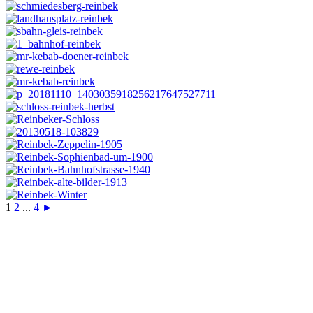
1
2
...
4
►