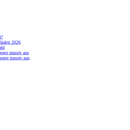
t?
lialen 2026
ahl
nger massiv aus
änger massiv aus