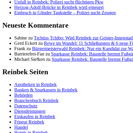
Unfall in Reinbek: Polizei sucht flüchtigen Pkw
Herzog-Adolf-Brücke in Reinbek wird erneuert
Einbruch in Glinder Tankstelle – Polizei sucht Zeugen
Neueste Kommentare
Sabine
zu
Tschüss Tchibo: Wird Reinbek zur Geister-Innenstad
Gerd Eckert
zu
Rewe im Wandel: 11 Schließungen & 6 neue Fi
Frank
zu
Bürgermeisterwahl Reinbek: Nur ein Kandidat zur W
Barrierefrei-Fan
zu
Sparkasse Reinbek: Baustelle bremst Fußgä
Michael Siefken
zu
Sparkasse Reinbek: Baustelle bremst Fußg
Reinbek Seiten
Apotheken in Reinbek
Banken & Sparkassen in Reinbek
Behörden
Branchenbuch Reinbek
Datenschutz
Dienstleistungen
Einkaufen in Reinbek
Friseur Reinbek
Handel
Hotels in Reinbek