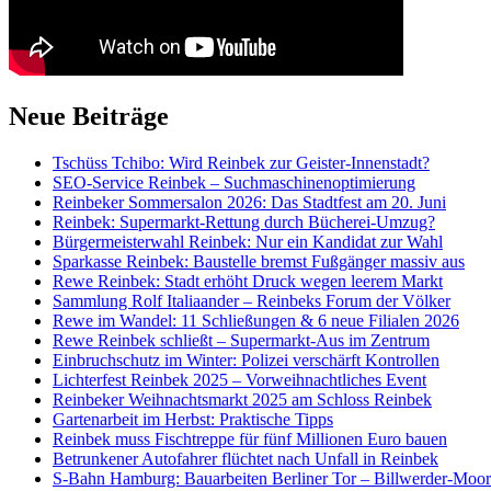
Neue Beiträge
Tschüss Tchibo: Wird Reinbek zur Geister-Innenstadt?
SEO-Service Reinbek – Suchmaschinenoptimierung
Reinbeker Sommersalon 2026: Das Stadtfest am 20. Juni
Reinbek: Supermarkt-Rettung durch Bücherei-Umzug?
Bürgermeisterwahl Reinbek: Nur ein Kandidat zur Wahl
Sparkasse Reinbek: Baustelle bremst Fußgänger massiv aus
Rewe Reinbek: Stadt erhöht Druck wegen leerem Markt
Sammlung Rolf Italiaander – Reinbeks Forum der Völker
Rewe im Wandel: 11 Schließungen & 6 neue Filialen 2026
Rewe Reinbek schließt – Supermarkt-Aus im Zentrum
Einbruchschutz im Winter: Polizei verschärft Kontrollen
Lichterfest Reinbek 2025 – Vorweihnachtliches Event
Reinbeker Weihnachtsmarkt 2025 am Schloss Reinbek
Gartenarbeit im Herbst: Praktische Tipps
Reinbek muss Fischtreppe für fünf Millionen Euro bauen
Betrunkener Autofahrer flüchtet nach Unfall in Reinbek
S-Bahn Hamburg: Bauarbeiten Berliner Tor – Billwerder-Moorf