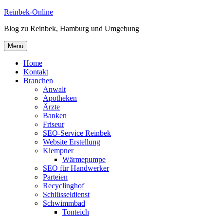
Zum
Reinbek-Online
Inhalt
Blog zu Reinbek, Hamburg und Umgebung
springen
Menü
Home
Kontakt
Branchen
Anwalt
Apotheken
Ärzte
Banken
Friseur
SEO-Service Reinbek
Website Erstellung
Klempner
Wärmepumpe
SEO für Handwerker
Parteien
Recyclinghof
Schlüsseldienst
Schwimmbad
Tonteich