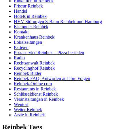
Einkaufen in Reinbek
Friseur Reinbek
Handel
Hotels in Reinbek
HVV Störungen S-Bahn Reinbek und Hamburg
Klempner Reinbek
Kontakt
Krankenhaus Reinbek
Lokalzeitungen
Parteien
Pizzaservice Reinbek – Pizza bestellen
Radio
Rechtsanwalt Reinbek
Recyclinghof Reinbek
Reinbek Bilder
Reinbek FAQ: Antworten auf Ihre Fragen
Reinbek-Online.com
Restaurants in Reinbek
Schlüsseldienst Reinbek
Veranstaltungen in Reinbek
Wentorf
Wetter Reinbek
Ärzte in Reinbek
Reinbek Tags