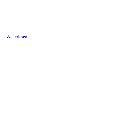
Er …
Weiterlesen »