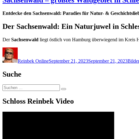
Entdecke den Sachsenwald: Paradies für Natur- & Geschichtsli
Der Sachsenwald: Ein Naturjuwel in Schle
Der
Sachsenwald
liegt östlich von Hamburg überwiegend im Kreis 
Autor
Veröffentlicht
Kateg
am
Reinbek Online
September 21, 2023
September 21, 2023
Bilde
Suche
Suchen
Suchen
nach:
Schloss Reinbek Video