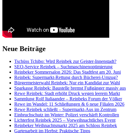
Neue Beiträge
Tschüss Tchibo: Wird Reinbek zur Geister-Innenstadt?
SEO-Service Reinbek – Suchmaschinenoptimierung
Reinbeker Sommersalon 2026: Das Stadtfest am 20. Juni
Reinbek: Supermarkt-Rettung durch Bücherei-Umzug?
Bürgermeisterwahl Reinbek: Nur ein Kandidat zur Wahl
Sparkasse Reinbek: Baustelle bremst Fußgänger massiv aus
Rewe Reinbek: Stadt erhöht Druck wegen leerem Markt
Sammlung Rolf Italiaander – Reinbeks Forum der Völker
Rewe im Wandel: 11 Schließungen & 6 neue Filialen 2026
Rewe Reinbek schließt – Supermarkt-Aus im Zentrum
Einbruchschutz im Winter: Polizei verschärft Kontrollen
Lichterfest Reinbek 2025 – Vorweihnachtliches Event
Reinbeker Weihnachtsmarkt 2025 am Schloss Reinbek
Gartenarbeit im Herbst: Praktische Tipps