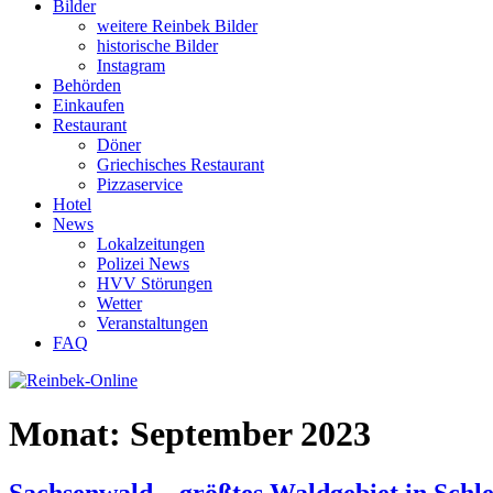
Bilder
weitere Reinbek Bilder
historische Bilder
Instagram
Behörden
Einkaufen
Restaurant
Döner
Griechisches Restaurant
Pizzaservice
Hotel
News
Lokalzeitungen
Polizei News
HVV Störungen
Wetter
Veranstaltungen
FAQ
Monat:
September 2023
Sachsenwald – größtes Waldgebiet in Schl