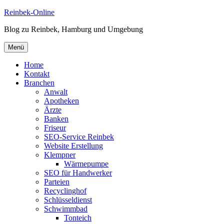
Zum
Reinbek-Online
Inhalt
Blog zu Reinbek, Hamburg und Umgebung
springen
Menü
Home
Kontakt
Branchen
Anwalt
Apotheken
Ärzte
Banken
Friseur
SEO-Service Reinbek
Website Erstellung
Klempner
Wärmepumpe
SEO für Handwerker
Parteien
Recyclinghof
Schlüsseldienst
Schwimmbad
Tonteich