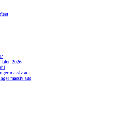
leet
t?
lialen 2026
ahl
nger massiv aus
änger massiv aus