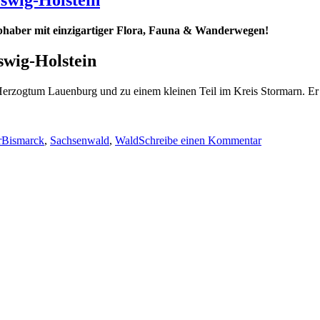
ebhaber mit einzigartiger Flora, Fauna & Wanderwegen!
swig-Holstein
Herzogtum Lauenburg und zu einem kleinen Teil im Kreis Stormarn. 
orien
Schlagwörter
zu
Sachsenwald
r
Bismarck
,
Sachsenwald
,
Wald
Schreibe einen Kommentar
–
größtes
Waldgebiet
in
Schleswig-
Holstein