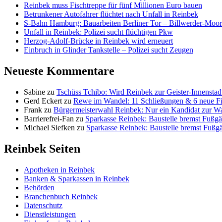
Reinbek muss Fischtreppe für fünf Millionen Euro bauen
Betrunkener Autofahrer flüchtet nach Unfall in Reinbek
S-Bahn Hamburg: Bauarbeiten Berliner Tor – Billwerder-Moorf
Unfall in Reinbek: Polizei sucht flüchtigen Pkw
Herzog-Adolf-Brücke in Reinbek wird erneuert
Einbruch in Glinder Tankstelle – Polizei sucht Zeugen
Neueste Kommentare
Sabine
zu
Tschüss Tchibo: Wird Reinbek zur Geister-Innenstad
Gerd Eckert
zu
Rewe im Wandel: 11 Schließungen & 6 neue Fi
Frank
zu
Bürgermeisterwahl Reinbek: Nur ein Kandidat zur W
Barrierefrei-Fan
zu
Sparkasse Reinbek: Baustelle bremst Fußgä
Michael Siefken
zu
Sparkasse Reinbek: Baustelle bremst Fußg
Reinbek Seiten
Apotheken in Reinbek
Banken & Sparkassen in Reinbek
Behörden
Branchenbuch Reinbek
Datenschutz
Dienstleistungen