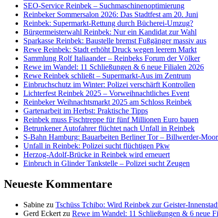
SEO-Service Reinbek – Suchmaschinenoptimierung
Reinbeker Sommersalon 2026: Das Stadtfest am 20. Juni
Reinbek: Supermarkt-Rettung durch Bücherei-Umzug?
Bürgermeisterwahl Reinbek: Nur ein Kandidat zur Wahl
Sparkasse Reinbek: Baustelle bremst Fußgänger massiv aus
Rewe Reinbek: Stadt erhöht Druck wegen leerem Markt
Sammlung Rolf Italiaander – Reinbeks Forum der Völker
Rewe im Wandel: 11 Schließungen & 6 neue Filialen 2026
Rewe Reinbek schließt – Supermarkt-Aus im Zentrum
Einbruchschutz im Winter: Polizei verschärft Kontrollen
Lichterfest Reinbek 2025 – Vorweihnachtliches Event
Reinbeker Weihnachtsmarkt 2025 am Schloss Reinbek
Gartenarbeit im Herbst: Praktische Tipps
Reinbek muss Fischtreppe für fünf Millionen Euro bauen
Betrunkener Autofahrer flüchtet nach Unfall in Reinbek
S-Bahn Hamburg: Bauarbeiten Berliner Tor – Billwerder-Moorf
Unfall in Reinbek: Polizei sucht flüchtigen Pkw
Herzog-Adolf-Brücke in Reinbek wird erneuert
Einbruch in Glinder Tankstelle – Polizei sucht Zeugen
Neueste Kommentare
Sabine
zu
Tschüss Tchibo: Wird Reinbek zur Geister-Innenstad
Gerd Eckert
zu
Rewe im Wandel: 11 Schließungen & 6 neue Fi