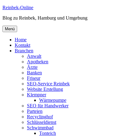
Zum
Reinbek-Online
Inhalt
Blog zu Reinbek, Hamburg und Umgebung
springen
Menü
Home
Kontakt
Branchen
Anwalt
Apotheken
Ärzte
Banken
Friseur
SEO-Service Reinbek
Website Erstellung
Klempner
Wärmepumpe
SEO für Handwerker
Parteien
Recyclinghof
Schlüsseldienst
Schwimmbad
Tonteich