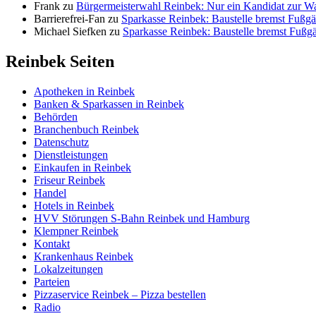
Frank
zu
Bürgermeisterwahl Reinbek: Nur ein Kandidat zur W
Barrierefrei-Fan
zu
Sparkasse Reinbek: Baustelle bremst Fußgä
Michael Siefken
zu
Sparkasse Reinbek: Baustelle bremst Fußg
Reinbek Seiten
Apotheken in Reinbek
Banken & Sparkassen in Reinbek
Behörden
Branchenbuch Reinbek
Datenschutz
Dienstleistungen
Einkaufen in Reinbek
Friseur Reinbek
Handel
Hotels in Reinbek
HVV Störungen S-Bahn Reinbek und Hamburg
Klempner Reinbek
Kontakt
Krankenhaus Reinbek
Lokalzeitungen
Parteien
Pizzaservice Reinbek – Pizza bestellen
Radio