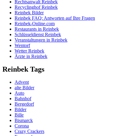
Rechtsanwalt Reinbek
Recyclinghof Reinbek
Reinbek Bilder
Reinbek FAQ: Antworten auf Ihre Fragen
Reinbek-Online.com
Restaurants in Reinbek
Schlüsseldienst Reinbek
Veranstaltungen in Reinbek
Wentorf
Wetter Reinbek
Ärzte in Reinbek
Reinbek Tags
Advent
alte Bilder
Auto
Bahnhof
Bergedorf
Bilder
Bille
Bismarck
Corona
Crazy Crackers