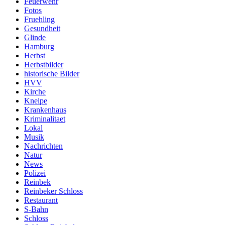
Feuerwehr
Fotos
Fruehling
Gesundheit
Glinde
Hamburg
Herbst
Herbstbilder
historische Bilder
HVV
Kirche
Kneipe
Krankenhaus
Kriminalitaet
Lokal
Musik
Nachrichten
Natur
News
Polizei
Reinbek
Reinbeker Schloss
Restaurant
S-Bahn
Schloss