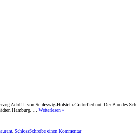
og Adolf I. von Schleswig-Holstein-Gottorf erbaut. Der Bau des Schlo
sestädten Hamburg, …
Weiterlesen »
agwörter
zu
Schloss
aurant
,
Schloss
Schreibe einen Kommentar
Reinbek