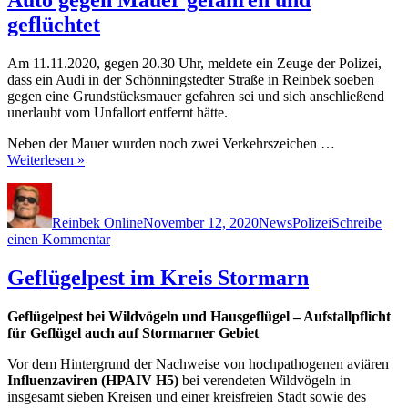
geflüchtet
Am 11.11.2020, gegen 20.30 Uhr, meldete ein Zeuge der Polizei,
dass ein Audi in der Schönningstedter Straße in Reinbek soeben
gegen eine Grundstücksmauer gefahren sei und sich anschließend
unerlaubt vom Unfallort entfernt hätte.
Neben der Mauer wurden noch zwei Verkehrszeichen …
Weiterlesen »
Autor
Veröffentlicht
Kategorien
Schlagwörter
am
Reinbek Online
November 12, 2020
News
Polizei
Schreibe
zu
einen Kommentar
Auto
gegen
Geflügelpest im Kreis Stormarn
Mauer
gefahren
Geflügelpest bei Wildvögeln und Hausgeflügel – Aufstallpflicht
und
für Geflügel auch auf Stormarner Gebiet
geflüchtet
Vor dem Hintergrund der Nachweise von hochpathogenen aviären
Influenzaviren (HPAIV H5)
bei verendeten Wildvögeln in
insgesamt sieben Kreisen und einer kreisfreien Stadt sowie des