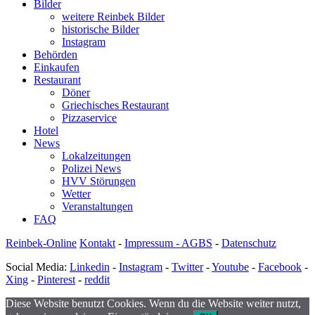
Bilder
weitere Reinbek Bilder
historische Bilder
Instagram
Behörden
Einkaufen
Restaurant
Döner
Griechisches Restaurant
Pizzaservice
Hotel
News
Lokalzeitungen
Polizei News
HVV Störungen
Wetter
Veranstaltungen
FAQ
Reinbek-Online
Kontakt
-
Impressum - AGBS
-
Datenschutz
Social Media:
Linkedin
-
Instagram
-
Twitter
-
Youtube
-
Facebook
-
Xing
-
Pinterest
-
reddit
Diese Website benutzt Cookies. Wenn du die Website weiter nutzt,