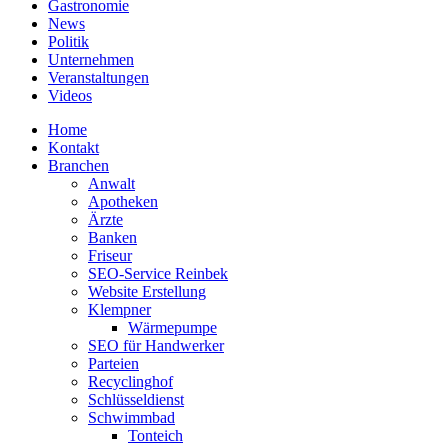
Gastronomie
News
Politik
Unternehmen
Veranstaltungen
Videos
Home
Kontakt
Branchen
Anwalt
Apotheken
Ärzte
Banken
Friseur
SEO-Service Reinbek
Website Erstellung
Klempner
Wärmepumpe
SEO für Handwerker
Parteien
Recyclinghof
Schlüsseldienst
Schwimmbad
Tonteich