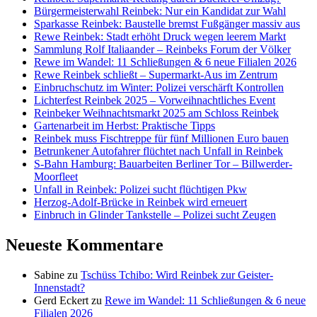
Bürgermeisterwahl Reinbek: Nur ein Kandidat zur Wahl
Sparkasse Reinbek: Baustelle bremst Fußgänger massiv aus
Rewe Reinbek: Stadt erhöht Druck wegen leerem Markt
Sammlung Rolf Italiaander – Reinbeks Forum der Völker
Rewe im Wandel: 11 Schließungen & 6 neue Filialen 2026
Rewe Reinbek schließt – Supermarkt-Aus im Zentrum
Einbruchschutz im Winter: Polizei verschärft Kontrollen
Lichterfest Reinbek 2025 – Vorweihnachtliches Event
Reinbeker Weihnachtsmarkt 2025 am Schloss Reinbek
Gartenarbeit im Herbst: Praktische Tipps
Reinbek muss Fischtreppe für fünf Millionen Euro bauen
Betrunkener Autofahrer flüchtet nach Unfall in Reinbek
S-Bahn Hamburg: Bauarbeiten Berliner Tor – Billwerder-
Moorfleet
Unfall in Reinbek: Polizei sucht flüchtigen Pkw
Herzog-Adolf-Brücke in Reinbek wird erneuert
Einbruch in Glinder Tankstelle – Polizei sucht Zeugen
Neueste Kommentare
Sabine
zu
Tschüss Tchibo: Wird Reinbek zur Geister-
Innenstadt?
Gerd Eckert
zu
Rewe im Wandel: 11 Schließungen & 6 neue
Filialen 2026