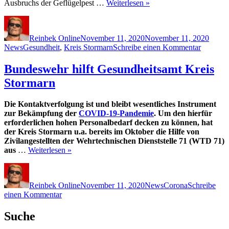
Ausbruchs der Geflügelpest …
Weiterlesen »
Autor
Veröffentlicht
Kateg
am
Reinbek Online
November 11, 2020
November 11, 2020
Schlagwörter
zu
News
Gesundheit
,
Kreis Stormarn
Schreibe einen Kommentar
Geflügel
im
Bundeswehr hilft Gesundheitsamt Kreis
Kreis
Stormarn
Stormar
Die Kontaktverfolgung ist und bleibt wesentliches Instrument
zur Bekämpfung der
COVID-19-Pandemie
. Um den hierfür
erforderlichen hohen Personalbedarf decken zu können, hat
der Kreis Stormarn u.a. bereits im Oktober die Hilfe von
Zivilangestellten der Wehrtechnischen Dienststelle 71 (WTD 71)
aus
…
Weiterlesen »
Autor
Veröffentlicht
Kategorien
Schlagwörter
am
Reinbek Online
November 11, 2020
News
Corona
Schreibe
zu
einen Kommentar
Bundeswehr
hilft
Suche
Gesundheitsamt