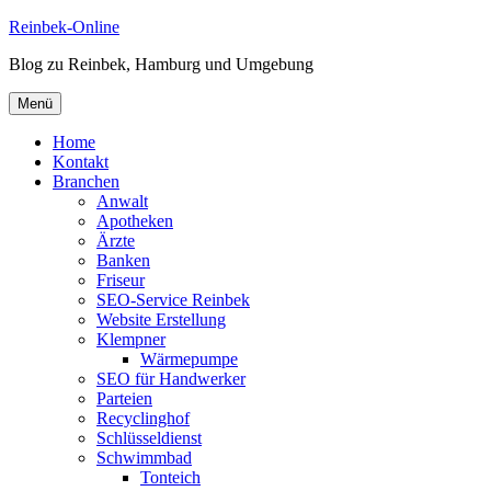
Zum
Reinbek-Online
Inhalt
Blog zu Reinbek, Hamburg und Umgebung
springen
Menü
Home
Kontakt
Branchen
Anwalt
Apotheken
Ärzte
Banken
Friseur
SEO-Service Reinbek
Website Erstellung
Klempner
Wärmepumpe
SEO für Handwerker
Parteien
Recyclinghof
Schlüsseldienst
Schwimmbad
Tonteich