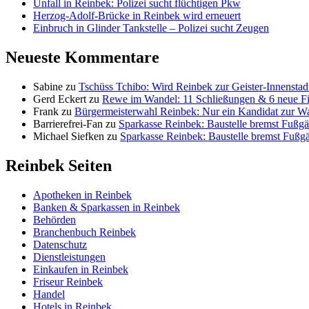
Unfall in Reinbek: Polizei sucht flüchtigen Pkw
Herzog-Adolf-Brücke in Reinbek wird erneuert
Einbruch in Glinder Tankstelle – Polizei sucht Zeugen
Neueste Kommentare
Sabine
zu
Tschüss Tchibo: Wird Reinbek zur Geister-Innenstad
Gerd Eckert
zu
Rewe im Wandel: 11 Schließungen & 6 neue Fi
Frank
zu
Bürgermeisterwahl Reinbek: Nur ein Kandidat zur W
Barrierefrei-Fan
zu
Sparkasse Reinbek: Baustelle bremst Fußgä
Michael Siefken
zu
Sparkasse Reinbek: Baustelle bremst Fußg
Reinbek Seiten
Apotheken in Reinbek
Banken & Sparkassen in Reinbek
Behörden
Branchenbuch Reinbek
Datenschutz
Dienstleistungen
Einkaufen in Reinbek
Friseur Reinbek
Handel
Hotels in Reinbek