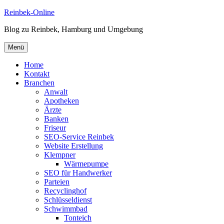
Zum
Reinbek-Online
Inhalt
Blog zu Reinbek, Hamburg und Umgebung
springen
Menü
Home
Kontakt
Branchen
Anwalt
Apotheken
Ärzte
Banken
Friseur
SEO-Service Reinbek
Website Erstellung
Klempner
Wärmepumpe
SEO für Handwerker
Parteien
Recyclinghof
Schlüsseldienst
Schwimmbad
Tonteich