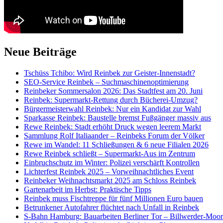
Neue Beiträge
Tschüss Tchibo: Wird Reinbek zur Geister-Innenstadt?
SEO-Service Reinbek – Suchmaschinenoptimierung
Reinbeker Sommersalon 2026: Das Stadtfest am 20. Juni
Reinbek: Supermarkt-Rettung durch Bücherei-Umzug?
Bürgermeisterwahl Reinbek: Nur ein Kandidat zur Wahl
Sparkasse Reinbek: Baustelle bremst Fußgänger massiv aus
Rewe Reinbek: Stadt erhöht Druck wegen leerem Markt
Sammlung Rolf Italiaander – Reinbeks Forum der Völker
Rewe im Wandel: 11 Schließungen & 6 neue Filialen 2026
Rewe Reinbek schließt – Supermarkt-Aus im Zentrum
Einbruchschutz im Winter: Polizei verschärft Kontrollen
Lichterfest Reinbek 2025 – Vorweihnachtliches Event
Reinbeker Weihnachtsmarkt 2025 am Schloss Reinbek
Gartenarbeit im Herbst: Praktische Tipps
Reinbek muss Fischtreppe für fünf Millionen Euro bauen
Betrunkener Autofahrer flüchtet nach Unfall in Reinbek
S-Bahn Hamburg: Bauarbeiten Berliner Tor – Billwerder-Moorf