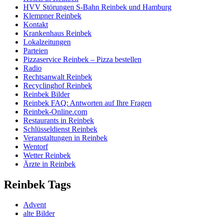
HVV Störungen S-Bahn Reinbek und Hamburg
Klempner Reinbek
Kontakt
Krankenhaus Reinbek
Lokalzeitungen
Parteien
Pizzaservice Reinbek – Pizza bestellen
Radio
Rechtsanwalt Reinbek
Recyclinghof Reinbek
Reinbek Bilder
Reinbek FAQ: Antworten auf Ihre Fragen
Reinbek-Online.com
Restaurants in Reinbek
Schlüsseldienst Reinbek
Veranstaltungen in Reinbek
Wentorf
Wetter Reinbek
Ärzte in Reinbek
Reinbek Tags
Advent
alte Bilder