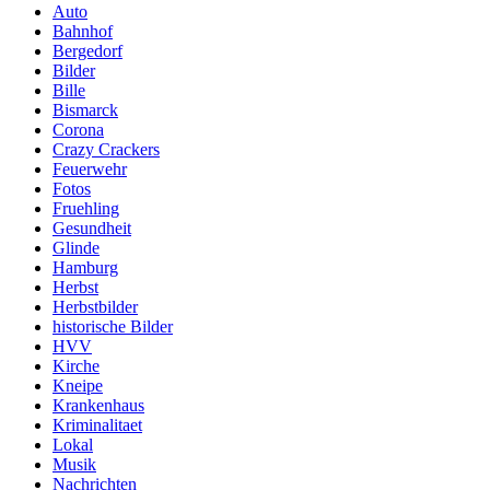
Auto
Bahnhof
Bergedorf
Bilder
Bille
Bismarck
Corona
Crazy Crackers
Feuerwehr
Fotos
Fruehling
Gesundheit
Glinde
Hamburg
Herbst
Herbstbilder
historische Bilder
HVV
Kirche
Kneipe
Krankenhaus
Kriminalitaet
Lokal
Musik
Nachrichten