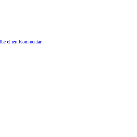
zu
Postamt
ibe einen Kommentar
Reinbek
schließt,
Partnerfiliale
öffnet
Türen