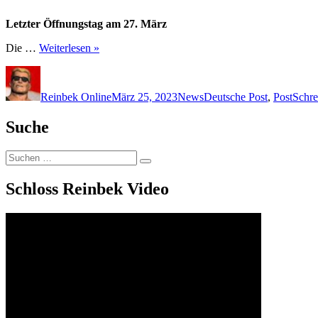
Letzter Öffnungstag am 27. März
Die …
Weiterlesen »
Autor
Veröffentlicht
Kategorien
Schlagwörter
am
Reinbek Online
März 25, 2023
News
Deutsche Post
,
Post
Schre
Suche
Suchen
Suchen
nach:
Schloss Reinbek Video