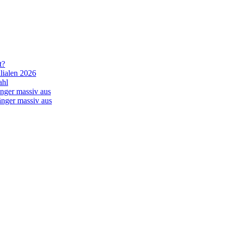
t?
lialen 2026
ahl
nger massiv aus
änger massiv aus