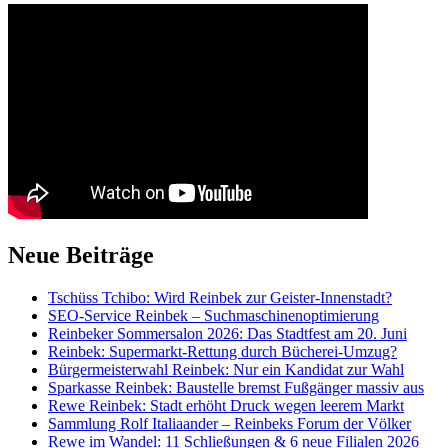
Neue Beiträge
Tschüss Tchibo: Wird Reinbek zur Geister-Innenstadt?
SEO-Service Reinbek – Suchmaschinenoptimierung
Reinbeker Sommersalon 2026: Das Stadtfest am 20. Juni
Reinbek: Supermarkt-Rettung durch Bücherei-Umzug?
Bürgermeisterwahl Reinbek: Nur ein Kandidat zur Wahl
Sparkasse Reinbek: Baustelle bremst Fußgänger massiv aus
Rewe Reinbek: Stadt erhöht Druck wegen leerem Markt
Sammlung Rolf Italiaander – Reinbeks Forum der Völker
Rewe im Wandel: 11 Schließungen & 6 neue Filialen 2026