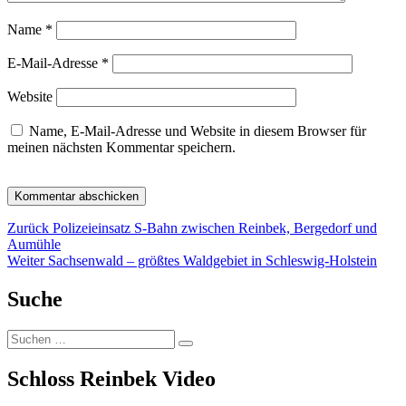
Name
*
E-Mail-Adresse
*
Website
Name, E-Mail-Adresse und Website in diesem Browser für
meinen nächsten Kommentar speichern.
Beitragsnavigation
Vorheriger
Zurück
Polizeieinsatz S-Bahn zwischen Reinbek, Bergedorf und
Beitrag:
Aumühle
Nächster
Weiter
Sachsenwald – größtes Waldgebiet in Schleswig-Holstein
Beitrag:
Suche
Suchen
Suchen
nach:
Schloss Reinbek Video