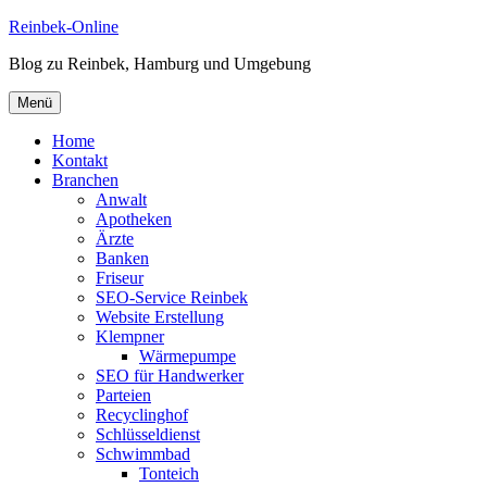
Zum
Reinbek-Online
Inhalt
Blog zu Reinbek, Hamburg und Umgebung
springen
Menü
Home
Kontakt
Branchen
Anwalt
Apotheken
Ärzte
Banken
Friseur
SEO-Service Reinbek
Website Erstellung
Klempner
Wärmepumpe
SEO für Handwerker
Parteien
Recyclinghof
Schlüsseldienst
Schwimmbad
Tonteich