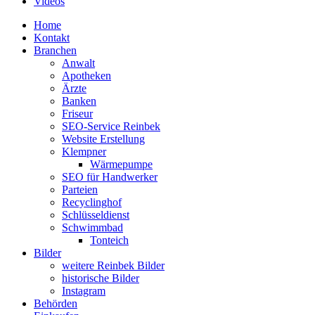
Videos
Home
Kontakt
Branchen
Anwalt
Apotheken
Ärzte
Banken
Friseur
SEO-Service Reinbek
Website Erstellung
Klempner
Wärmepumpe
SEO für Handwerker
Parteien
Recyclinghof
Schlüsseldienst
Schwimmbad
Tonteich
Bilder
weitere Reinbek Bilder
historische Bilder
Instagram
Behörden