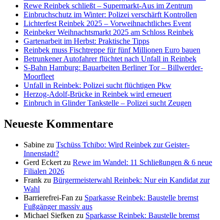
Rewe Reinbek schließt – Supermarkt-Aus im Zentrum
Einbruchschutz im Winter: Polizei verschärft Kontrollen
Lichterfest Reinbek 2025 – Vorweihnachtliches Event
Reinbeker Weihnachtsmarkt 2025 am Schloss Reinbek
Gartenarbeit im Herbst: Praktische Tipps
Reinbek muss Fischtreppe für fünf Millionen Euro bauen
Betrunkener Autofahrer flüchtet nach Unfall in Reinbek
S-Bahn Hamburg: Bauarbeiten Berliner Tor – Billwerder-
Moorfleet
Unfall in Reinbek: Polizei sucht flüchtigen Pkw
Herzog-Adolf-Brücke in Reinbek wird erneuert
Einbruch in Glinder Tankstelle – Polizei sucht Zeugen
Neueste Kommentare
Sabine
zu
Tschüss Tchibo: Wird Reinbek zur Geister-
Innenstadt?
Gerd Eckert
zu
Rewe im Wandel: 11 Schließungen & 6 neue
Filialen 2026
Frank
zu
Bürgermeisterwahl Reinbek: Nur ein Kandidat zur
Wahl
Barrierefrei-Fan
zu
Sparkasse Reinbek: Baustelle bremst
Fußgänger massiv aus
Michael Siefken
zu
Sparkasse Reinbek: Baustelle bremst