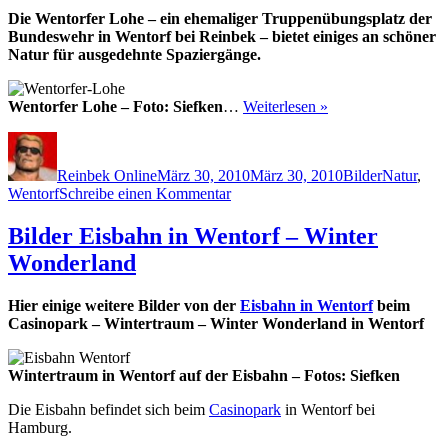
vergiftete
Die Wentorfer Lohe – ein ehemaliger Truppenübungsplatz der
Fleischk
Bundeswehr in Wentorf bei Reinbek – bietet einiges an schöner
für
Natur für ausgedehnte Spaziergänge.
Hunde
gefunden
Wentorfer Lohe – Foto: Siefken
…
Weiterlesen »
Autor
Veröffentlicht
Kategorien
Schlagwör
am
Reinbek Online
März 30, 2010
März 30, 2010
Bilder
Natur
,
zu
Wentorf
Schreibe einen Kommentar
Wentorfer
Lohe
Bilder Eisbahn in Wentorf – Winter
Wonderland
Hier einige weitere Bilder von der
Eisbahn in Wentorf
beim
Casinopark – Wintertraum – Winter Wonderland in Wentorf
Wintertraum in Wentorf auf der Eisbahn – Fotos: Siefken
Die Eisbahn befindet sich beim
Casinopark
in Wentorf bei
Hamburg.