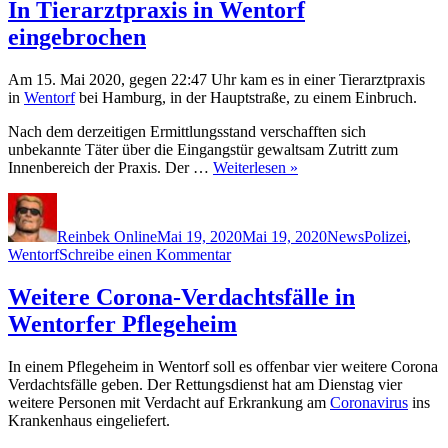
In Tierarztpraxis in Wentorf
eingebrochen
Am 15. Mai 2020, gegen 22:47 Uhr kam es in einer Tierarztpraxis
in
Wentorf
bei Hamburg, in der Hauptstraße, zu einem Einbruch.
Nach dem derzeitigen Ermittlungsstand verschafften sich
unbekannte Täter über die Eingangstür gewaltsam Zutritt zum
Innenbereich der Praxis. Der …
Weiterlesen »
Autor
Veröffentlicht
Kategorien
Schlagwörter
am
Reinbek Online
Mai 19, 2020
Mai 19, 2020
News
Polizei
,
zu
Wentorf
Schreibe einen Kommentar
In
Tierarztpraxis
Weitere Corona-Verdachtsfälle in
in
Wentorfer Pflegeheim
Wentorf
eingebrochen
In einem Pflegeheim in Wentorf soll es offenbar vier weitere Corona
Verdachtsfälle geben. Der Rettungsdienst hat am Dienstag vier
weitere Personen mit Verdacht auf Erkrankung am
Coronavirus
ins
Krankenhaus eingeliefert.