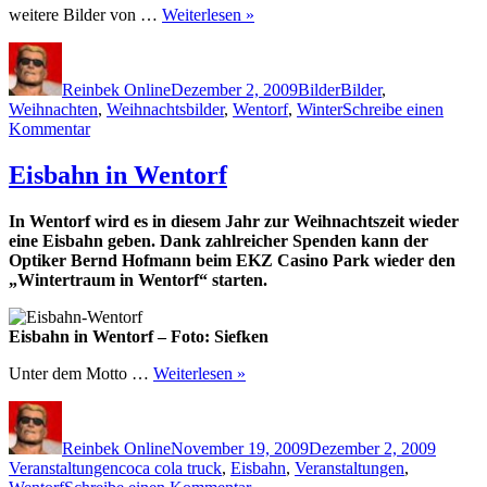
weitere Bilder von …
Weiterlesen »
Autor
Veröffentlicht
Kategorien
Schlagwörter
am
Reinbek Online
Dezember 2, 2009
Bilder
Bilder
,
Weihnachten
,
Weihnachtsbilder
,
Wentorf
,
Winter
Schreibe einen
zu
Kommentar
Bilder
Eisbahn
Eisbahn in Wentorf
in
Wentorf
In Wentorf wird es in diesem Jahr zur Weihnachtszeit wieder
–
eine Eisbahn geben. Dank zahlreicher Spenden kann der
Winter
Optiker Bernd Hofmann beim EKZ Casino Park wieder den
Wonderland
„Wintertraum in Wentorf“ starten.
Eisbahn in Wentorf – Foto: Siefken
Unter dem Motto …
Weiterlesen »
Autor
Veröffentlicht
Katego
am
Reinbek Online
November 19, 2009
Dezember 2, 2009
Schlagwörter
Veranstaltungen
coca cola truck
,
Eisbahn
,
Veranstaltungen
,
zu