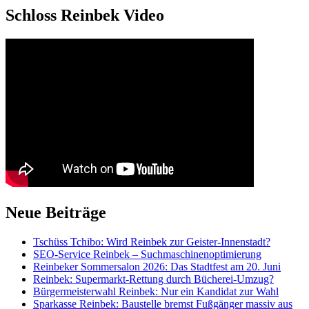
Schloss Reinbek Video
Neue Beiträge
Tschüss Tchibo: Wird Reinbek zur Geister-Innenstadt?
SEO-Service Reinbek – Suchmaschinenoptimierung
Reinbeker Sommersalon 2026: Das Stadtfest am 20. Juni
Reinbek: Supermarkt-Rettung durch Bücherei-Umzug?
Bürgermeisterwahl Reinbek: Nur ein Kandidat zur Wahl
Sparkasse Reinbek: Baustelle bremst Fußgänger massiv aus