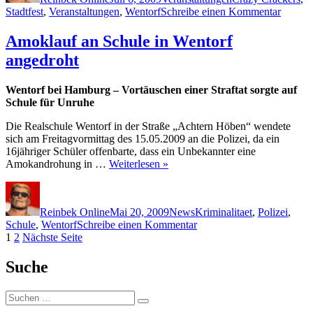
zu
Stadtfest
,
Veranstaltungen
,
Wentorf
Schreibe einen Kommentar
Wentor
Rathaus
Amoklauf an Schule in Wentorf
angedroht
Wentorf bei Hamburg – Vortäuschen einer Straftat sorgte auf
Schule für Unruhe
Die Realschule Wentorf in der Straße „Achtern Höben“ wendete
sich am Freitagvormittag des 15.05.2009 an die Polizei, da ein
16jähriger Schüler offenbarte, dass ein Unbekannter eine
Amokandrohung in …
Weiterlesen »
Autor
Veröffentlicht
Kategorien
Schlagwörter
am
Reinbek Online
Mai 20, 2009
News
Kriminalitaet
,
Polizei
,
zu
Schule
,
Wentorf
Schreibe einen Kommentar
Seitennummerierung
Seite
Seite
Amoklauf
1
2
Nächste Seite
an
der
Schule
Suche
Beiträge
in
Wentorf
Suchen
angedroht
Suchen
nach: