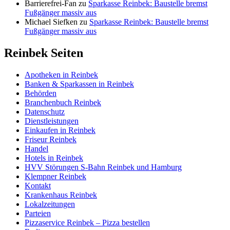
Barrierefrei-Fan
zu
Sparkasse Reinbek: Baustelle bremst
Fußgänger massiv aus
Michael Siefken
zu
Sparkasse Reinbek: Baustelle bremst
Fußgänger massiv aus
Reinbek Seiten
Apotheken in Reinbek
Banken & Sparkassen in Reinbek
Behörden
Branchenbuch Reinbek
Datenschutz
Dienstleistungen
Einkaufen in Reinbek
Friseur Reinbek
Handel
Hotels in Reinbek
HVV Störungen S-Bahn Reinbek und Hamburg
Klempner Reinbek
Kontakt
Krankenhaus Reinbek
Lokalzeitungen
Parteien
Pizzaservice Reinbek – Pizza bestellen