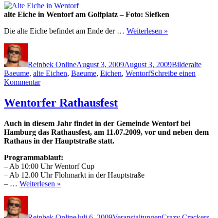
alte Eiche in Wentorf am Golfplatz – Foto: Siefken
Die alte Eiche befindet am Ende der …
Weiterlesen »
Autor
Veröffentlicht
Kategorien
Schlagwö
am
Reinbek Online
August 3, 2009
August 3, 2009
Bilder
alte
Baeume
,
alte Eichen
,
Baeume
,
Eichen
,
Wentorf
Schreibe einen
zu
Kommentar
Alte
Eiche
Wentorfer Rathausfest
in
Wentorf
Auch in diesem Jahr findet in der Gemeinde Wentorf bei
am
Hamburg das Rathausfest, am 11.07.2009, vor und neben dem
Golfplatz
Rathaus in der Hauptstraße statt.
Programmablauf:
– Ab 10:00 Uhr Wentorf Cup
– Ab 12.00 Uhr Flohmarkt in der Hauptstraße
– …
Weiterlesen »
Autor
Veröffentlicht
Kategorien
Schlagwörter
am
Reinbek Online
Juli 6, 2009
Veranstaltungen
Crazy Crackers
,