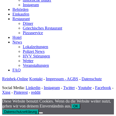
historische Bilder
Instagram
Behörden
Einkaufen
Restaurant
Döner
Griechisches Restaurant
Pizzaservice
Hotel
News
Lokalzeitungen
Polizei News
HVV Störungen
Wetter
Veranstaltungen
FAQ
Reinbek-Online
Kontakt
-
Impressum - AGBS
-
Datenschutz
Social Media:
Linkedin
-
Instagram
-
Twitter
-
Youtube
-
Facebook
-
Xing
-
Pinterest
-
reddit
Diese Website benutzt Cookies. Wenn du die Website weiter nutzt,
gehen wir von deinem Einverständnis aus.
OK
Datenschutzerklärung