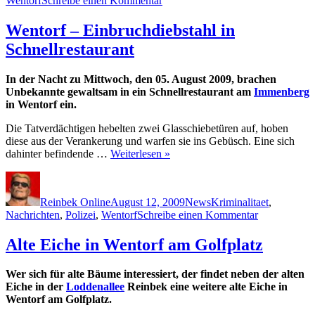
Wentorf
Schreibe einen Kommentar
Eisbahn
in
Wentorf – Einbruchdiebstahl in
Wentorf
Schnellrestaurant
In der Nacht zu Mittwoch, den 05. August 2009, brachen
Unbekannte gewaltsam in ein Schnellrestaurant am
Immenberg
in Wentorf ein.
Die Tatverdächtigen hebelten zwei Glasschiebetüren auf, hoben
diese aus der Verankerung und warfen sie ins Gebüsch. Eine sich
dahinter befindende …
Weiterlesen »
Autor
Veröffentlicht
Kategorien
Schlagwörter
am
Reinbek Online
August 12, 2009
News
Kriminalitaet
,
zu
Nachrichten
,
Polizei
,
Wentorf
Schreibe einen Kommentar
Wentorf
–
Alte Eiche in Wentorf am Golfplatz
Einbruchdieb
in
Wer sich für alte Bäume interessiert, der findet neben der alten
Schnellresta
Eiche in der
Loddenallee
Reinbek eine weitere alte Eiche in
Wentorf am Golfplatz.