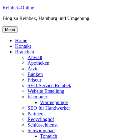
Zum
Reinbek-Online
Inhalt
Blog zu Reinbek, Hamburg und Umgebung
springen
Menü
Home
Kontakt
Branchen
Anwalt
Apotheken
Ärzte
Banken
Friseur
SEO-Service Reinbek
Website Erstellung
Klempner
Wärmepumpe
SEO für Handwerker
Parteien
Recyclinghof
Schlüsseldienst
Schwimmbad
Tonteich