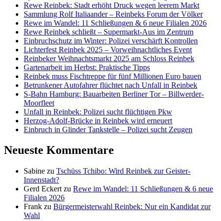
Rewe Reinbek: Stadt erhöht Druck wegen leerem Markt
Sammlung Rolf Italiaander – Reinbeks Forum der Völker
Rewe im Wandel: 11 Schließungen & 6 neue Filialen 2026
Rewe Reinbek schließt – Supermarkt-Aus im Zentrum
Einbruchschutz im Winter: Polizei verschärft Kontrollen
Lichterfest Reinbek 2025 – Vorweihnachtliches Event
Reinbeker Weihnachtsmarkt 2025 am Schloss Reinbek
Gartenarbeit im Herbst: Praktische Tipps
Reinbek muss Fischtreppe für fünf Millionen Euro bauen
Betrunkener Autofahrer flüchtet nach Unfall in Reinbek
S-Bahn Hamburg: Bauarbeiten Berliner Tor – Billwerder-
Moorfleet
Unfall in Reinbek: Polizei sucht flüchtigen Pkw
Herzog-Adolf-Brücke in Reinbek wird erneuert
Einbruch in Glinder Tankstelle – Polizei sucht Zeugen
Neueste Kommentare
Sabine
zu
Tschüss Tchibo: Wird Reinbek zur Geister-
Innenstadt?
Gerd Eckert
zu
Rewe im Wandel: 11 Schließungen & 6 neue
Filialen 2026
Frank
zu
Bürgermeisterwahl Reinbek: Nur ein Kandidat zur
Wahl