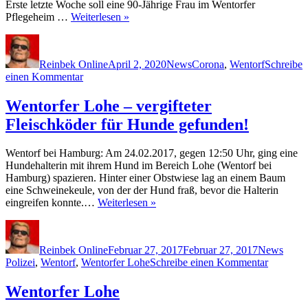
Erste letzte Woche soll eine 90-Jährige Frau im Wentorfer
Pflegeheim …
Weiterlesen »
Autor
Veröffentlicht
Kategorien
Schlagwörter
am
Reinbek Online
April 2, 2020
News
Corona
,
Wentorf
Schreibe
zu
einen Kommentar
Weitere
Corona-
Wentorfer Lohe – vergifteter
Verdachtsfälle
Fleischköder für Hunde gefunden!
in
Wentorfer
Pflegeheim
Wentorf bei Hamburg: Am 24.02.2017, gegen 12:50 Uhr, ging eine
Hundehalterin mit ihrem Hund im Bereich Lohe (Wentorf bei
Hamburg) spazieren. Hinter einer Obstwiese lag an einem Baum
eine Schweinekeule, von der der Hund fraß, bevor die Halterin
eingreifen konnte.…
Weiterlesen »
Autor
Veröffentlicht
Kategorien
Schla
am
Reinbek Online
Februar 27, 2017
Februar 27, 2017
News
zu
Polizei
,
Wentorf
,
Wentorfer Lohe
Schreibe einen Kommentar
Wentorfe
Lohe
Wentorfer Lohe
–