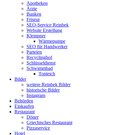
Apotheken
Ärzte
Banken
Friseur
SEO-Service Reinbek
Website Erstellung
Klempner
Wärmepumpe
SEO für Handwerker
Parteien
Recyclinghof
Schlüsseldienst
Schwimmbad
Tonteich
Bilder
weitere Reinbek Bilder
historische Bilder
Instagram
Behörden
Einkaufen
Restaurant
Döner
Griechisches Restaurant
Pizzaservice
Hotel