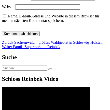
Website
Name, E-Mail-Adresse und Website in diesem Browser für
meinen nächsten Kommentar speichern.
Beitragsnavigation
Vorheriger
Zurück
Sachsenwald – größtes Waldgebiet in Schleswig-Holstein
Nächster
Beitrag:
Weiter
Famila Supermarkt in Reinbek
Beitrag:
Suche
Suchen
Suchen
nach:
Schloss Reinbek Video