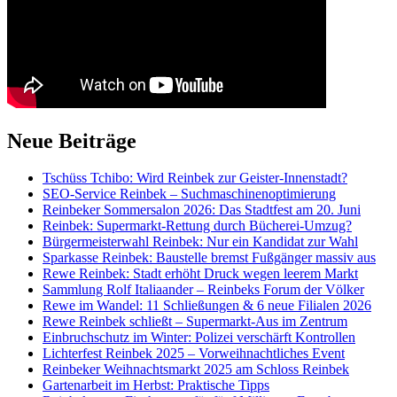
Neue Beiträge
Tschüss Tchibo: Wird Reinbek zur Geister-Innenstadt?
SEO-Service Reinbek – Suchmaschinenoptimierung
Reinbeker Sommersalon 2026: Das Stadtfest am 20. Juni
Reinbek: Supermarkt-Rettung durch Bücherei-Umzug?
Bürgermeisterwahl Reinbek: Nur ein Kandidat zur Wahl
Sparkasse Reinbek: Baustelle bremst Fußgänger massiv aus
Rewe Reinbek: Stadt erhöht Druck wegen leerem Markt
Sammlung Rolf Italiaander – Reinbeks Forum der Völker
Rewe im Wandel: 11 Schließungen & 6 neue Filialen 2026
Rewe Reinbek schließt – Supermarkt-Aus im Zentrum
Einbruchschutz im Winter: Polizei verschärft Kontrollen
Lichterfest Reinbek 2025 – Vorweihnachtliches Event
Reinbeker Weihnachtsmarkt 2025 am Schloss Reinbek
Gartenarbeit im Herbst: Praktische Tipps