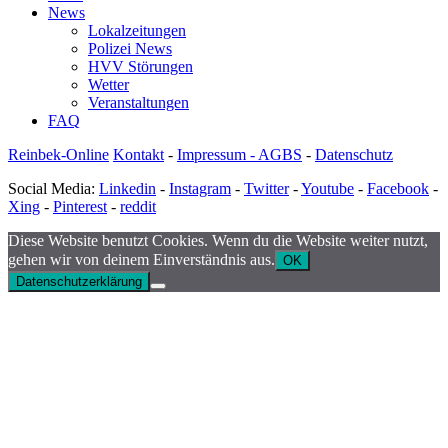
News
Lokalzeitungen
Polizei News
HVV Störungen
Wetter
Veranstaltungen
FAQ
Reinbek-Online
Kontakt
-
Impressum - AGBS
-
Datenschutz
Social Media:
Linkedin
-
Instagram
-
Twitter
-
Youtube
-
Facebook
-
Xing
-
Pinterest
-
reddit
Diese Website benutzt Cookies. Wenn du die Website weiter nutzt,
gehen wir von deinem Einverständnis aus.
OK
Datenschutzerklärung