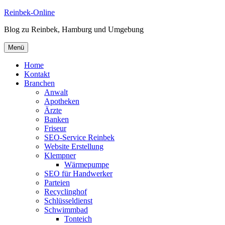
Zum
Reinbek-Online
Inhalt
Blog zu Reinbek, Hamburg und Umgebung
springen
Menü
Home
Kontakt
Branchen
Anwalt
Apotheken
Ärzte
Banken
Friseur
SEO-Service Reinbek
Website Erstellung
Klempner
Wärmepumpe
SEO für Handwerker
Parteien
Recyclinghof
Schlüsseldienst
Schwimmbad
Tonteich