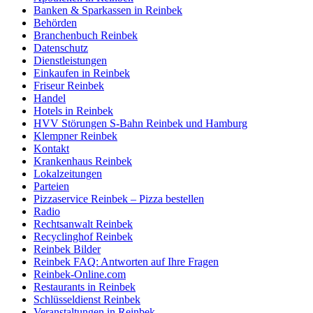
Banken & Sparkassen in Reinbek
Behörden
Branchenbuch Reinbek
Datenschutz
Dienstleistungen
Einkaufen in Reinbek
Friseur Reinbek
Handel
Hotels in Reinbek
HVV Störungen S-Bahn Reinbek und Hamburg
Klempner Reinbek
Kontakt
Krankenhaus Reinbek
Lokalzeitungen
Parteien
Pizzaservice Reinbek – Pizza bestellen
Radio
Rechtsanwalt Reinbek
Recyclinghof Reinbek
Reinbek Bilder
Reinbek FAQ: Antworten auf Ihre Fragen
Reinbek-Online.com
Restaurants in Reinbek
Schlüsseldienst Reinbek
Veranstaltungen in Reinbek