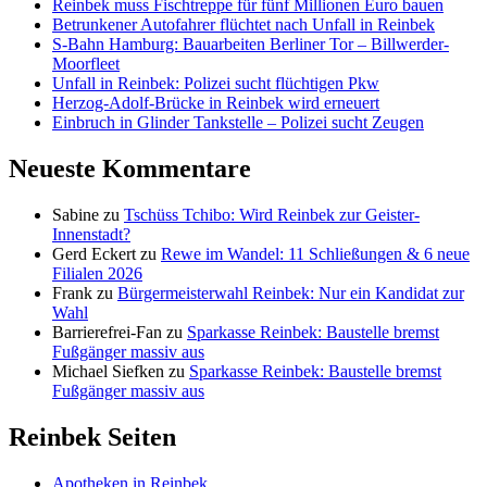
Reinbek muss Fischtreppe für fünf Millionen Euro bauen
Betrunkener Autofahrer flüchtet nach Unfall in Reinbek
S-Bahn Hamburg: Bauarbeiten Berliner Tor – Billwerder-
Moorfleet
Unfall in Reinbek: Polizei sucht flüchtigen Pkw
Herzog-Adolf-Brücke in Reinbek wird erneuert
Einbruch in Glinder Tankstelle – Polizei sucht Zeugen
Neueste Kommentare
Sabine
zu
Tschüss Tchibo: Wird Reinbek zur Geister-
Innenstadt?
Gerd Eckert
zu
Rewe im Wandel: 11 Schließungen & 6 neue
Filialen 2026
Frank
zu
Bürgermeisterwahl Reinbek: Nur ein Kandidat zur
Wahl
Barrierefrei-Fan
zu
Sparkasse Reinbek: Baustelle bremst
Fußgänger massiv aus
Michael Siefken
zu
Sparkasse Reinbek: Baustelle bremst
Fußgänger massiv aus
Reinbek Seiten
Apotheken in Reinbek