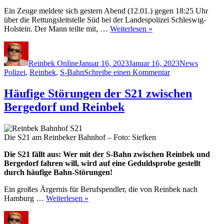
Ein Zeuge meldete sich gestern Abend (12.01.) gegen 18:25 Uhr
über die Rettungsleitstelle Süd bei der Landespolizei Schleswig-
Holstein. Der Mann teilte mit, …
Weiterlesen »
Autor
Veröffentlicht
Kategorien
Schlagw
am
Reinbek Online
Januar 16, 2023
Januar 16, 2023
News
zu
Polizei
,
Reinbek
,
S-Bahn
Schreibe einen Kommentar
Polizeieinsatz
S-
Häufige Störungen der S21 zwischen
Bahn
Bergedorf und Reinbek
zwischen
Reinbek,
Bergedorf
und
Die S21 am Reinbeker Bahnhof – Foto: Siefken
Aumühle
Die S21 fällt aus: Wer mit der S-Bahn zwischen Reinbek und
Bergedorf fahren will, wird auf eine Geduldsprobe gestellt
durch häufige Bahn-Störungen!
Ein großes Ärgernis für Berufspendler, die von Reinbek nach
Hamburg …
Weiterlesen »
Autor
Veröffentlicht
Kategorien
Schlagw
am