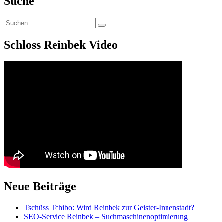
Suche
im
Herbst
Suchen
–
Suchen
nach:
Reinbek
Bilder
Schloss Reinbek Video
Neue Beiträge
Tschüss Tchibo: Wird Reinbek zur Geister-Innenstadt?
SEO-Service Reinbek – Suchmaschinenoptimierung