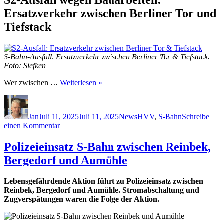
S2-Ausfall wegen Bauarbeiten:
Ersatzverkehr zwischen Berliner Tor und
Tiefstack
S-Bahn-Ausfall: Ersatzverkehr zwischen Berliner Tor & Tiefstack.
Foto: Siefken
Wer zwischen …
Weiterlesen »
Autor
Veröffentlicht
Kategorien
Schlagwörter
am
Jan
Juli 11, 2025
Juli 11, 2025
News
HVV
,
S-Bahn
Schreibe
zu
einen Kommentar
S2-
Ausfall:
Polizeieinsatz S-Bahn zwischen Reinbek,
Ersatzverkehr
Bergedorf und Aumühle
zwischen
Berliner
Tor
Lebensgefährdende Aktion führt zu Polizeieinsatz zwischen
&
Reinbek, Bergedorf und Aumühle. Stromabschaltung und
Tiefstack
Zugverspätungen waren die Folge der Aktion.