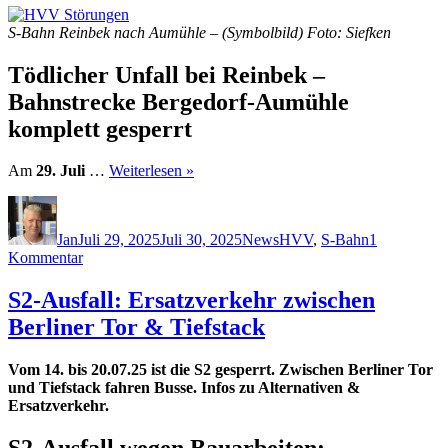
S-Bahn Reinbek nach Aumühle – (Symbolbild) Foto: Siefken
Tödlicher Unfall bei Reinbek –
Bahnstrecke Bergedorf-Aumühle
komplett gesperrt
Am
29. Juli
…
Weiterlesen »
Autor
Veröffentlicht
Kategorien
Schlagwörter
am
Jan
Juli 29, 2025
Juli 30, 2025
News
HVV
,
S-Bahn
1
zu
Kommentar
Bahnunfall
bei
S2-Ausfall: Ersatzverkehr zwischen
Reinbek:
Berliner Tor & Tiefstack
Bahnstrecke
gesperrt
Vom 14. bis 20.07.25 ist die S2 gesperrt. Zwischen Berliner Tor
und Tiefstack fahren Busse. Infos zu Alternativen &
Ersatzverkehr.