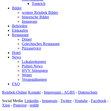
Tonteich
Bilder
weitere Reinbek Bilder
historische Bilder
Instagram
Behörden
Einkaufen
Restaurant
Döner
Griechisches Restaurant
Pizzaservice
Hotel
News
Lokalzeitungen
Polizei News
HVV Störungen
Wetter
Veranstaltungen
FAQ
Reinbek-Online
Kontakt
-
Impressum - AGBS
-
Datenschutz
Social Media:
Linkedin
-
Instagram
-
Twitter
-
Youtube
-
Facebook
-
Xing
-
Pinterest
-
reddit