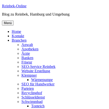
Zum
Reinbek-Online
Inhalt
Blog zu Reinbek, Hamburg und Umgebung
springen
Menü
Home
Kontakt
Branchen
Anwalt
Apotheken
Ärzte
Banken
Friseur
SEO-Service Reinbek
Website Erstellung
Klempner
Wärmepumpe
SEO für Handwerker
Parteien
Recyclinghof
Schlüsseldienst
Schwimmbad
Tonteich