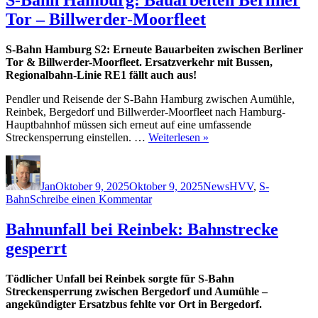
Tor – Billwerder-Moorfleet
S-Bahn Hamburg S2: Erneute Bauarbeiten zwischen Berliner
Tor & Billwerder-Moorfleet. Ersatzverkehr mit Bussen,
Regionalbahn-Linie RE1 fällt auch aus!
Pendler und Reisende der S-Bahn Hamburg zwischen Aumühle,
Reinbek, Bergedorf und Billwerder-Moorfleet nach Hamburg-
Hauptbahnhof müssen sich erneut auf eine umfassende
Streckensperrung einstellen. …
Weiterlesen »
Autor
Veröffentlicht
Kategorien
Schlagwörter
am
Jan
Oktober 9, 2025
Oktober 9, 2025
News
HVV
,
S-
zu
Bahn
Schreibe einen Kommentar
S-
Bahn
Bahnunfall bei Reinbek: Bahnstrecke
Hamburg:
gesperrt
Bauarbeiten
Berliner
Tor
Tödlicher Unfall bei Reinbek sorgte für S-Bahn
–
Streckensperrung zwischen Bergedorf und Aumühle –
Billwerder-
angekündigter Ersatzbus fehlte vor Ort in Bergedorf.
Moorfleet