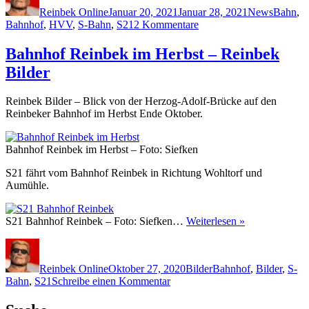
Reinbek Online
Januar 20, 2021
Januar 28, 2021
News
Bahn
,
zu
Bahnhof
,
HVV
,
S-Bahn
,
S21
2 Kommentare
Häufige
Störungen
Bahnhof Reinbek im Herbst – Reinbek
der
Bilder
S21
zwischen
Bergedorf
Reinbek Bilder – Blick von der Herzog-Adolf-Brücke auf den
und
Reinbeker Bahnhof im Herbst Ende Oktober.
Reinbek
Bahnhof Reinbek im Herbst – Foto: Siefken
S21 fährt vom Bahnhof Reinbek in Richtung Wohltorf und
Aumühle.
S21 Bahnhof Reinbek – Foto: Siefken…
Weiterlesen »
Autor
Veröffentlicht
Kategorien
Schlagwörter
am
Reinbek Online
Oktober 27, 2020
Bilder
Bahnhof
,
Bilder
,
S-
zu
Bahn
,
S21
Schreibe einen Kommentar
Bahnhof
Reinbek