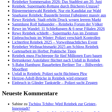
Reinbeker Sommersalon 2026: Das Stadtfest am 20. Juni
Reinbek: Supermarkt-Rettung durch Bücherei-Umzug?
Bürgermeisterwahl Reinbek: Nur ein Kandidat zur Wahl
Sparkasse Reinbek: Baustelle bremst Fußgänger massiv aus
Rewe Reinbek: Stadt erhöht Druck wegen leerem Markt
Sammlung Rolf Italiaander – Reinbeks Forum der Völker
Rewe im Wandel: 11 Schließungen & 6 neue Filialen 2026
Rewe Reinbek schließt – Supermarkt-Aus im Zentrum
Einbruchschutz im Winter: Polizei verschärft Kontrollen
Lichterfest Reinbek 2025 – Vorweihnachtliches Event
Reinbeker Weihnachtsmarkt 2025 am Schloss Reinbek
Gartenarbeit im Herbst: Praktische Tipps
Reinbek muss Fischtreppe für fünf Millionen Euro bauen
Betrunkener Autofahrer flüchtet nach Unfall in Reinbek
S-Bahn Hamburg: Bauarbeiten Berliner Tor – Billwerder-
Moorfleet
Unfall in Reinbek: Polizei sucht flüchtigen Pkw
Herzog-Adolf-Brücke in Reinbek wird erneuert
Einbruch in Glinder Tankstelle – Polizei sucht Zeugen
Neueste Kommentare
Sabine
zu
Tschüss Tchibo: Wird Reinbek zur Geister-
Innenstadt?