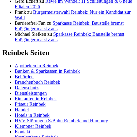
Gerd Eckert
zu
Rewe im Wandel: 11 Schließungen & 6 neue
Filialen 2026
Frank
zu
Bürgermeisterwahl Reinbek: Nur ein Kandidat zur
Wahl
Barrierefrei-Fan
zu
Sparkasse Reinbek: Baustelle bremst
Fußgänger massiv aus
Michael Siefken
zu
Sparkasse Reinbek: Baustelle bremst
Fußgänger massiv aus
Reinbek Seiten
Apotheken in Reinbek
Banken & Sparkassen in Reinbek
Behörden
Branchenbuch Reinbek
Datenschutz
Dienstleistungen
Einkaufen in Reinbek
Friseur Reinbek
Handel
Hotels in Reinbek
HVV Störungen S-Bahn Reinbek und Hamburg
Klempner Reinbek
Kontakt