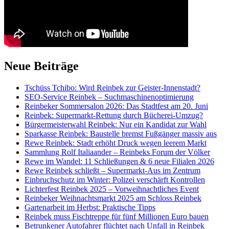
Neue Beiträge
Tschüss Tchibo: Wird Reinbek zur Geister-Innenstadt?
SEO-Service Reinbek – Suchmaschinenoptimierung
Reinbeker Sommersalon 2026: Das Stadtfest am 20. Juni
Reinbek: Supermarkt-Rettung durch Bücherei-Umzug?
Bürgermeisterwahl Reinbek: Nur ein Kandidat zur Wahl
Sparkasse Reinbek: Baustelle bremst Fußgänger massiv aus
Rewe Reinbek: Stadt erhöht Druck wegen leerem Markt
Sammlung Rolf Italiaander – Reinbeks Forum der Völker
Rewe im Wandel: 11 Schließungen & 6 neue Filialen 2026
Rewe Reinbek schließt – Supermarkt-Aus im Zentrum
Einbruchschutz im Winter: Polizei verschärft Kontrollen
Lichterfest Reinbek 2025 – Vorweihnachtliches Event
Reinbeker Weihnachtsmarkt 2025 am Schloss Reinbek
Gartenarbeit im Herbst: Praktische Tipps
Reinbek muss Fischtreppe für fünf Millionen Euro bauen
Betrunkener Autofahrer flüchtet nach Unfall in Reinbek