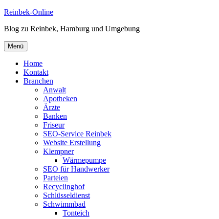
Zum
Reinbek-Online
Inhalt
Blog zu Reinbek, Hamburg und Umgebung
springen
Menü
Home
Kontakt
Branchen
Anwalt
Apotheken
Ärzte
Banken
Friseur
SEO-Service Reinbek
Website Erstellung
Klempner
Wärmepumpe
SEO für Handwerker
Parteien
Recyclinghof
Schlüsseldienst
Schwimmbad
Tonteich