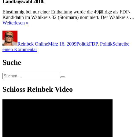
Landtagswahl 2010:
Einstimmig bei nur einer Enthaltung wurde die 49jährige als FDP-
Kandidatin im Wahlkreis 32 (Stormarn) nominiert. Der Wahlkreis …
Weiterlesen »
Autor
Veröffentlicht
Kategorien
Schlagwörter
am
Reinbek Online
März 16, 2009
Politik
FDP
,
Politik
Schreibe
zu
einen Kommentar
FDP
Stormarn
Suche
–
Kandidatin
Suchen
Landtagswahl
Suchen
nach:
2010
Schloss Reinbek Video