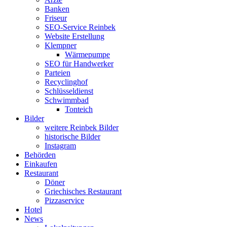
Banken
Friseur
SEO-Service Reinbek
Website Erstellung
Klempner
Wärmepumpe
SEO für Handwerker
Parteien
Recyclinghof
Schlüsseldienst
Schwimmbad
Tonteich
Bilder
weitere Reinbek Bilder
historische Bilder
Instagram
Behörden
Einkaufen
Restaurant
Döner
Griechisches Restaurant
Pizzaservice
Hotel
News