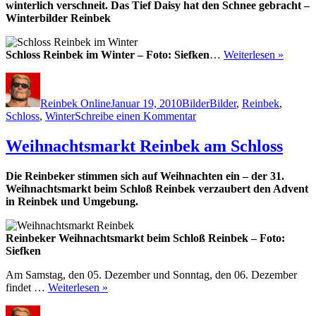
winterlich verschneit. Das Tief Daisy hat den Schnee gebracht –
Winterbilder Reinbek
Schloss Reinbek im Winter – Foto: Siefken
…
Weiterlesen »
Autor
Veröffentlicht
Kategorien
Schlagwörter
am
Reinbek Online
Januar 19, 2010
Bilder
Bilder
,
Reinbek
,
zu
Schloss
,
Winter
Schreibe einen Kommentar
Schloss
Reinbek
Weihnachtsmarkt Reinbek am Schloss
im
Winter
Die Reinbeker stimmen sich auf Weihnachten ein – der 31.
Weihnachtsmarkt beim Schloß Reinbek verzaubert den Advent
in Reinbek und Umgebung.
Reinbeker Weihnachtsmarkt beim Schloß Reinbek – Foto:
Siefken
Am Samstag, den 05. Dezember und Sonntag, den 06. Dezember
findet …
Weiterlesen »
Autor
Veröffentlicht
Kategorien
Schlagwör