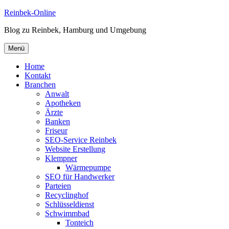
Zum
Reinbek-Online
Inhalt
Blog zu Reinbek, Hamburg und Umgebung
springen
Menü
Home
Kontakt
Branchen
Anwalt
Apotheken
Ärzte
Banken
Friseur
SEO-Service Reinbek
Website Erstellung
Klempner
Wärmepumpe
SEO für Handwerker
Parteien
Recyclinghof
Schlüsseldienst
Schwimmbad
Tonteich