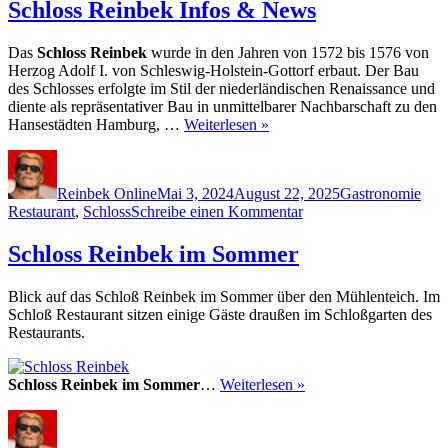
Schloss Reinbek Infos & News
Das
Schloss Reinbek
wurde in den Jahren von 1572 bis 1576 von
Herzog Adolf I. von Schleswig-Holstein-Gottorf erbaut. Der Bau
des Schlosses erfolgte im Stil der niederländischen Renaissance und
diente als repräsentativer Bau in unmittelbarer Nachbarschaft zu den
Hansestädten Hamburg, …
Weiterlesen »
Autor
Veröffentlicht
Kategorien
Schl
am
Reinbek Online
Mai 3, 2024
August 22, 2025
Gastronomie
zu
Restaurant
,
Schloss
Schreibe einen Kommentar
Schloss
Reinbek
Schloss Reinbek im Sommer
Infos
&
Blick auf das Schloß Reinbek im Sommer über den Mühlenteich. Im
News
Schloß Restaurant sitzen einige Gäste draußen im Schloßgarten des
Restaurants.
Schloss Reinbek im Sommer
…
Weiterlesen »
Autor
Veröffentlicht
Kategorien
Schlagwörter
am