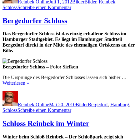
Reinbek Online
Juli 1, 2012
Bilder
Bilder
,
Reinbek
,
zu
Schloss
Schreibe einen Kommentar
Schloss
Reinbek
Bergedorfer Schloss
im
Sommer
Das Bergedorfer Schloss ist das einzig erhaltene Schloss im
Hamburger Stadtgebiet. Es liegt im Hamburger Stadtteil
Bergedorf direkt in der Mitte des ehemaligen Ortskerns an der
Bille.
Bergedorfer Schloss – Foto: Siefken
Die Ursprünge des Bergedorfer Schlosses lassen sich bisher …
Weiterlesen »
Autor
Veröffentlicht
Kategorien
Schlagwörter
am
Reinbek Online
Mai 20, 2010
Bilder
Bergedorf
,
Hamburg
,
zu
Schloss
Schreibe einen Kommentar
Bergedorfer
Schloss
Schloss Reinbek im Winter
Winter beim Schloß Reinbek – Der Schloßpark zeigt sich