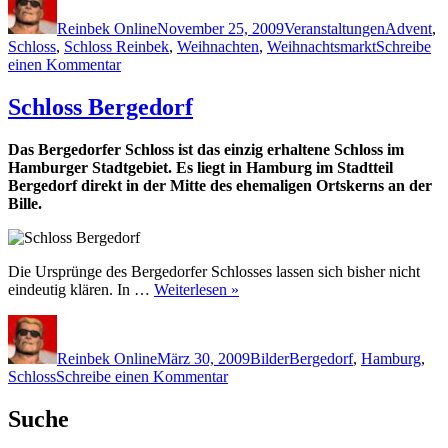
am
Reinbek Online
November 25, 2009
Veranstaltungen
Advent
,
Schloss
,
Schloss Reinbek
,
Weihnachten
,
Weihnachtsmarkt
Schreibe
zu
einen Kommentar
Weihnachtsmarkt
Reinbek
Schloss Bergedorf
am
Schloss
Das Bergedorfer Schloss ist das einzig erhaltene Schloss im
Hamburger Stadtgebiet. Es liegt in Hamburg im Stadtteil
Bergedorf direkt in der Mitte des ehemaligen Ortskerns an der
Bille.
Die Ursprünge des Bergedorfer Schlosses lassen sich bisher nicht
eindeutig klären. In …
Weiterlesen »
Autor
Veröffentlicht
Kategorien
Schlagwörter
am
Reinbek Online
März 30, 2009
Bilder
Bergedorf
,
Hamburg
,
zu
Schloss
Schreibe einen Kommentar
Schloss
Bergedorf
Suche