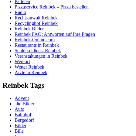
Parteien
Pizzaservice Reinbek – Pizza bestellen
Radio
Rechtsanwalt Reinbek
Recyclinghof Reinbek
Reinbek Bilder
Reinbek FAQ: Antworten auf Ihre Fragen
Reinbek-Online.com
Restaurants in Reinbek
Schlüsseldienst Reinbek
Veranstaltungen in Reinbek
Wentorf
Wetter Reinbek
Ärzte in Reinbek
Reinbek Tags
Advent
alte Bilder
Auto
Bahnhof
Bergedorf
Bilder
Bille