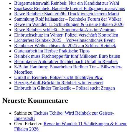
Bürgermeisterwahl Reinbek: Nur ein Kandidat zur Wahl
Sparkasse Reinbek: Baustelle bremst Fußgänger massiv aus
Rewe Reinbek: Stadt erhöht Druck wegen leerem Markt
Sammlung Rolf Italiaander – Reinbeks Forum der Völker
Rewe im Wandel: 11 Schließungen & 6 neue Filialen 2026
Rewe Reinbek schließt – Supermarkt-Aus im Zentrum
Einbruchschutz im Winter: Polizei verschärft Kontrollen
Lichterfest Reinbek 2025 – Vorweihnachtliches Event
Reinbeker Weihnachtsmarkt 2025 am Schloss Reinbek
Gartenarbeit im Herbst: Praktische Tipps
Reinbek muss Fischtreppe für fünf Millionen Euro bauen
Betrunkener Autofahrer flüchtet nach Unfall in Reinbek
S-Bahn Hamburg: Bauarbeiten Berliner Tor – Billwerder-
Moorfleet
Unfall in Reinbek: Polizei sucht flüchtigen Pkw
Herzog-Adolf-Brücke in Reinbek wird erneuert
Einbruch in Glinder Tankstelle – Polizei sucht Zeugen
Neueste Kommentare
Sabine
zu
Tschüss Tchibo: Wird Reinbek zur Geister-
Innenstadt?
Gerd Eckert
zu
Rewe im Wandel: 11 Schließungen & 6 neue
Filialen 2026