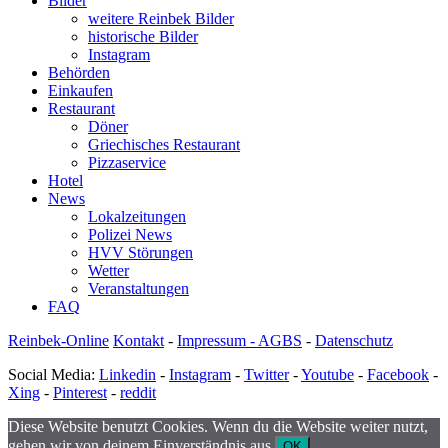
Bilder
weitere Reinbek Bilder
historische Bilder
Instagram
Behörden
Einkaufen
Restaurant
Döner
Griechisches Restaurant
Pizzaservice
Hotel
News
Lokalzeitungen
Polizei News
HVV Störungen
Wetter
Veranstaltungen
FAQ
Reinbek-Online
Kontakt
-
Impressum - AGBS
-
Datenschutz
Social Media:
Linkedin
-
Instagram
-
Twitter
-
Youtube
-
Facebook
-
Xing
-
Pinterest
-
reddit
Diese Website benutzt Cookies. Wenn du die Website weiter nutzt,
gehen wir von deinem Einverständnis aus.
OK