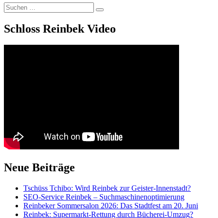
Suchen
Suchen
nach:
Schloss Reinbek Video
Neue Beiträge
Tschüss Tchibo: Wird Reinbek zur Geister-Innenstadt?
SEO-Service Reinbek – Suchmaschinenoptimierung
Reinbeker Sommersalon 2026: Das Stadtfest am 20. Juni
Reinbek: Supermarkt-Rettung durch Bücherei-Umzug?