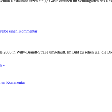
hloß Restaurant sitzen einige Gäste draußen im Schloßgarten des Rest
zu
Schloss
reibe einen Kommentar
Reinbek
im
Sommer
e 2005 in Willy-Brandt-Straße umgetauft. Im Bild zu sehen u.a. die Di
n »
zu
Ost-
inen Kommentar
West-
Straße
in
Hamburg