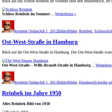
Blick auf das Schloß Reinbek im Sommer über den Mühlenteich. Im Sc
Schloss Reinbek im Sommer
…
Weiterlesen »
Autor
Veröffentlicht
Kategorien
Schlagwörter
am
Reinbek Online
Juli 1, 2012
Bilder
Bilder
,
Reinbek
,
Schloss
Sch
Ost-West-Straße in Hamburg
Blick auf die Ost-West-Straße in Hamburg. Die Ost-West-Straße wurd
Ost-West-Straße – Willy-Brandt-Straße in Hamburg
…
Weiterlese
Autor
Veröffentlicht
Kategorien
Schlagwörter
am
Reinbek Online
Juli 1, 2012
Bilder
Bilder
,
Hamburg
Schreibe e
Reinbek im Jahre 1950
Altes Reinbek Bild von 1950