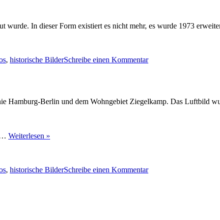
ut wurde. In dieser Form existiert es nicht mehr, es wurde 1973 erweit
er
zu
Reinbek
os
,
historische Bilder
Schreibe einen Kommentar
im
Jahre
1950
nie Hamburg-Berlin und dem Wohngebiet Ziegelkamp. Das Luftbild wu
…
Weiterlesen »
er
zu
Reinbek
os
,
historische Bilder
Schreibe einen Kommentar
Luftbild
1936