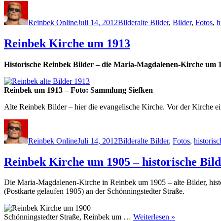
Autor
Veröffentlicht
Kategorien
Schlagwörter
am
Reinbek Online
Juli 14, 2012
Bilder
alte Bilder
,
Bilder
,
Fotos
,
h
Reinbek Kirche um 1913
Historische Reinbek Bilder – die Maria-Magdalenen-Kirche um 
Reinbek um 1913 – Foto: Sammlung Siefken
Alte Reinbek Bilder – hier die evangelische Kirche. Vor der Kirche
Autor
Veröffentlicht
Kategorien
Schlagwörter
am
Reinbek Online
Juli 14, 2012
Bilder
alte Bilder
,
Fotos
,
historisc
Reinbek Kirche um 1905 – historische Bil
Die Maria-Magdalenen-Kirche in Reinbek um 1905 – alte Bilder, hist
(Postkarte gelaufen 1905) an der Schönningstedter Straße.
Schönningstedter Straße, Reinbek um …
Weiterlesen »