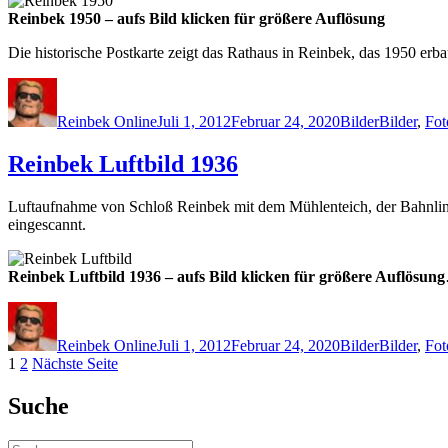
Reinbek 1950 – aufs Bild klicken für größere Auflösung
Die historische Postkarte zeigt das Rathaus in Reinbek, das 1950 erba
Autor
Veröffentlicht
Kategorien
Schlagwört
am
Reinbek Online
Juli 1, 2012
Februar 24, 2020
Bilder
Bilder
,
Fot
Reinbek Luftbild 1936
Luftaufnahme von Schloß Reinbek mit dem Mühlenteich, der Bahnli
eingescannt.
Reinbek Luftbild 1936 – aufs Bild klicken für größere Auflösung
Autor
Veröffentlicht
Kategorien
Schlagwört
am
Reinbek Online
Juli 1, 2012
Februar 24, 2020
Bilder
Bilder
,
Fot
Seitennummerierung
Seite
Seite
1
2
Nächste Seite
der
Suche
Beiträge
Suchen