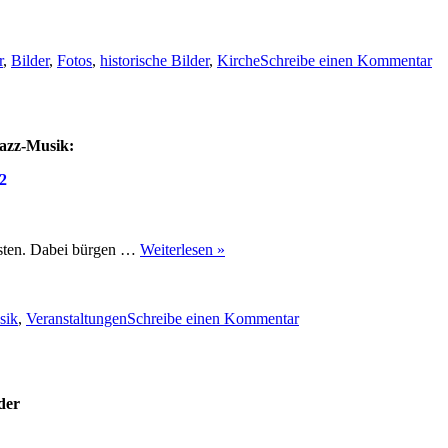
rter
zu
Re
r
,
Bilder
,
Fotos
,
historische Bilder
,
Kirche
Schreibe einen Kommentar
Ki
u
19
–
hi
Jazz-Musik:
Bi
2
nsten. Dabei bürgen …
Weiterlesen »
zu
2.
sik
,
Veranstaltungen
Schreibe einen Kommentar
Glinder
Jazztage
im
September
2012
der