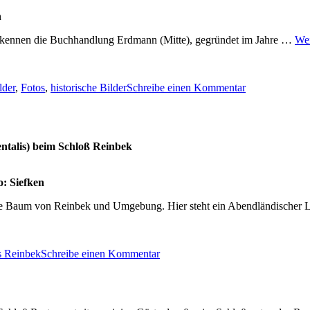
n
erkennen die Buchhandlung Erdmann (Mitte), gegründet im Jahre …
Wei
zu
Reinbek
lder
,
Fotos
,
historische Bilder
Schreibe einen Kommentar
Bahnhofstrass
um
1940
ntalis) beim Schloß Reinbek
o: Siefken
teste Baum von Reinbek und Umgebung. Hier steht ein Abendländisch
zu
Der
s Reinbek
Schreibe einen Kommentar
älteste
Baum
von
Reinbek