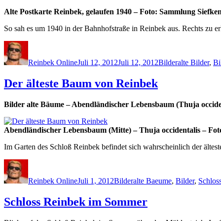
Alte Postkarte Reinbek, gelaufen 1940 – Foto: Sammlung Siefke
So sah es um 1940 in der Bahnhofstraße in Reinbek aus. Rechts zu 
Autor
Veröffentlicht
Kategorien
Schlagwörter
am
Reinbek Online
Juli 12, 2012
Juli 12, 2012
Bilder
alte Bilder
,
Bi
Der älteste Baum von Reinbek
Bilder alte Bäume – Abendländischer Lebensbaum (Thuja occide
Abendländischer Lebensbaum (Mitte) – Thuja occidentalis – Fot
Im Garten des Schloß Reinbek befindet sich wahrscheinlich der äl
Autor
Veröffentlicht
Kategorien
Schlagwörter
am
Reinbek Online
Juli 1, 2012
Bilder
alte Baeume
,
Bilder
,
Schlos
Schloss Reinbek im Sommer