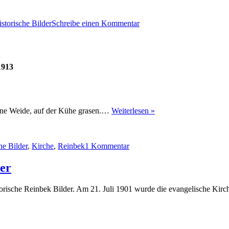
zu
Reinbek
istorische Bilder
Schreibe einen Kommentar
Luftbild
Zeppelin
1905
1913
 eine Weide, auf der Kühe grasen.…
Weiterlesen »
zu
Reinbek
he Bilder
,
Kirche
,
Reinbek
1 Kommentar
Kirche
um
1913
der
orische Reinbek Bilder. Am 21. Juli 1901 wurde die evangelische Kirc