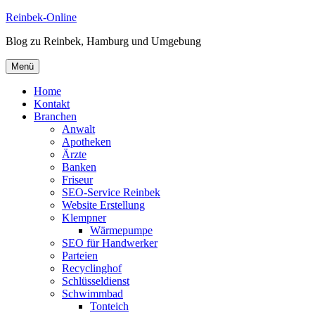
Zum
Reinbek-Online
Inhalt
Blog zu Reinbek, Hamburg und Umgebung
springen
Menü
Home
Kontakt
Branchen
Anwalt
Apotheken
Ärzte
Banken
Friseur
SEO-Service Reinbek
Website Erstellung
Klempner
Wärmepumpe
SEO für Handwerker
Parteien
Recyclinghof
Schlüsseldienst
Schwimmbad
Tonteich