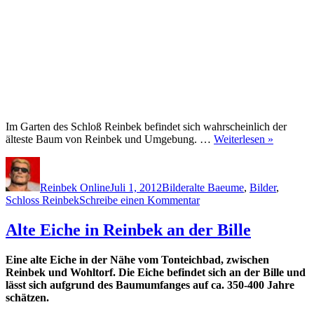
Im Garten des Schloß Reinbek befindet sich wahrscheinlich der
älteste Baum von Reinbek und Umgebung. …
Weiterlesen »
Autor
Veröffentlicht
Kategorien
Schlagwörter
am
Reinbek Online
Juli 1, 2012
Bilder
alte Baeume
,
Bilder
,
zu
Schloss Reinbek
Schreibe einen Kommentar
Der
älteste
Alte Eiche in Reinbek an der Bille
Baum
von
Eine alte Eiche in der Nähe vom Tonteichbad, zwischen
Reinbek
Reinbek und Wohltorf. Die Eiche befindet sich an der Bille und
lässt sich aufgrund des Baumumfanges auf ca. 350-400 Jahre
schätzen.