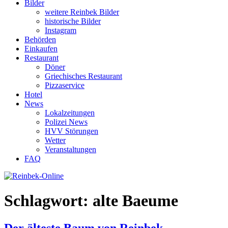
Bilder
weitere Reinbek Bilder
historische Bilder
Instagram
Behörden
Einkaufen
Restaurant
Döner
Griechisches Restaurant
Pizzaservice
Hotel
News
Lokalzeitungen
Polizei News
HVV Störungen
Wetter
Veranstaltungen
FAQ
Schlagwort:
alte Baeume
Der älteste Baum von Reinbek