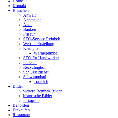
Home
Kontakt
Branchen
Anwalt
Apotheken
Ärzte
Banken
Friseur
SEO-Service Reinbek
Website Erstellung
Klempner
Wärmepumpe
SEO für Handwerker
Parteien
Recyclinghof
Schlüsseldienst
Schwimmbad
Tonteich
Bilder
weitere Reinbek Bilder
historische Bilder
Instagram
Behörden
Einkaufen
Restaurant