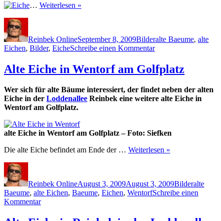
…
Weiterlesen »
Autor
Veröffentlicht
Kategorien
Schlagwörter
am
Reinbek Online
September 8, 2009
Bilder
alte Baeume
,
alte
zu
Eichen
,
Bilder
,
Eiche
Schreibe einen Kommentar
Alte
Eiche
Alte Eiche in Wentorf am Golfplatz
in
Reinbek
Wer sich für alte Bäume interessiert, der findet neben der alten
an
Eiche in der
Loddenallee
Reinbek eine weitere alte Eiche in
der
Wentorf am Golfplatz.
Bille
alte Eiche in Wentorf am Golfplatz – Foto: Siefken
Die alte Eiche befindet am Ende der …
Weiterlesen »
Autor
Veröffentlicht
Kategorien
Schlagwö
am
Reinbek Online
August 3, 2009
August 3, 2009
Bilder
alte
Baeume
,
alte Eichen
,
Baeume
,
Eichen
,
Wentorf
Schreibe einen
zu
Kommentar
Alte
Eiche