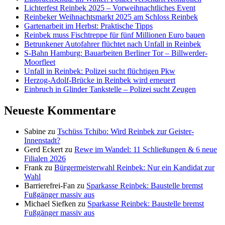
Lichterfest Reinbek 2025 – Vorweihnachtliches Event
Reinbeker Weihnachtsmarkt 2025 am Schloss Reinbek
Gartenarbeit im Herbst: Praktische Tipps
Reinbek muss Fischtreppe für fünf Millionen Euro bauen
Betrunkener Autofahrer flüchtet nach Unfall in Reinbek
S-Bahn Hamburg: Bauarbeiten Berliner Tor – Billwerder-
Moorfleet
Unfall in Reinbek: Polizei sucht flüchtigen Pkw
Herzog-Adolf-Brücke in Reinbek wird erneuert
Einbruch in Glinder Tankstelle – Polizei sucht Zeugen
Neueste Kommentare
Sabine
zu
Tschüss Tchibo: Wird Reinbek zur Geister-
Innenstadt?
Gerd Eckert
zu
Rewe im Wandel: 11 Schließungen & 6 neue
Filialen 2026
Frank
zu
Bürgermeisterwahl Reinbek: Nur ein Kandidat zur
Wahl
Barrierefrei-Fan
zu
Sparkasse Reinbek: Baustelle bremst
Fußgänger massiv aus
Michael Siefken
zu
Sparkasse Reinbek: Baustelle bremst
Fußgänger massiv aus