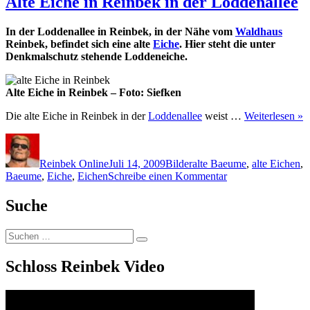
Alte Eiche in Reinbek in der Loddenallee
in
Wentorf
In der Loddenallee in Reinbek, in der Nähe vom
Waldhaus
am
Reinbek, befindet sich eine alte
Eiche
. Hier steht die unter
Golfplatz
Denkmalschutz stehende Loddeneiche.
Alte Eiche in Reinbek – Foto: Siefken
Die alte Eiche in Reinbek in der
Loddenallee
weist …
Weiterlesen »
Autor
Veröffentlicht
Kategorien
Schlagwörter
am
Reinbek Online
Juli 14, 2009
Bilder
alte Baeume
,
alte Eichen
,
zu
Baeume
,
Eiche
,
Eichen
Schreibe einen Kommentar
Alte
Eiche
Suche
in
Reinbek
Suchen
in
Suchen
nach:
der
Loddenallee
Schloss Reinbek Video