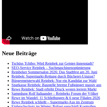
Neue Beiträge
Tschüss Tchibo: Wird Reinbek zur Geister-Innenstadt?
SEO-Service Reinbek – Suchmaschinenoptimierung
Reinbeker Sommersalon 2026: Das Stadtfest am 20. Juni
Reinbek: Supermarkt-Rettung durch Bücherei-Umzug?
Bürgermeisterwahl Reinbek: Nur ein Kandidat zur Wahl
Sparkasse Reinbek: Baustelle bremst Fußgänger massiv aus
Rewe Reinbek: Stadt erhöht Druck wegen leerem Markt
Sammlung Rolf Italiaander – Reinbeks Forum der Völker
Rewe im Wandel: 11 Schließungen & 6 neue Filialen 2026
Rewe Reinbek schließt – Supermarkt-Aus im Zentrum
Einbruchschutz im Winter: Polizei verschärft Kontrollen