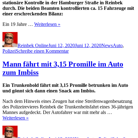
stationäre Kontrolle in der Hamburger Straße in Reinbek
durch. Die beiden Beamten kontrollierten ca. 15 Fahrzeuge mit
einer erschreckenden Bilanz:
Ein 19 Jahre …
Weiterlesen »
Autor
Veröffentlicht
Kategorien
Schlagwörte
am
Reinbek Online
Juni 12, 2020
Juni 12, 2020
News
Auto
,
zu
Polizei
Schreibe einen Kommentar
Polizei
kontrolliert
Mann fährt mit 3,15 Promille im Auto
Autofahrer
zum Imbiss
in
Hamburger
Straße
Ein Trunkenbold fährt mit 3,15 Promille betrunken im Auto
und gönnt sich dann einen Snack am Imbiss.
Nach dem Hinweis eines Zeugen hat eine Streifenwagenbesatzung
des Polizeirevieres Reinbek die Trunkenheitsfahrt eines 36-jährigen
Mannes aufgedeckt. Der Autofahrer war mit mehr als …
Weiterlesen »
Autor
Veröffentlicht
Kategorien
Schlagwörter
am