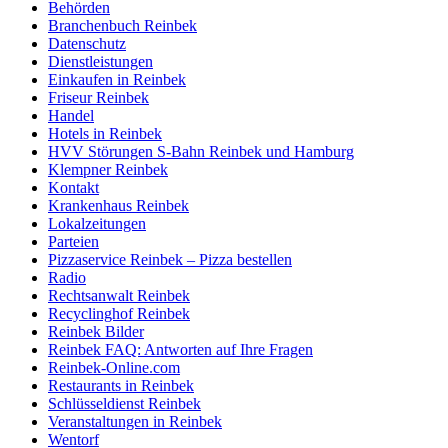
Behörden
Branchenbuch Reinbek
Datenschutz
Dienstleistungen
Einkaufen in Reinbek
Friseur Reinbek
Handel
Hotels in Reinbek
HVV Störungen S-Bahn Reinbek und Hamburg
Klempner Reinbek
Kontakt
Krankenhaus Reinbek
Lokalzeitungen
Parteien
Pizzaservice Reinbek – Pizza bestellen
Radio
Rechtsanwalt Reinbek
Recyclinghof Reinbek
Reinbek Bilder
Reinbek FAQ: Antworten auf Ihre Fragen
Reinbek-Online.com
Restaurants in Reinbek
Schlüsseldienst Reinbek
Veranstaltungen in Reinbek
Wentorf