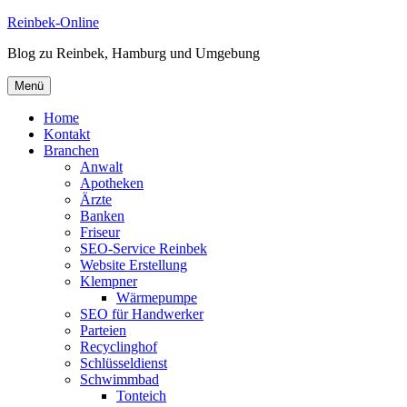
Zum
Reinbek-Online
Inhalt
Blog zu Reinbek, Hamburg und Umgebung
springen
Menü
Home
Kontakt
Branchen
Anwalt
Apotheken
Ärzte
Banken
Friseur
SEO-Service Reinbek
Website Erstellung
Klempner
Wärmepumpe
SEO für Handwerker
Parteien
Recyclinghof
Schlüsseldienst
Schwimmbad
Tonteich