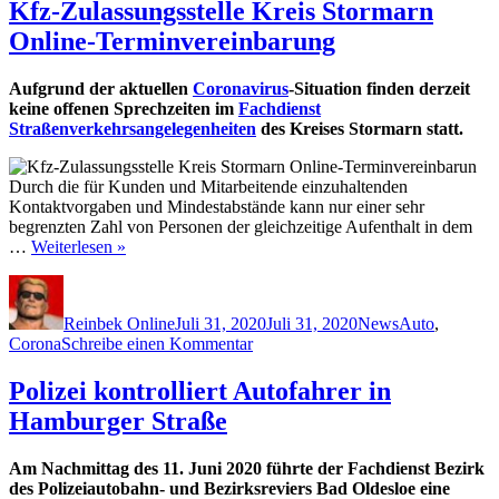
Kfz-Zulassungsstelle Kreis Stormarn
Online-Terminvereinbarung
Aufgrund der aktuellen
Coronavirus
-Situation finden derzeit
keine offenen Sprechzeiten im
Fachdienst
Straßenverkehrsangelegenheiten
des Kreises Stormarn statt.
Durch die für Kunden und Mitarbeitende einzuhaltenden
Kontaktvorgaben und Mindestabstände kann nur einer sehr
begrenzten Zahl von Personen der gleichzeitige Aufenthalt in dem
…
Weiterlesen »
Autor
Veröffentlicht
Kategorien
Schlagwörter
am
Reinbek Online
Juli 31, 2020
Juli 31, 2020
News
Auto
,
zu
Corona
Schreibe einen Kommentar
Kfz-
Zulassungsstelle
Polizei kontrolliert Autofahrer in
Kreis
Hamburger Straße
Stormarn
Online-
Terminvereinbarung
Am Nachmittag des 11. Juni 2020 führte der Fachdienst Bezirk
des Polizeiautobahn- und Bezirksreviers Bad Oldesloe eine