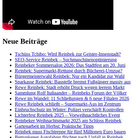
Neue Beiträge
Tschüss Tchibo: Wird Reinbek zur Geister-Innenstadt?
SEO-Service Reinbek – Suchmaschinenoptimierung
Reinbeker Sommersalon 2026: Das Stadtfest am 20. Juni
Reinbek: Supermarkt-Rettung durch Bücherei-Umzug?
Bürgermeisterwahl Reinbek: Nur ein Kandidat zur Wahl
Sparkasse Reinbek: Baustelle bremst Fußgänger massiv aus
Rewe Reinbek: Stadt erhöht Druck wegen leerem Markt
Sammlung Rolf Italiaander – Reinbeks Forum der Völker
Rewe im Wandel: 11 Schließungen & 6 neue Filialen 2026
Rewe Reinbek schließt – Supermarkt-Aus im Zentrum
Einbruchschutz im Winter: Polizei verschärft Kontrollen
Lichterfest Reinbek 2025 – Vorweihnachtliches Event
Reinbeker Weihnachtsmarkt 2025 am Schloss Reinbek
Gartenarbeit im Herbst: Praktische Tipps
Reinbek muss Fischtreppe für fünf Millionen Euro bauen
Betrunkener Autofahrer flüchtet nach Unfall in Reinbek