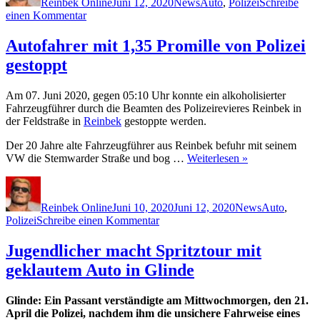
Reinbek Online
Juni 12, 2020
News
Auto
,
Polizei
Schreibe
zu
einen Kommentar
Mann
fährt
Autofahrer mit 1,35 Promille von Polizei
mit
gestoppt
3,15
Promille
im
Am 07. Juni 2020, gegen 05:10 Uhr konnte ein alkoholisierter
Auto
Fahrzeugführer durch die Beamten des Polizeirevieres Reinbek in
zum
der Feldstraße in
Reinbek
gestoppte werden.
Imbiss
Der 20 Jahre alte Fahrzeugführer aus Reinbek befuhr mit seinem
VW die Stemwarder Straße und bog …
Weiterlesen »
Autor
Veröffentlicht
Kategorien
Schlagwörte
am
Reinbek Online
Juni 10, 2020
Juni 12, 2020
News
Auto
,
zu
Polizei
Schreibe einen Kommentar
Autofahrer
mit
Jugendlicher macht Spritztour mit
1,35
geklautem Auto in Glinde
Promille
von
Polizei
Glinde: Ein Passant verständigte am Mittwochmorgen, den 21.
gestoppt
April die Polizei, nachdem ihm die unsichere Fahrweise eines