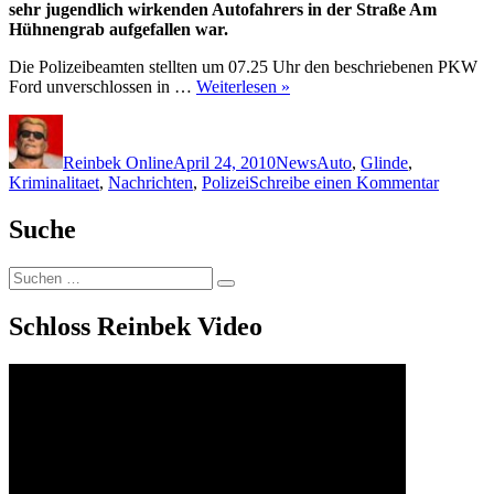
sehr jugendlich wirkenden Autofahrers in der Straße Am
Hühnengrab aufgefallen war.
Die Polizeibeamten stellten um 07.25 Uhr den beschriebenen PKW
Ford unverschlossen in …
Weiterlesen »
Autor
Veröffentlicht
Kategorien
Schlagwörter
am
Reinbek Online
April 24, 2010
News
Auto
,
Glinde
,
zu
Kriminalitaet
,
Nachrichten
,
Polizei
Schreibe einen Kommentar
Jugendl
macht
Suche
Spritzto
mit
Suchen
geklaut
Suchen
nach:
Auto
in
Schloss Reinbek Video
Glinde