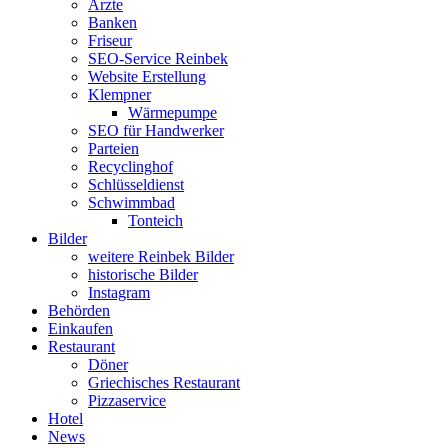
Ärzte
Banken
Friseur
SEO-Service Reinbek
Website Erstellung
Klempner
Wärmepumpe
SEO für Handwerker
Parteien
Recyclinghof
Schlüsseldienst
Schwimmbad
Tonteich
Bilder
weitere Reinbek Bilder
historische Bilder
Instagram
Behörden
Einkaufen
Restaurant
Döner
Griechisches Restaurant
Pizzaservice
Hotel
News