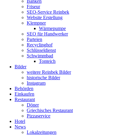
Banken
Friseur
SEO-Service Reinbek
Website Erstellung
Klempner
Wärmepumpe
SEO für Handwerker
Parteien
Recyclinghof
Schlüsseldienst
Schwimmbad
Tonteich
Bilder
weitere Reinbek Bilder
historische Bilder
Instagram
Behörden
Einkaufen
Restaurant
Döner
Griechisches Restaurant
Pizzaservice
Hotel
News
Lokalzeitungen