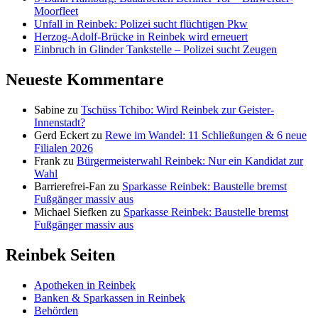
Moorfleet
Unfall in Reinbek: Polizei sucht flüchtigen Pkw
Herzog-Adolf-Brücke in Reinbek wird erneuert
Einbruch in Glinder Tankstelle – Polizei sucht Zeugen
Neueste Kommentare
Sabine
zu
Tschüss Tchibo: Wird Reinbek zur Geister-
Innenstadt?
Gerd Eckert
zu
Rewe im Wandel: 11 Schließungen & 6 neue
Filialen 2026
Frank
zu
Bürgermeisterwahl Reinbek: Nur ein Kandidat zur
Wahl
Barrierefrei-Fan
zu
Sparkasse Reinbek: Baustelle bremst
Fußgänger massiv aus
Michael Siefken
zu
Sparkasse Reinbek: Baustelle bremst
Fußgänger massiv aus
Reinbek Seiten
Apotheken in Reinbek
Banken & Sparkassen in Reinbek
Behörden