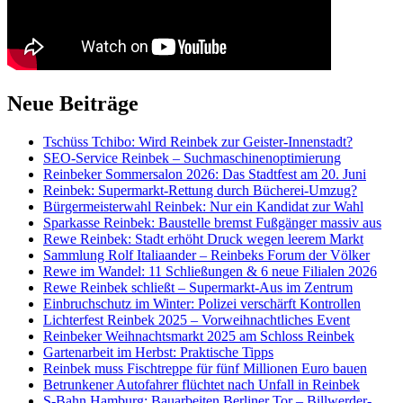
Neue Beiträge
Tschüss Tchibo: Wird Reinbek zur Geister-Innenstadt?
SEO-Service Reinbek – Suchmaschinenoptimierung
Reinbeker Sommersalon 2026: Das Stadtfest am 20. Juni
Reinbek: Supermarkt-Rettung durch Bücherei-Umzug?
Bürgermeisterwahl Reinbek: Nur ein Kandidat zur Wahl
Sparkasse Reinbek: Baustelle bremst Fußgänger massiv aus
Rewe Reinbek: Stadt erhöht Druck wegen leerem Markt
Sammlung Rolf Italiaander – Reinbeks Forum der Völker
Rewe im Wandel: 11 Schließungen & 6 neue Filialen 2026
Rewe Reinbek schließt – Supermarkt-Aus im Zentrum
Einbruchschutz im Winter: Polizei verschärft Kontrollen
Lichterfest Reinbek 2025 – Vorweihnachtliches Event
Reinbeker Weihnachtsmarkt 2025 am Schloss Reinbek
Gartenarbeit im Herbst: Praktische Tipps
Reinbek muss Fischtreppe für fünf Millionen Euro bauen
Betrunkener Autofahrer flüchtet nach Unfall in Reinbek
S-Bahn Hamburg: Bauarbeiten Berliner Tor – Billwerder-