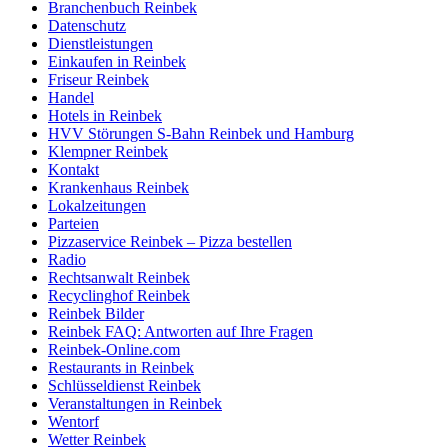
Branchenbuch Reinbek
Datenschutz
Dienstleistungen
Einkaufen in Reinbek
Friseur Reinbek
Handel
Hotels in Reinbek
HVV Störungen S-Bahn Reinbek und Hamburg
Klempner Reinbek
Kontakt
Krankenhaus Reinbek
Lokalzeitungen
Parteien
Pizzaservice Reinbek – Pizza bestellen
Radio
Rechtsanwalt Reinbek
Recyclinghof Reinbek
Reinbek Bilder
Reinbek FAQ: Antworten auf Ihre Fragen
Reinbek-Online.com
Restaurants in Reinbek
Schlüsseldienst Reinbek
Veranstaltungen in Reinbek
Wentorf
Wetter Reinbek