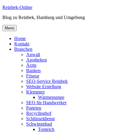
Zum
Reinbek-Online
Inhalt
Blog zu Reinbek, Hamburg und Umgebung
springen
Menü
Home
Kontakt
Branchen
Anwalt
Apotheken
Ärzte
Banken
Friseur
SEO-Service Reinbek
Website Erstellung
Klempner
Wärmepumpe
SEO für Handwerker
Parteien
Recyclinghof
Schlüsseldienst
Schwimmbad
Tonteich