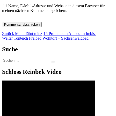
Name, E-Mail-Adresse und Website in diesem Browser für
meinen nächsten Kommentar speichern.
Beitragsnavigation
Vorheriger
Zurück
Mann fährt mit 3,15 Promille im Auto zum Imbiss
Nächster
Beitrag:
Weiter
Tonteich Freibad Wohltorf – Sachsenwaldbad
Beitrag:
Suche
Suchen
Suchen
nach:
Schloss Reinbek Video