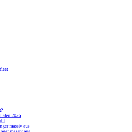
leet
t?
lialen 2026
ahl
nger massiv aus
änger massiv aus