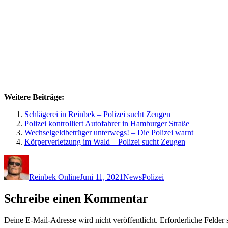
Weitere Beiträge:
Schlägerei in Reinbek – Polizei sucht Zeugen
Polizei kontrolliert Autofahrer in Hamburger Straße
Wechselgeldbetrüger unterwegs! – Die Polizei warnt
Körperverletzung im Wald – Polizei sucht Zeugen
Autor
Veröffentlicht
Kategorien
Schlagwörter
am
Reinbek Online
Juni 11, 2021
News
Polizei
Schreibe einen Kommentar
Deine E-Mail-Adresse wird nicht veröffentlicht.
Erforderliche Felder 