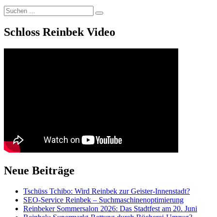
Suchen
Suchen
nach:
Schloss Reinbek Video
Neue Beiträge
Tschüss Tchibo: Wird Reinbek zur Geister-Innenstadt?
SEO-Service Reinbek – Suchmaschinenoptimierung
Reinbeker Sommersalon 2026: Das Stadtfest am 20. Juni