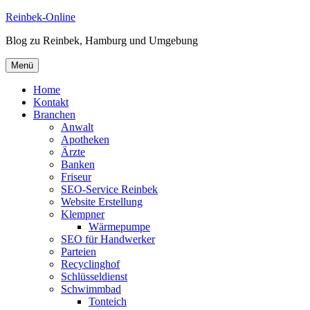
Zum
Reinbek-Online
Inhalt
Blog zu Reinbek, Hamburg und Umgebung
springen
Menü
Home
Kontakt
Branchen
Anwalt
Apotheken
Ärzte
Banken
Friseur
SEO-Service Reinbek
Website Erstellung
Klempner
Wärmepumpe
SEO für Handwerker
Parteien
Recyclinghof
Schlüsseldienst
Schwimmbad
Tonteich