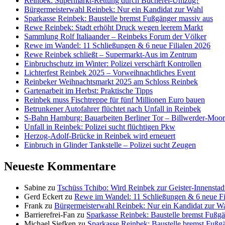
Reinbek: Supermarkt-Rettung durch Bücherei-Umzug?
Bürgermeisterwahl Reinbek: Nur ein Kandidat zur Wahl
Sparkasse Reinbek: Baustelle bremst Fußgänger massiv aus
Rewe Reinbek: Stadt erhöht Druck wegen leerem Markt
Sammlung Rolf Italiaander – Reinbeks Forum der Völker
Rewe im Wandel: 11 Schließungen & 6 neue Filialen 2026
Rewe Reinbek schließt – Supermarkt-Aus im Zentrum
Einbruchschutz im Winter: Polizei verschärft Kontrollen
Lichterfest Reinbek 2025 – Vorweihnachtliches Event
Reinbeker Weihnachtsmarkt 2025 am Schloss Reinbek
Gartenarbeit im Herbst: Praktische Tipps
Reinbek muss Fischtreppe für fünf Millionen Euro bauen
Betrunkener Autofahrer flüchtet nach Unfall in Reinbek
S-Bahn Hamburg: Bauarbeiten Berliner Tor – Billwerder-Moorf
Unfall in Reinbek: Polizei sucht flüchtigen Pkw
Herzog-Adolf-Brücke in Reinbek wird erneuert
Einbruch in Glinder Tankstelle – Polizei sucht Zeugen
Neueste Kommentare
Sabine
zu
Tschüss Tchibo: Wird Reinbek zur Geister-Innenstad
Gerd Eckert
zu
Rewe im Wandel: 11 Schließungen & 6 neue Fi
Frank
zu
Bürgermeisterwahl Reinbek: Nur ein Kandidat zur W
Barrierefrei-Fan
zu
Sparkasse Reinbek: Baustelle bremst Fußgä
Michael Siefken
zu
Sparkasse Reinbek: Baustelle bremst Fußg