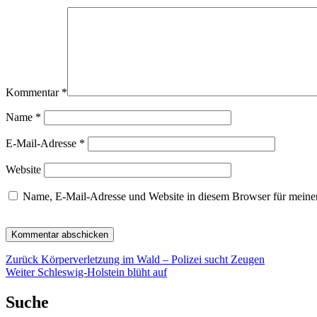
Kommentar
*
Name
*
E-Mail-Adresse
*
Website
Name, E-Mail-Adresse und Website in diesem Browser für meine
Beitragsnavigation
Vorheriger
Zurück
Körperverletzung im Wald – Polizei sucht Zeugen
Nächster
Beitrag:
Weiter
Schleswig-Holstein blüht auf
Beitrag:
Suche