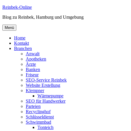
Zum
Reinbek-Online
Inhalt
Blog zu Reinbek, Hamburg und Umgebung
springen
Menü
Home
Kontakt
Branchen
Anwalt
Apotheken
Ärzte
Banken
Friseur
SEO-Service Reinbek
Website Erstellung
Klempner
Wärmepumpe
SEO für Handwerker
Parteien
Recyclinghof
Schlüsseldienst
Schwimmbad
Tonteich