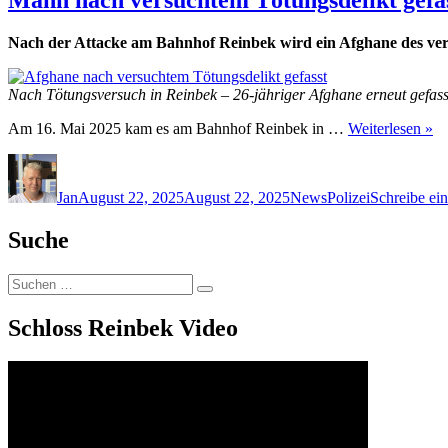
Nach der Attacke am Bahnhof Reinbek wird ein Afghane des versu
Nach Tötungsversuch in Reinbek – 26-jähriger Afghane erneut gefass
Am 16. Mai 2025 kam es am Bahnhof Reinbek in …
Weiterlesen »
Autor
Veröffentlicht
Kategorien
Schlagwörter
am
Jan
August 22, 2025
August 22, 2025
News
Polizei
Schreibe e
Suche
Suchen
Suchen
nach:
Schloss Reinbek Video