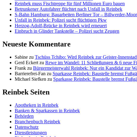
Reinbek muss Fischtreppe für fünf Millionen Euro bauen
Betrunkener Autofahrer flüchtet nach Unfall in Reinbek
S-Bahn Hamburg: Bauarbeiten Berliner Tor – Billwerder-Moorf
Unfall in Reinbek: Polizei sucht flüchtigen Pkw
Herzog-Adolf-Brücke in Reinbek wird erneuert
Einbruch in Glinder Tankstelle – Polizei sucht Zeugen
Neueste Kommentare
Sabine
zu
Tschüss Tchibo: Wird Reinbek zur Geister-Innenstad
Gerd Eckert
zu
Rewe im Wandel: 11 Schließungen & 6 neue Fi
Frank
zu
Bürgermeisterwahl Reinbek: Nur ein Kandidat zur W
Barrierefrei-Fan
zu
Sparkasse Reinbek: Baustelle bremst Fußgä
Michael Siefken
zu
Sparkasse Reinbek: Baustelle bremst Fußg
Reinbek Seiten
Apotheken in Reinbek
Banken & Sparkassen in Reinbek
Behörden
Branchenbuch Reinbek
Datenschutz
Dienstleistungen