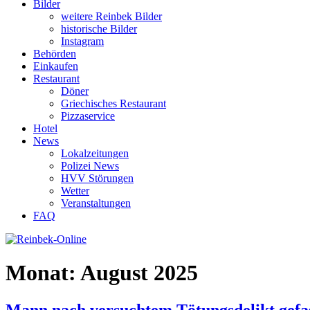
Bilder
weitere Reinbek Bilder
historische Bilder
Instagram
Behörden
Einkaufen
Restaurant
Döner
Griechisches Restaurant
Pizzaservice
Hotel
News
Lokalzeitungen
Polizei News
HVV Störungen
Wetter
Veranstaltungen
FAQ
Monat:
August 2025
Mann nach versuchtem Tötungsdelikt gefa