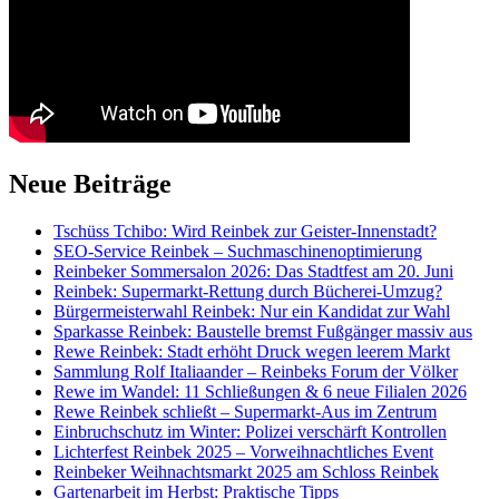
Neue Beiträge
Tschüss Tchibo: Wird Reinbek zur Geister-Innenstadt?
SEO-Service Reinbek – Suchmaschinenoptimierung
Reinbeker Sommersalon 2026: Das Stadtfest am 20. Juni
Reinbek: Supermarkt-Rettung durch Bücherei-Umzug?
Bürgermeisterwahl Reinbek: Nur ein Kandidat zur Wahl
Sparkasse Reinbek: Baustelle bremst Fußgänger massiv aus
Rewe Reinbek: Stadt erhöht Druck wegen leerem Markt
Sammlung Rolf Italiaander – Reinbeks Forum der Völker
Rewe im Wandel: 11 Schließungen & 6 neue Filialen 2026
Rewe Reinbek schließt – Supermarkt-Aus im Zentrum
Einbruchschutz im Winter: Polizei verschärft Kontrollen
Lichterfest Reinbek 2025 – Vorweihnachtliches Event
Reinbeker Weihnachtsmarkt 2025 am Schloss Reinbek
Gartenarbeit im Herbst: Praktische Tipps