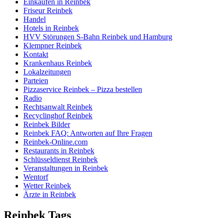
Einkaufen in Reinbek
Friseur Reinbek
Handel
Hotels in Reinbek
HVV Störungen S-Bahn Reinbek und Hamburg
Klempner Reinbek
Kontakt
Krankenhaus Reinbek
Lokalzeitungen
Parteien
Pizzaservice Reinbek – Pizza bestellen
Radio
Rechtsanwalt Reinbek
Recyclinghof Reinbek
Reinbek Bilder
Reinbek FAQ: Antworten auf Ihre Fragen
Reinbek-Online.com
Restaurants in Reinbek
Schlüsseldienst Reinbek
Veranstaltungen in Reinbek
Wentorf
Wetter Reinbek
Ärzte in Reinbek
Reinbek Tags