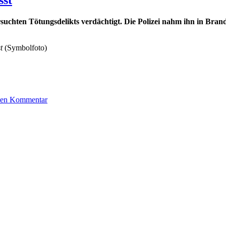
chten Tötungsdelikts verdächtigt. Die Polizei nahm ihn in Brand
t
(Symbolfoto)
zu
Mann
inen Kommentar
nach
versuchtem
Tötungsdelikt
gefasst