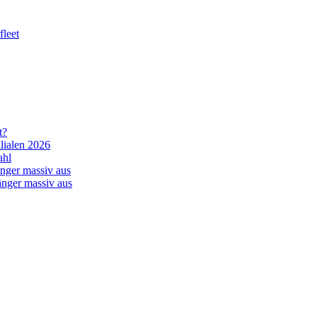
leet
t?
lialen 2026
ahl
nger massiv aus
änger massiv aus