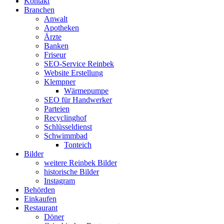
Kontakt
Branchen
Anwalt
Apotheken
Ärzte
Banken
Friseur
SEO-Service Reinbek
Website Erstellung
Klempner
Wärmepumpe
SEO für Handwerker
Parteien
Recyclinghof
Schlüsseldienst
Schwimmbad
Tonteich
Bilder
weitere Reinbek Bilder
historische Bilder
Instagram
Behörden
Einkaufen
Restaurant
Döner