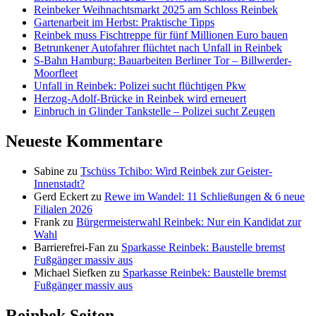
Reinbeker Weihnachtsmarkt 2025 am Schloss Reinbek
Gartenarbeit im Herbst: Praktische Tipps
Reinbek muss Fischtreppe für fünf Millionen Euro bauen
Betrunkener Autofahrer flüchtet nach Unfall in Reinbek
S-Bahn Hamburg: Bauarbeiten Berliner Tor – Billwerder-
Moorfleet
Unfall in Reinbek: Polizei sucht flüchtigen Pkw
Herzog-Adolf-Brücke in Reinbek wird erneuert
Einbruch in Glinder Tankstelle – Polizei sucht Zeugen
Neueste Kommentare
Sabine
zu
Tschüss Tchibo: Wird Reinbek zur Geister-
Innenstadt?
Gerd Eckert
zu
Rewe im Wandel: 11 Schließungen & 6 neue
Filialen 2026
Frank
zu
Bürgermeisterwahl Reinbek: Nur ein Kandidat zur
Wahl
Barrierefrei-Fan
zu
Sparkasse Reinbek: Baustelle bremst
Fußgänger massiv aus
Michael Siefken
zu
Sparkasse Reinbek: Baustelle bremst
Fußgänger massiv aus
Reinbek Seiten