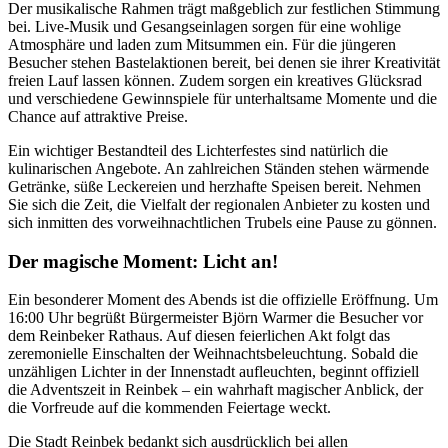
Der musikalische Rahmen trägt maßgeblich zur festlichen Stimmung
bei. Live-Musik und Gesangseinlagen sorgen für eine wohlige
Atmosphäre und laden zum Mitsummen ein. Für die jüngeren
Besucher stehen Bastelaktionen bereit, bei denen sie ihrer Kreativität
freien Lauf lassen können. Zudem sorgen ein kreatives Glücksrad
und verschiedene Gewinnspiele für unterhaltsame Momente und die
Chance auf attraktive Preise.
Ein wichtiger Bestandteil des Lichterfestes sind natürlich die
kulinarischen Angebote. An zahlreichen Ständen stehen wärmende
Getränke, süße Leckereien und herzhafte Speisen bereit. Nehmen
Sie sich die Zeit, die Vielfalt der regionalen Anbieter zu kosten und
sich inmitten des vorweihnachtlichen Trubels eine Pause zu gönnen.
Der magische Moment: Licht an!
Ein besonderer Moment des Abends ist die offizielle Eröffnung. Um
16:00 Uhr begrüßt Bürgermeister Björn Warmer die Besucher vor
dem Reinbeker Rathaus. Auf diesen feierlichen Akt folgt das
zeremonielle Einschalten der Weihnachtsbeleuchtung. Sobald die
unzähligen Lichter in der Innenstadt aufleuchten, beginnt offiziell
die Adventszeit in Reinbek – ein wahrhaft magischer Anblick, der
die Vorfreude auf die kommenden Feiertage weckt.
Die Stadt Reinbek bedankt sich ausdrücklich bei allen