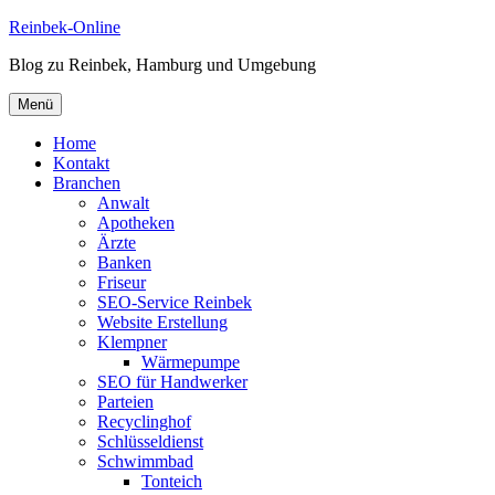
Zum
Reinbek-Online
Inhalt
Blog zu Reinbek, Hamburg und Umgebung
springen
Menü
Home
Kontakt
Branchen
Anwalt
Apotheken
Ärzte
Banken
Friseur
SEO-Service Reinbek
Website Erstellung
Klempner
Wärmepumpe
SEO für Handwerker
Parteien
Recyclinghof
Schlüsseldienst
Schwimmbad
Tonteich