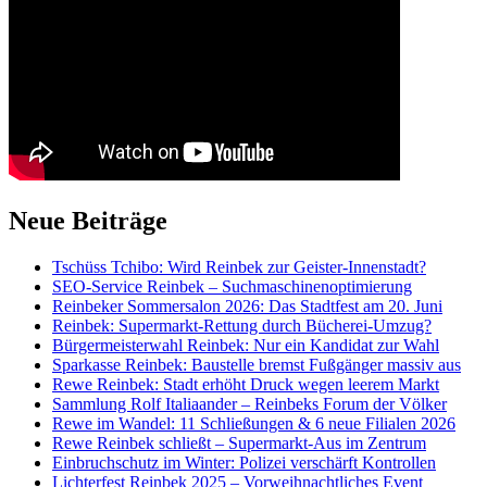
Neue Beiträge
Tschüss Tchibo: Wird Reinbek zur Geister-Innenstadt?
SEO-Service Reinbek – Suchmaschinenoptimierung
Reinbeker Sommersalon 2026: Das Stadtfest am 20. Juni
Reinbek: Supermarkt-Rettung durch Bücherei-Umzug?
Bürgermeisterwahl Reinbek: Nur ein Kandidat zur Wahl
Sparkasse Reinbek: Baustelle bremst Fußgänger massiv aus
Rewe Reinbek: Stadt erhöht Druck wegen leerem Markt
Sammlung Rolf Italiaander – Reinbeks Forum der Völker
Rewe im Wandel: 11 Schließungen & 6 neue Filialen 2026
Rewe Reinbek schließt – Supermarkt-Aus im Zentrum
Einbruchschutz im Winter: Polizei verschärft Kontrollen
Lichterfest Reinbek 2025 – Vorweihnachtliches Event