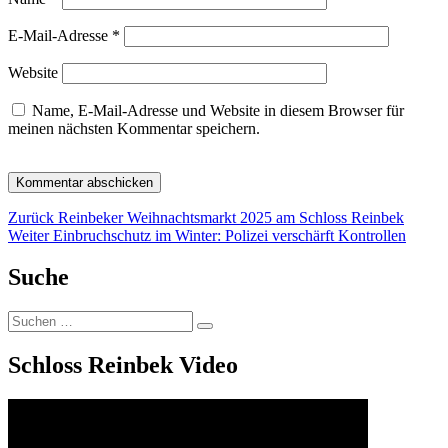
E-Mail-Adresse
*
Website
Name, E-Mail-Adresse und Website in diesem Browser für
meinen nächsten Kommentar speichern.
Beitragsnavigation
Vorheriger
Zurück
Reinbeker Weihnachtsmarkt 2025 am Schloss Reinbek
Nächster
Beitrag:
Weiter
Einbruchschutz im Winter: Polizei verschärft Kontrollen
Beitrag:
Suche
Suchen
Suchen
nach:
Schloss Reinbek Video