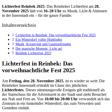
Lichterfest Reinbek 2025
: Das Reinbeker Lichterfest am
28.
November 2025
lädt von
16–20 Uhr
zu Musik, Licht & Aktionen
in der Innenstadt ein – für die ganze Familie.
Inhaltsverzeichnis
Lichterfest in Reinbek: Das vorweihnachtliche Fest 2025
Ein Winterdorf voller Highlights
Musik, Kreativität und Gaumenfreuden
Der magische Moment: Licht an!
Reinbek Lichterfest 2025
Lichterfest in Reinbek: Das
vorweihnachtliche Fest 2025
Am
Freitag, den 28. November 2025
, ist es wieder so weit: Die
Reinbeker Innenstadt erstrahlt im Glanz des jährlichen
Lichterfestes
. Dieses stimmungsvolle Ereignis gilt traditionell als
der Startschuss für die Adventszeit in der Stadt und zieht Besucher
aus Nah und Fern an. Von
16:00 bis 20:00 Uhr
verwandelt sich das
Zentrum in ein funkelndes Winterdorf, das zum Verweilen und
Genießen einlädt.