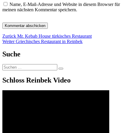
Name, E-Mail-Adresse und Website in diesem Browser für
meinen nächsten Kommentar speichern.
Beitragsnavigation
Vorheriger
Zurück
Mr. Kebab House türkisches Restaurant
Nächster
Beitrag:
Weiter
Griechisches Restaurant in Reinbek
Beitrag:
Suche
Suchen
Suchen
nach:
Schloss Reinbek Video