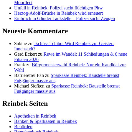
Moorfleet
Unfall in Reinbek: Polizei sucht flüchtigen Pkw
Herzog-Adolf-Brücke in Reinbek wird erneuert
Einbruch in Glinder Tankstelle – Polizei sucht Zeugen
Neueste Kommentare
Sabine
zu
Tschüss Tchibo: Wird Reinbek zur Geister-
Innenstadt?
Gerd Eckert
zu
Rewe im Wandel: 11 Schließungen & 6 neue
Filialen 2026
Frank
zu
Bürgermeisterwahl Reinbek: Nur ein Kandidat zur
Wahl
Barrierefrei-Fan
zu
Sparkasse Reinbek: Baustelle bremst
Fußgänger massiv aus
Michael Siefken
zu
Sparkasse Reinbek: Baustelle bremst
Fußgänger massiv aus
Reinbek Seiten
Apotheken in Reinbek
Banken & Sparkassen in Reinbek
Behörden
Branchenbuch Reinbek