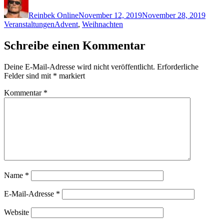
am
Reinbek Online
November 12, 2019
November 28, 2019
Schlagwörter
Veranstaltungen
Advent
,
Weihnachten
Schreibe einen Kommentar
Deine E-Mail-Adresse wird nicht veröffentlicht.
Erforderliche
Felder sind mit
*
markiert
Kommentar
*
Name
*
E-Mail-Adresse
*
Website