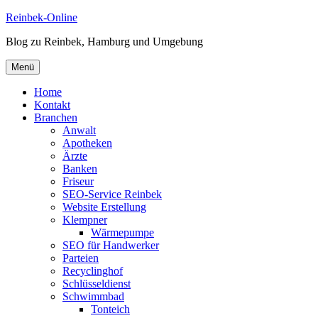
Zum
Reinbek-Online
Inhalt
Blog zu Reinbek, Hamburg und Umgebung
springen
Menü
Home
Kontakt
Branchen
Anwalt
Apotheken
Ärzte
Banken
Friseur
SEO-Service Reinbek
Website Erstellung
Klempner
Wärmepumpe
SEO für Handwerker
Parteien
Recyclinghof
Schlüsseldienst
Schwimmbad
Tonteich