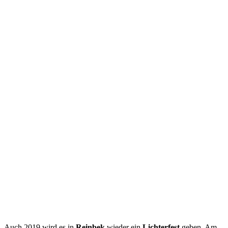
Auch 2019 wird es in
Reinbek
wieder ein
Lichterfest
geben. Am