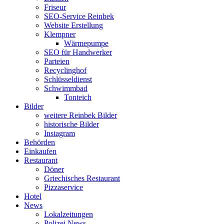
Friseur
SEO-Service Reinbek
Website Erstellung
Klempner
Wärmepumpe
SEO für Handwerker
Parteien
Recyclinghof
Schlüsseldienst
Schwimmbad
Tonteich
Bilder
weitere Reinbek Bilder
historische Bilder
Instagram
Behörden
Einkaufen
Restaurant
Döner
Griechisches Restaurant
Pizzaservice
Hotel
News
Lokalzeitungen
Polizei News