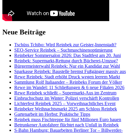
Neue Beiträge
Tschüss Tchibo: Wird Reinbek zur Geister-Innenstadt?
SEO-Service Reinbek – Suchmaschinenoptimierung
Reinbeker Sommersalon 2026: Das Stadtfest am 20. Juni
Reinbek: Supermarkt-Rettung durch Bücherei-Umzug?
Bürgermeisterwahl Reinbek: Nur ein Kandidat zur Wahl
Sparkasse Reinbek: Baustelle bremst Fußgänger massiv aus
Rewe Reinbek: Stadt erhöht Druck wegen leerem Markt
Sammlung Rolf Italiaander – Reinbeks Forum der Völker
Rewe im Wandel: 11 Schließungen & 6 neue Filialen 2026
Rewe Reinbek schließt – Supermarkt-Aus im Zentrum
Einbruchschutz im Winter: Polizei verschärft Kontrollen
Lichterfest Reinbek 2025 – Vorweihnachtliches Event
Reinbeker Weihnachtsmarkt 2025 am Schloss Reinbek
Gartenarbeit im Herbst: Praktische Tipps
Reinbek muss Fischtreppe für fünf Millionen Euro bauen
Betrunkener Autofahrer flüchtet nach Unfall in Reinbek
S-Bahn Hamburg: Bauarbeiten Berliner Tor – Billwerder-