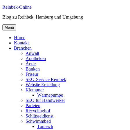
Zum
Reinbek-Online
Inhalt
Blog zu Reinbek, Hamburg und Umgebung
springen
Menü
Home
Kontakt
Branchen
Anwalt
Apotheken
Ärzte
Banken
Friseur
SEO-Service Reinbek
Website Erstellung
Klempner
Wärmepumpe
SEO für Handwerker
Parteien
Recyclinghof
Schlüsseldienst
Schwimmbad
Tonteich