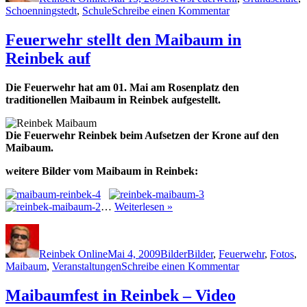
zu
Schoenningstedt
,
Schule
Schreibe einen Kommentar
Feuer
bei
Feuerwehr stellt den Maibaum in
Grundschule
Reinbek auf
Schoenningstedt
Die Feuerwehr hat am 01. Mai am Rosenplatz den
traditionellen Maibaum in Reinbek aufgestellt.
Die Feuerwehr Reinbek beim Aufsetzen der Krone auf den
Maibaum.
weitere Bilder vom Maibaum in Reinbek:
…
Weiterlesen »
Autor
Veröffentlicht
Kategorien
Schlagwörter
am
Reinbek Online
Mai 4, 2009
Bilder
Bilder
,
Feuerwehr
,
Fotos
,
zu
Maibaum
,
Veranstaltungen
Schreibe einen Kommentar
Feuerwehr
stellt
Maibaumfest in Reinbek – Video
den