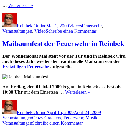
…
Weiterlesen »
Autor
Veröffentlicht
Kategorien
Schlagwörter
am
Reinbek Online
Mai 1, 2009
Videos
Feuerwehr
,
zu
Veranstaltungen
,
Video
Schreibe einen Kommentar
Maibaumfest
in
Maibaumfest der Feuerwehr in Reinbek
Reinbek
–
Der Wonnemonat Mai steht vor der Tür und in Reinbek wird
Video
auch dieses Jahr wieder der traditionelle Maibaum von der
Freiwilligen Feuerwehr
aufgestellt.
Am
Freitag, den 01. Mai 2009
beginnt in Reinbek das Fest
ab
10:30 Uhr
mit dem Einsetzen …
Weiterlesen »
Autor
Veröffentlicht
Kategorien
am
Reinbek Online
April 16, 2009
April 24, 2009
Schlagwörter
Veranstaltungen
Crazy Crackers
,
Feuerwehr
,
Musik
,
zu
Veranstaltungen
Schreibe einen Kommentar
Maibaumfest