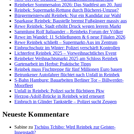
Reinbeker Sommersalon 2026: Das Stadtfest am 20. Juni
Reinbek: Supermarkt-Rettung durch Bücherei-Umzug?
Bürgermeisterwahl Reinbek: Nur ein Kandidat zur Wahl
Sparkasse Reinbek: Baustelle bremst Fußgänger massiv aus
Rewe Reinbek: Stadt erhöht Druck wegen leerem Markt
Sammlung Rolf Italiaander – Reinbeks Forum der Völker
Rewe im Wandel: 11 Schließungen & 6 neue Filialen 2026
Rewe Reinbek schließt – Supermarkt-Aus im Zentrum
Einbruchschutz im Winter: Polizei verschärft Kontrollen
Lichterfest Reinbek 2025 – Vorweihnachtliches Event
Reinbeker Weihnachtsmarkt 2025 am Schloss Reinbek
Gartenarbeit im Herbst: Praktische Tipps
Reinbek muss Fischtreppe für fünf Millionen Euro bauen
Betrunkener Autofahrer flüchtet nach Unfall in Reinbek
S-Bahn Hamburg: Bauarbeiten Berliner Tor – Billwerder-
Moorfleet
Unfall in Reinbek: Polizei sucht flüchtigen Pkw
Herzog-Adolf-Brücke in Reinbek wird erneuert
Einbruch in Glinder Tankstelle – Polizei sucht Zeugen
Neueste Kommentare
Sabine
zu
Tschüss Tchibo: Wird Reinbek zur Geister-
Innenstadt?