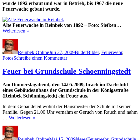
wurde 1892 erbaut und war in Betrieb, bis 1967 die neue
Feuerwache gebaut wurde.
Alte Feuerwache in Reinbek von 1892 – Foto: Siefken
…
Weiterlesen »
Autor
Veröffentlicht
Kategorien
Schlagwörter
am
Reinbek Online
Juli 27, 2009
Bilder
Bilder
,
Feuerwehr
,
zu
Fotos
Schreibe einen Kommentar
Die
alte
Feuer bei Grundschule Schoenningstedt
Feuerwache
in
Am Donnerstagabend, den 14.05.2009, brach im Dachstuhl
Reinbek
eines Gebäudeanbaus der Grundschule in der Königsstraße
(Reinbek Schönningstedt) ein Feuer aus.
In dem Gebäudeteil wohnt der Hausmeister der Schule mit seiner
Familie. Gegen 21.00 Uhr vernahm er Geruch von Rauch und nahm
…
Weiterlesen »
Autor
Veröffentlicht
Kategorien
Schlagwörter
am
Reinbek Online
Mai 15, 2009
News
Feuerwehr
,
Grundschule
,