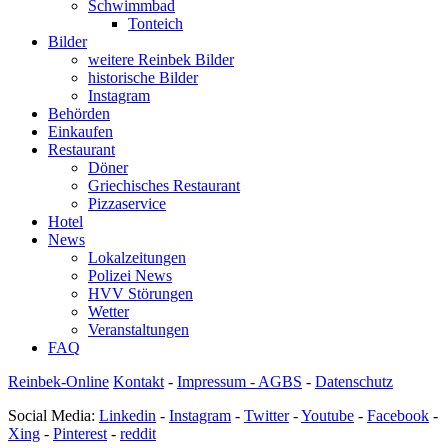
Schwimmbad
Tonteich
Bilder
weitere Reinbek Bilder
historische Bilder
Instagram
Behörden
Einkaufen
Restaurant
Döner
Griechisches Restaurant
Pizzaservice
Hotel
News
Lokalzeitungen
Polizei News
HVV Störungen
Wetter
Veranstaltungen
FAQ
Reinbek-Online
Kontakt
-
Impressum - AGBS
-
Datenschutz
Social Media:
Linkedin
-
Instagram
-
Twitter
-
Youtube
-
Facebook
-
Xing
-
Pinterest
-
reddit