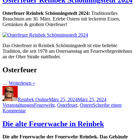
Osterfeuer Reinbek Schönningstedt 2024:
Traditionelles
Brauchtum am 30. März. Erlebe Ostern mit leckerem Essen,
Getränken & großem Osterfeuer!
Das Osterfeuer in Reinbek Schönningstedt ist eine beliebte
Tradition, die seit 1978 am Ostersamstag am Feuerwehrgerätehaus
an der Oher Straße stattfindet.
Osterfeuer
…
Weiterlesen »
Autor
Veröffentlicht
Kategorien
am
Reinbek Online
März 25, 2024
März 25, 2024
Schlagwörter
Veranstaltungen
Feuerwehr
,
Osterfeuer
,
Ostern
Schreibe einen
zu
Kommentar
Osterfeuer
Reinbek
Die alte Feuerwache in Reinbek
Schönningstedt
2024
Die alte Feuerwache der Feuerwehr Reinbek. Das Gebäude