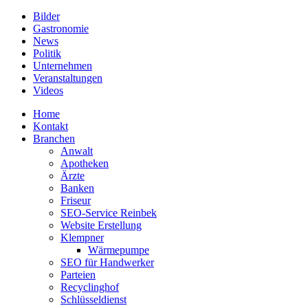
Bilder
Gastronomie
News
Politik
Unternehmen
Veranstaltungen
Videos
Home
Kontakt
Branchen
Anwalt
Apotheken
Ärzte
Banken
Friseur
SEO-Service Reinbek
Website Erstellung
Klempner
Wärmepumpe
SEO für Handwerker
Parteien
Recyclinghof
Schlüsseldienst