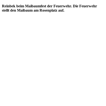
Maibaum
Reinbek beim Maibaumfest der Feuerwehr. Die Feuerwehr
in
stellt den Maibaum am Rosenplatz auf.
Reinbek
auf