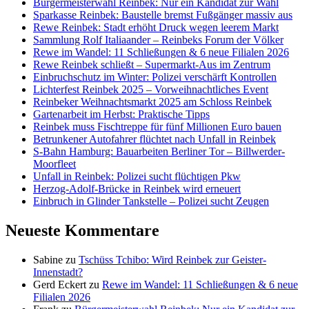
Bürgermeisterwahl Reinbek: Nur ein Kandidat zur Wahl
Sparkasse Reinbek: Baustelle bremst Fußgänger massiv aus
Rewe Reinbek: Stadt erhöht Druck wegen leerem Markt
Sammlung Rolf Italiaander – Reinbeks Forum der Völker
Rewe im Wandel: 11 Schließungen & 6 neue Filialen 2026
Rewe Reinbek schließt – Supermarkt-Aus im Zentrum
Einbruchschutz im Winter: Polizei verschärft Kontrollen
Lichterfest Reinbek 2025 – Vorweihnachtliches Event
Reinbeker Weihnachtsmarkt 2025 am Schloss Reinbek
Gartenarbeit im Herbst: Praktische Tipps
Reinbek muss Fischtreppe für fünf Millionen Euro bauen
Betrunkener Autofahrer flüchtet nach Unfall in Reinbek
S-Bahn Hamburg: Bauarbeiten Berliner Tor – Billwerder-
Moorfleet
Unfall in Reinbek: Polizei sucht flüchtigen Pkw
Herzog-Adolf-Brücke in Reinbek wird erneuert
Einbruch in Glinder Tankstelle – Polizei sucht Zeugen
Neueste Kommentare
Sabine
zu
Tschüss Tchibo: Wird Reinbek zur Geister-
Innenstadt?
Gerd Eckert
zu
Rewe im Wandel: 11 Schließungen & 6 neue
Filialen 2026