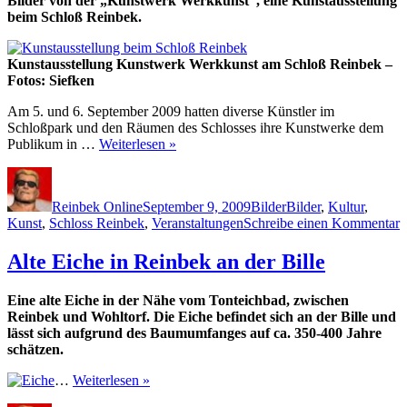
Bilder von der „Kunstwerk Werkkunst“, eine Kunstausstellung
Tremors
beim Schloß Reinbek.
Kunstausstellung Kunstwerk Werkkunst am Schloß Reinbek –
Fotos: Siefken
Am 5. und 6. September 2009 hatten diverse Künstler im
Schloßpark und den Räumen des Schlosses ihre Kunstwerke dem
Publikum in …
Weiterlesen »
Autor
Veröffentlicht
Kategorien
Schlagwörter
am
Reinbek Online
September 9, 2009
Bilder
Bilder
,
Kultur
,
z
Kunst
,
Schloss Reinbek
,
Veranstaltungen
Schreibe einen Kommentar
B
K
Alte Eiche in Reinbek an der Bille
K
W
Eine alte Eiche in der Nähe vom Tonteichbad, zwischen
Reinbek und Wohltorf. Die Eiche befindet sich an der Bille und
lässt sich aufgrund des Baumumfanges auf ca. 350-400 Jahre
schätzen.
…
Weiterlesen »