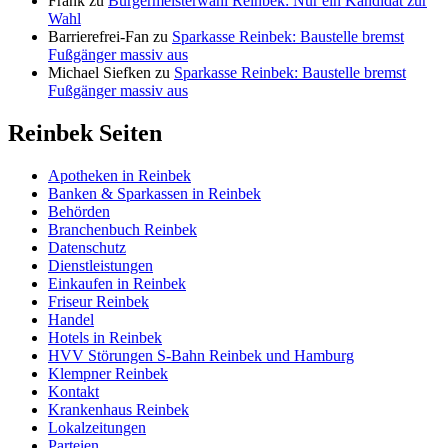
Frank
zu
Bürgermeisterwahl Reinbek: Nur ein Kandidat zur
Wahl
Barrierefrei-Fan
zu
Sparkasse Reinbek: Baustelle bremst
Fußgänger massiv aus
Michael Siefken
zu
Sparkasse Reinbek: Baustelle bremst
Fußgänger massiv aus
Reinbek Seiten
Apotheken in Reinbek
Banken & Sparkassen in Reinbek
Behörden
Branchenbuch Reinbek
Datenschutz
Dienstleistungen
Einkaufen in Reinbek
Friseur Reinbek
Handel
Hotels in Reinbek
HVV Störungen S-Bahn Reinbek und Hamburg
Klempner Reinbek
Kontakt
Krankenhaus Reinbek
Lokalzeitungen
Parteien