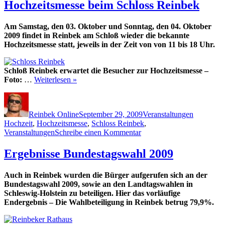
Hochzeitsmesse beim Schloss Reinbek
Am Samstag, den 03. Oktober und Sonntag, den 04. Oktober
2009 findet in Reinbek am Schloß wieder die bekannte
Hochzeitsmesse statt, jeweils in der Zeit von von 11 bis 18 Uhr.
Schloß Reinbek erwartet die Besucher zur Hochzeitsmesse –
Foto:
…
Weiterlesen »
Autor
Veröffentlicht
Kategorien
Schlagwör
am
Reinbek Online
September 29, 2009
Veranstaltungen
Hochzeit
,
Hochzeitsmesse
,
Schloss Reinbek
,
zu
Veranstaltungen
Schreibe einen Kommentar
Hochzeitsmesse
beim
Ergebnisse Bundestagswahl 2009
Schloss
Reinbek
Auch in Reinbek wurden die Bürger aufgerufen sich an der
Bundestagswahl 2009, sowie an den Landtagswahlen in
Schleswig-Holstein zu beteiligen. Hier das vorläufige
Endergebnis – Die Wahlbeteiligung in Reinbek betrug 79,9%.