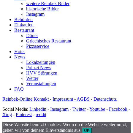
weitere Reinbek Bilder
historische Bilder
Instagram
Behörden
Einkaufen
Restaurant
Döner
Griechisches Restaurant
Pizzaservice
Hotel
News
Lokalzeitungen
Polizei News
HVV Störungen
Wetter
Veranstaltungen
FAQ
Reinbek-Online
Kontakt
-
Impressum - AGBS
-
Datenschutz
Social Media:
Linkedin
-
Instagram
-
Twitter
-
Youtube
-
Facebook
-
Xing
-
Pinterest
-
reddit
Diese Website benutzt Cookies. Wenn du die Website weiter nutzt,
gehen wir von deinem Einverständnis aus.
OK