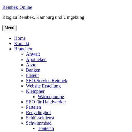
Zum
Reinbek-Online
Inhalt
Blog zu Reinbek, Hamburg und Umgebung
springen
Menü
Home
Kontakt
Branchen
Anwalt
Apotheken
Ärzte
Banken
Friseur
SEO-Service Reinbek
Website Erstellung
Klempner
Wärmepumpe
SEO für Handwerker
Parteien
Recyclinghof
Schlüsseldienst
Schwimmbad
Tonteich