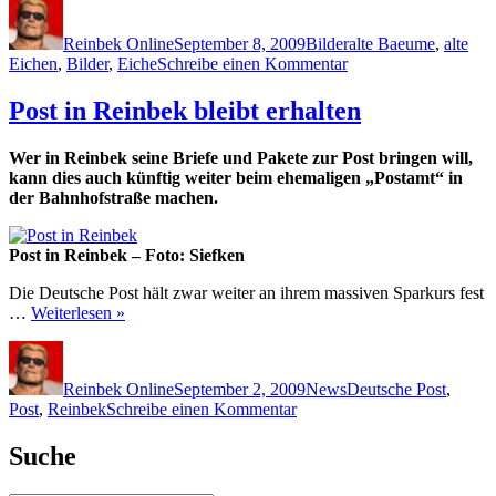
Autor
Veröffentlicht
Kategorien
Schlagwörter
am
Reinbek Online
September 8, 2009
Bilder
alte Baeume
,
alte
zu
Eichen
,
Bilder
,
Eiche
Schreibe einen Kommentar
Alte
Eiche
Post in Reinbek bleibt erhalten
in
Reinbek
Wer in Reinbek seine Briefe und Pakete zur Post bringen will,
an
kann dies auch künftig weiter beim ehemaligen „Postamt“ in
der
der Bahnhofstraße machen.
Bille
Post in Reinbek – Foto: Siefken
Die Deutsche Post hält zwar weiter an ihrem massiven Sparkurs fest
…
Weiterlesen »
Autor
Veröffentlicht
Kategorien
Schlagwörter
am
Reinbek Online
September 2, 2009
News
Deutsche Post
,
zu
Post
,
Reinbek
Schreibe einen Kommentar
Post
in
Suche
Reinbek
bleibt