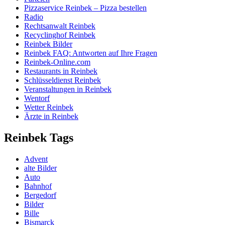
Pizzaservice Reinbek – Pizza bestellen
Radio
Rechtsanwalt Reinbek
Recyclinghof Reinbek
Reinbek Bilder
Reinbek FAQ: Antworten auf Ihre Fragen
Reinbek-Online.com
Restaurants in Reinbek
Schlüsseldienst Reinbek
Veranstaltungen in Reinbek
Wentorf
Wetter Reinbek
Ärzte in Reinbek
Reinbek Tags
Advent
alte Bilder
Auto
Bahnhof
Bergedorf
Bilder
Bille
Bismarck