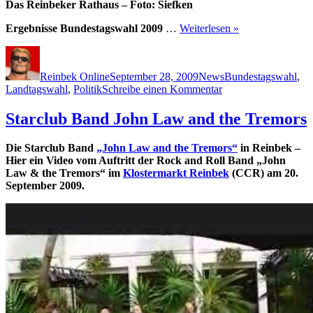
Das Reinbeker Rathaus – Foto: Siefken
Ergebnisse Bundestagswahl 2009
…
Weiterlesen »
Autor
Veröffentlicht
Kategorien
Schlagwörter
am
Reinbek Online
September 28, 2009
News
Bundestagswahl
,
zu
Landtagswahl
,
Politik
Schreibe einen Kommentar
Ergebnisse
Bundestagswahl
Starclub Band John Law and the Tremors
2009
Die Starclub Band
„John Law and the Tremors“
in Reinbek –
Hier ein Video vom Auftritt der Rock and Roll Band „John
Law & the Tremors“ im
Klostermarkt Reinbek
(CCR) am 20.
September 2009.