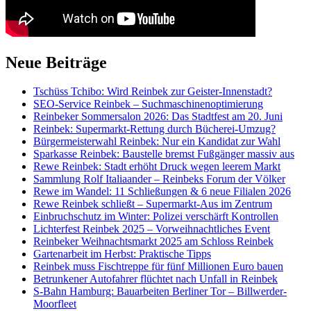
Neue Beiträge
Tschüss Tchibo: Wird Reinbek zur Geister-Innenstadt?
SEO-Service Reinbek – Suchmaschinenoptimierung
Reinbeker Sommersalon 2026: Das Stadtfest am 20. Juni
Reinbek: Supermarkt-Rettung durch Bücherei-Umzug?
Bürgermeisterwahl Reinbek: Nur ein Kandidat zur Wahl
Sparkasse Reinbek: Baustelle bremst Fußgänger massiv aus
Rewe Reinbek: Stadt erhöht Druck wegen leerem Markt
Sammlung Rolf Italiaander – Reinbeks Forum der Völker
Rewe im Wandel: 11 Schließungen & 6 neue Filialen 2026
Rewe Reinbek schließt – Supermarkt-Aus im Zentrum
Einbruchschutz im Winter: Polizei verschärft Kontrollen
Lichterfest Reinbek 2025 – Vorweihnachtliches Event
Reinbeker Weihnachtsmarkt 2025 am Schloss Reinbek
Gartenarbeit im Herbst: Praktische Tipps
Reinbek muss Fischtreppe für fünf Millionen Euro bauen
Betrunkener Autofahrer flüchtet nach Unfall in Reinbek
S-Bahn Hamburg: Bauarbeiten Berliner Tor – Billwerder-
Moorfleet