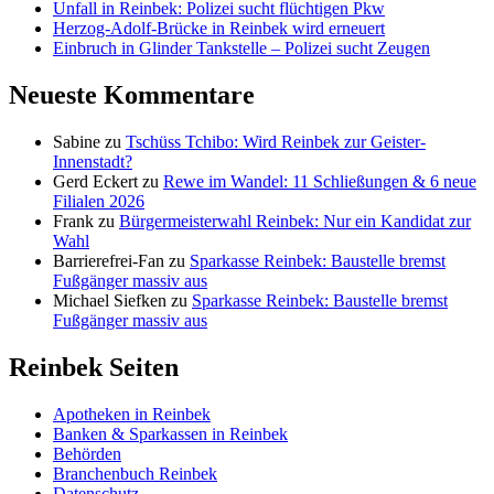
Unfall in Reinbek: Polizei sucht flüchtigen Pkw
Herzog-Adolf-Brücke in Reinbek wird erneuert
Einbruch in Glinder Tankstelle – Polizei sucht Zeugen
Neueste Kommentare
Sabine
zu
Tschüss Tchibo: Wird Reinbek zur Geister-
Innenstadt?
Gerd Eckert
zu
Rewe im Wandel: 11 Schließungen & 6 neue
Filialen 2026
Frank
zu
Bürgermeisterwahl Reinbek: Nur ein Kandidat zur
Wahl
Barrierefrei-Fan
zu
Sparkasse Reinbek: Baustelle bremst
Fußgänger massiv aus
Michael Siefken
zu
Sparkasse Reinbek: Baustelle bremst
Fußgänger massiv aus
Reinbek Seiten
Apotheken in Reinbek
Banken & Sparkassen in Reinbek
Behörden
Branchenbuch Reinbek
Datenschutz