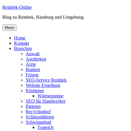
Zum
Reinbek-Online
Inhalt
Blog zu Reinbek, Hamburg und Umgebung
springen
Menü
Home
Kontakt
Branchen
Anwalt
Apotheken
Ärzte
Banken
Friseur
SEO-Service Reinbek
Website Erstellung
Klempner
Wärmepumpe
SEO für Handwerker
Parteien
Recyclinghof
Schlüsseldienst
Schwimmbad
Tonteich