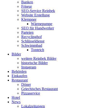
Banken
Friseur
SEO-Service Reinbek
Website Erstellung
Klempner
Wärmepumpe
SEO für Handwerker
Parteien
Recyclinghof
Schlüsseldienst
Schwimmbad
Tonteich
Bilder
weitere Reinbek Bilder
historische Bilder
Instagram
Behörden
Einkaufen
Restaurant
Döner
Griechisches Restaurant
Pizzaservice
Hotel
News
Lokalzeitungen