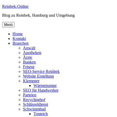
Zum
Reinbek-Online
Inhalt
Blog zu Reinbek, Hamburg und Umgebung
springen
Menü
Home
Kontakt
Branchen
Anwalt
Apotheken
Ärzte
Banken
Friseur
SEO-Service Reinbek
Website Erstellung
Klempner
Wärmepumpe
SEO für Handwerker
Parteien
Recyclinghof
Schlüsseldienst
Schwimmbad
Tonteich