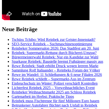
Neue Beiträge
Tschüss Tchibo: Wird Reinbek zur Geister-Innenstadt?
SEO-Service Reinbek – Suchmaschinenoptimierung
Reinbeker Sommersalon 2026: Das Stadtfest am 20. Juni
Reinbek: Supermarkt-Rettung durch Bücherei-Umzug?
Bürgermeisterwahl Reinbek: Nur ein Kandidat zur Wahl
Sparkasse Reinbek: Baustelle bremst Fußgänger massiv aus
Rewe Reinbek: Stadt erhöht Druck wegen leerem Markt
Sammlung Rolf Italiaander – Reinbeks Forum der Völker
Rewe im Wandel: 11 Schließungen & 6 neue Filialen 2026
Rewe Reinbek schließt – Supermarkt-Aus im Zentrum
Einbruchschutz im Winter: Polizei verschärft Kontrollen
Lichterfest Reinbek 2025 – Vorweihnachtliches Event
Reinbeker Weihnachtsmarkt 2025 am Schloss Reinbek
Gartenarbeit im Herbst: Praktische Tipps
Reinbek muss Fischtreppe für fünf Millionen Euro bauen
Betrunkener Autofahrer flüchtet nach Unfall in Reinbek