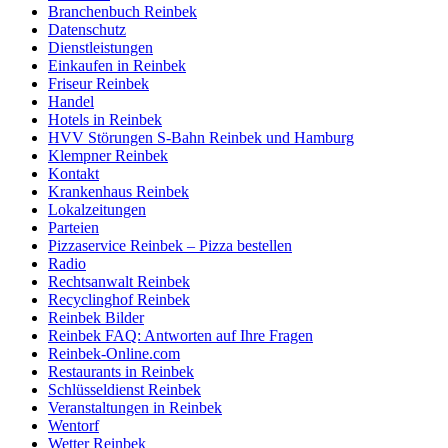
Branchenbuch Reinbek
Datenschutz
Dienstleistungen
Einkaufen in Reinbek
Friseur Reinbek
Handel
Hotels in Reinbek
HVV Störungen S-Bahn Reinbek und Hamburg
Klempner Reinbek
Kontakt
Krankenhaus Reinbek
Lokalzeitungen
Parteien
Pizzaservice Reinbek – Pizza bestellen
Radio
Rechtsanwalt Reinbek
Recyclinghof Reinbek
Reinbek Bilder
Reinbek FAQ: Antworten auf Ihre Fragen
Reinbek-Online.com
Restaurants in Reinbek
Schlüsseldienst Reinbek
Veranstaltungen in Reinbek
Wentorf
Wetter Reinbek