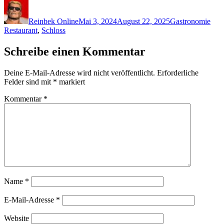
Autor
Veröffentlicht
Kategorien
Schl
am
Reinbek Online
Mai 3, 2024
August 22, 2025
Gastronomie
Restaurant
,
Schloss
Schreibe einen Kommentar
Deine E-Mail-Adresse wird nicht veröffentlicht.
Erforderliche
Felder sind mit
*
markiert
Kommentar
*
Name
*
E-Mail-Adresse
*
Website