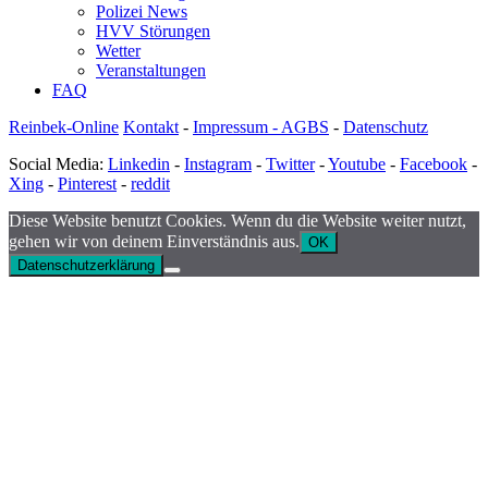
Polizei News
HVV Störungen
Wetter
Veranstaltungen
FAQ
Reinbek-Online
Kontakt
-
Impressum - AGBS
-
Datenschutz
Social Media:
Linkedin
-
Instagram
-
Twitter
-
Youtube
-
Facebook
-
Xing
-
Pinterest
-
reddit
Diese Website benutzt Cookies. Wenn du die Website weiter nutzt,
gehen wir von deinem Einverständnis aus.
OK
Datenschutzerklärung