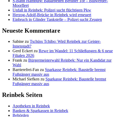
S-Bahn Hamburg: Bauarbeiten Berliner Tor – Billwerder-
Moorfleet
Unfall in Reinbek: Polizei sucht flüchtigen Pkw
Herzog-Adolf-Brücke in Reinbek wird erneuert
Einbruch in Glinder Tankstelle – Polizei sucht Zeugen
Neueste Kommentare
Sabine
zu
Tschüss Tchibo: Wird Reinbek zur Geister-
Innenstadt?
Gerd Eckert
zu
Rewe im Wandel: 11 Schließungen & 6 neue
Filialen 2026
Frank
zu
Bürgermeisterwahl Reinbek: Nur ein Kandidat zur
Wahl
Barrierefrei-Fan
zu
Sparkasse Reinbek: Baustelle bremst
Fußgänger massiv aus
Michael Siefken
zu
Sparkasse Reinbek: Baustelle bremst
Fußgänger massiv aus
Reinbek Seiten
Apotheken in Reinbek
Banken & Sparkassen in Reinbek
Behörden