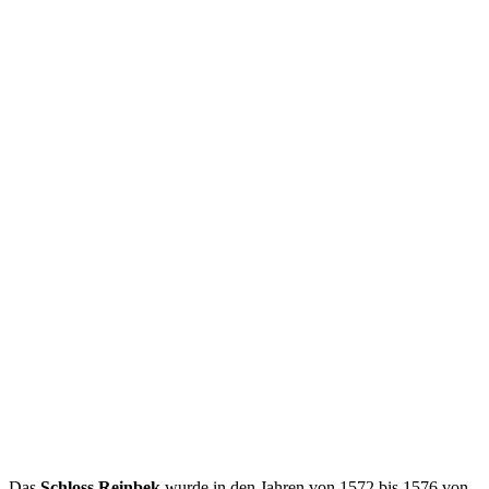
Das
Schloss Reinbek
wurde in den Jahren von 1572 bis 1576 von