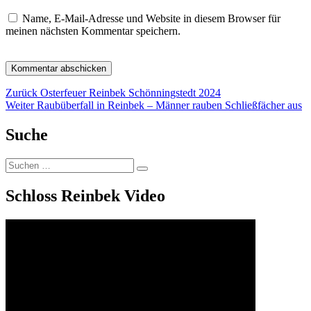
Name, E-Mail-Adresse und Website in diesem Browser für
meinen nächsten Kommentar speichern.
Beitragsnavigation
Vorheriger
Zurück
Osterfeuer Reinbek Schönningstedt 2024
Nächster
Beitrag:
Weiter
Raubüberfall in Reinbek – Männer rauben Schließfächer aus
Beitrag:
Suche
Suchen
Suchen
nach:
Schloss Reinbek Video