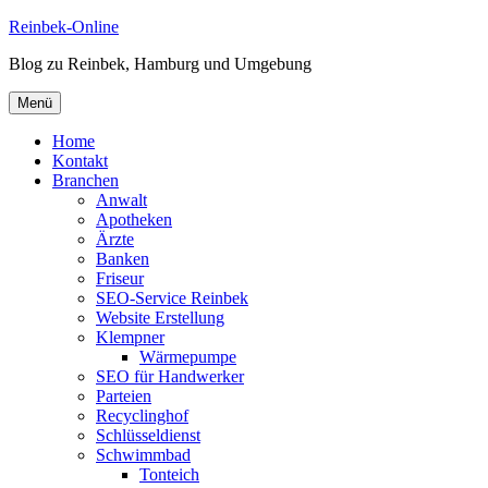
Zum
Reinbek-Online
Inhalt
Blog zu Reinbek, Hamburg und Umgebung
springen
Menü
Home
Kontakt
Branchen
Anwalt
Apotheken
Ärzte
Banken
Friseur
SEO-Service Reinbek
Website Erstellung
Klempner
Wärmepumpe
SEO für Handwerker
Parteien
Recyclinghof
Schlüsseldienst
Schwimmbad
Tonteich