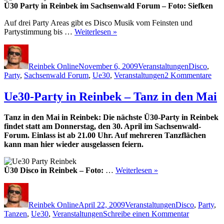
Ü30 Party in Reinbek im Sachsenwald Forum – Foto: Siefken
Auf drei Party Areas gibt es Disco Musik vom Feinsten und
Partystimmung bis …
Weiterlesen »
Autor
Veröffentlicht
Kategorien
Schlagwört
am
Reinbek Online
November 6, 2009
Veranstaltungen
Disco
,
zu
Party
,
Sachsenwald Forum
,
Ue30
,
Veranstaltungen
2 Kommentare
Ue
Par
Ue30-Party in Reinbek – Tanz in den Mai
Rei
im
Tanz in den Mai in Reinbek: Die nächste Ü30-Party in Reinbek
Sac
findet statt am Donnerstag, den 30. April im Sachsenwald-
For
Forum. Einlass ist ab 21.00 Uhr. Auf mehreren Tanzflächen
kann man hier wieder ausgelassen feiern.
Ü30 Disco in Reinbek – Foto:
…
Weiterlesen »
Autor
Veröffentlicht
Kategorien
Schlagwörter
am
Reinbek Online
April 22, 2009
Veranstaltungen
Disco
,
Party
,
zu
Tanzen
,
Ue30
,
Veranstaltungen
Schreibe einen Kommentar
Ue30-