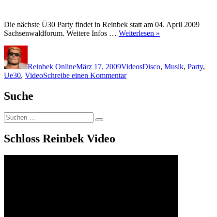
Die nächste Ü30 Party findet in Reinbek statt am 04. April 2009
Sachsenwaldforum. Weitere Infos …
Weiterlesen »
Autor
Veröffentlicht
Kategorien
Schlagwörter
am
Reinbek Online
März 17, 2009
Videos
Disco
,
Musik
,
Party
,
zu
Ue30
,
Video
Schreibe einen Kommentar
Ue30
Party
Suche
in
Reinbek
Suchen
Suchen
nach:
Schloss Reinbek Video