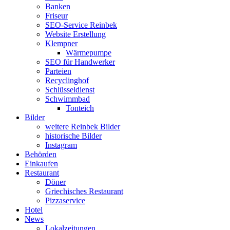
Banken
Friseur
SEO-Service Reinbek
Website Erstellung
Klempner
Wärmepumpe
SEO für Handwerker
Parteien
Recyclinghof
Schlüsseldienst
Schwimmbad
Tonteich
Bilder
weitere Reinbek Bilder
historische Bilder
Instagram
Behörden
Einkaufen
Restaurant
Döner
Griechisches Restaurant
Pizzaservice
Hotel
News
Lokalzeitungen