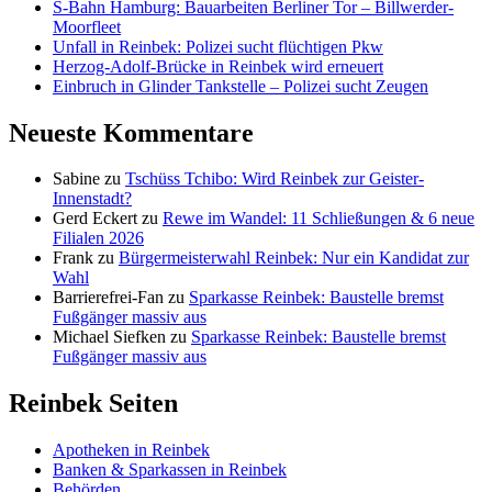
S-Bahn Hamburg: Bauarbeiten Berliner Tor – Billwerder-
Moorfleet
Unfall in Reinbek: Polizei sucht flüchtigen Pkw
Herzog-Adolf-Brücke in Reinbek wird erneuert
Einbruch in Glinder Tankstelle – Polizei sucht Zeugen
Neueste Kommentare
Sabine
zu
Tschüss Tchibo: Wird Reinbek zur Geister-
Innenstadt?
Gerd Eckert
zu
Rewe im Wandel: 11 Schließungen & 6 neue
Filialen 2026
Frank
zu
Bürgermeisterwahl Reinbek: Nur ein Kandidat zur
Wahl
Barrierefrei-Fan
zu
Sparkasse Reinbek: Baustelle bremst
Fußgänger massiv aus
Michael Siefken
zu
Sparkasse Reinbek: Baustelle bremst
Fußgänger massiv aus
Reinbek Seiten
Apotheken in Reinbek
Banken & Sparkassen in Reinbek
Behörden