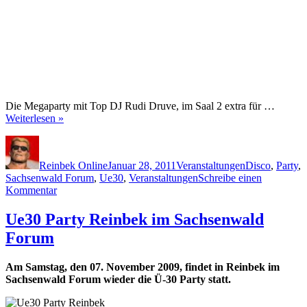
Die Megaparty mit Top DJ Rudi Druve, im Saal 2 extra für …
Weiterlesen »
Autor
Veröffentlicht
Kategorien
Schlagwörter
am
Reinbek Online
Januar 28, 2011
Veranstaltungen
Disco
,
Party
,
Sachsenwald Forum
,
Ue30
,
Veranstaltungen
Schreibe einen
zu
Kommentar
Ue30
Party
Ue30 Party Reinbek im Sachsenwald
Reinbek
Forum
im
Januar
2011
Am Samstag, den 07. November 2009, findet in Reinbek im
Sachsenwald Forum wieder die Ü-30 Party statt.