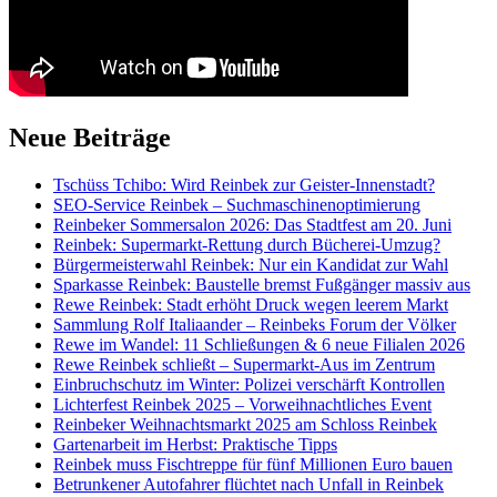
Neue Beiträge
Tschüss Tchibo: Wird Reinbek zur Geister-Innenstadt?
SEO-Service Reinbek – Suchmaschinenoptimierung
Reinbeker Sommersalon 2026: Das Stadtfest am 20. Juni
Reinbek: Supermarkt-Rettung durch Bücherei-Umzug?
Bürgermeisterwahl Reinbek: Nur ein Kandidat zur Wahl
Sparkasse Reinbek: Baustelle bremst Fußgänger massiv aus
Rewe Reinbek: Stadt erhöht Druck wegen leerem Markt
Sammlung Rolf Italiaander – Reinbeks Forum der Völker
Rewe im Wandel: 11 Schließungen & 6 neue Filialen 2026
Rewe Reinbek schließt – Supermarkt-Aus im Zentrum
Einbruchschutz im Winter: Polizei verschärft Kontrollen
Lichterfest Reinbek 2025 – Vorweihnachtliches Event
Reinbeker Weihnachtsmarkt 2025 am Schloss Reinbek
Gartenarbeit im Herbst: Praktische Tipps
Reinbek muss Fischtreppe für fünf Millionen Euro bauen
Betrunkener Autofahrer flüchtet nach Unfall in Reinbek