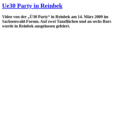
Party
Ue30 Party in Reinbek
in
Reinbek
Video von der „Ü30 Party“ in Reinbek am 14. März 2009 im
–
Sachsenwald-Forum. Auf zwei Tanzflächen und an sechs Bars
Tanz
wurde in Reinbek ausgelassen gefeiert.
in
den
Mai