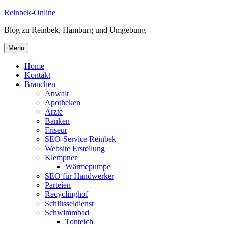
Zum
Reinbek-Online
Inhalt
Blog zu Reinbek, Hamburg und Umgebung
springen
Menü
Home
Kontakt
Branchen
Anwalt
Apotheken
Ärzte
Banken
Friseur
SEO-Service Reinbek
Website Erstellung
Klempner
Wärmepumpe
SEO für Handwerker
Parteien
Recyclinghof
Schlüsseldienst
Schwimmbad
Tonteich