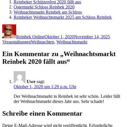
Reinbeker Schützenfest 2020 fällt aus
Ostermarkt Schloss Reinbek 2020
Weihnachtsmarkt Reinbek am Schloss
Reinbeker Weihnachtsmarkt 2025 am Schloss Reinbek
Autor
Veröffentlicht
Kategori
am
Reinbek Online
Oktober 1, 2020
November 14, 2025
Schlagwörter
Veranstaltungen
Weihnachten
,
Weihnachtsmarkt
Ein Kommentar zu „Weihnachtsmarkt
Reinbek 2020 fällt aus“
Uwe
sagt:
Oktober 1, 2020 um 1:29 p.m. Uhr
Der Weihnachtsmarkt in Reinbek ist sehr schön. Leider fällt
der Weihnachtsmarkt dieses Jahr aus. Sehr schade!
Schreibe einen Kommentar
Deine E-Mail-Adresse wird nicht veröffentlicht.
Erforderliche