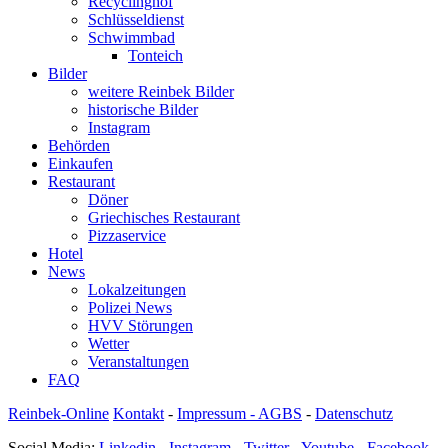
Recyclinghof
Schlüsseldienst
Schwimmbad
Tonteich
Bilder
weitere Reinbek Bilder
historische Bilder
Instagram
Behörden
Einkaufen
Restaurant
Döner
Griechisches Restaurant
Pizzaservice
Hotel
News
Lokalzeitungen
Polizei News
HVV Störungen
Wetter
Veranstaltungen
FAQ
Reinbek-Online
Kontakt
-
Impressum - AGBS
-
Datenschutz
Social Media:
Linkedin
-
Instagram
-
Twitter
-
Youtube
-
Facebook
-