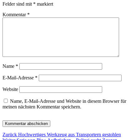
Felder sind mit
*
markiert
Kommentar
*
Name
*
E-Mail-Adresse
*
Website
Name, E-Mail-Adresse und Website in diesem Browser für
meinen nächsten Kommentar speichern.
Beitragsnavigation
Vorheriger
Zurück
Hochwertiges Werkzeug aus Transportern gestohlen
Nächster
Beitrag: