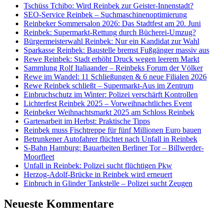
Tschüss Tchibo: Wird Reinbek zur Geister-Innenstadt?
SEO-Service Reinbek – Suchmaschinenoptimierung
Reinbeker Sommersalon 2026: Das Stadtfest am 20. Juni
Reinbek: Supermarkt-Rettung durch Bücherei-Umzug?
Bürgermeisterwahl Reinbek: Nur ein Kandidat zur Wahl
Sparkasse Reinbek: Baustelle bremst Fußgänger massiv aus
Rewe Reinbek: Stadt erhöht Druck wegen leerem Markt
Sammlung Rolf Italiaander – Reinbeks Forum der Völker
Rewe im Wandel: 11 Schließungen & 6 neue Filialen 2026
Rewe Reinbek schließt – Supermarkt-Aus im Zentrum
Einbruchschutz im Winter: Polizei verschärft Kontrollen
Lichterfest Reinbek 2025 – Vorweihnachtliches Event
Reinbeker Weihnachtsmarkt 2025 am Schloss Reinbek
Gartenarbeit im Herbst: Praktische Tipps
Reinbek muss Fischtreppe für fünf Millionen Euro bauen
Betrunkener Autofahrer flüchtet nach Unfall in Reinbek
S-Bahn Hamburg: Bauarbeiten Berliner Tor – Billwerder-
Moorfleet
Unfall in Reinbek: Polizei sucht flüchtigen Pkw
Herzog-Adolf-Brücke in Reinbek wird erneuert
Einbruch in Glinder Tankstelle – Polizei sucht Zeugen
Neueste Kommentare