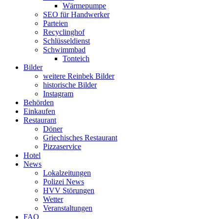
Wärmepumpe
SEO für Handwerker
Parteien
Recyclinghof
Schlüsseldienst
Schwimmbad
Tonteich
Bilder
weitere Reinbek Bilder
historische Bilder
Instagram
Behörden
Einkaufen
Restaurant
Döner
Griechisches Restaurant
Pizzaservice
Hotel
News
Lokalzeitungen
Polizei News
HVV Störungen
Wetter
Veranstaltungen
FAQ