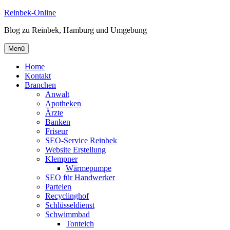
Zum
Reinbek-Online
Inhalt
Blog zu Reinbek, Hamburg und Umgebung
springen
Menü
Home
Kontakt
Branchen
Anwalt
Apotheken
Ärzte
Banken
Friseur
SEO-Service Reinbek
Website Erstellung
Klempner
Wärmepumpe
SEO für Handwerker
Parteien
Recyclinghof
Schlüsseldienst
Schwimmbad
Tonteich