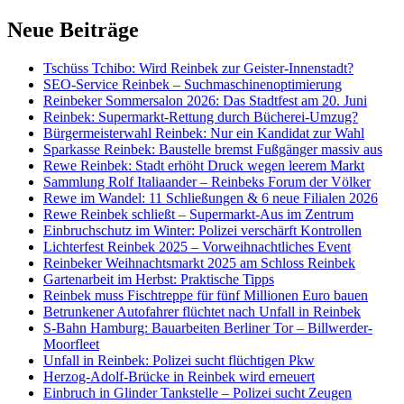
Neue Beiträge
Tschüss Tchibo: Wird Reinbek zur Geister-Innenstadt?
SEO-Service Reinbek – Suchmaschinenoptimierung
Reinbeker Sommersalon 2026: Das Stadtfest am 20. Juni
Reinbek: Supermarkt-Rettung durch Bücherei-Umzug?
Bürgermeisterwahl Reinbek: Nur ein Kandidat zur Wahl
Sparkasse Reinbek: Baustelle bremst Fußgänger massiv aus
Rewe Reinbek: Stadt erhöht Druck wegen leerem Markt
Sammlung Rolf Italiaander – Reinbeks Forum der Völker
Rewe im Wandel: 11 Schließungen & 6 neue Filialen 2026
Rewe Reinbek schließt – Supermarkt-Aus im Zentrum
Einbruchschutz im Winter: Polizei verschärft Kontrollen
Lichterfest Reinbek 2025 – Vorweihnachtliches Event
Reinbeker Weihnachtsmarkt 2025 am Schloss Reinbek
Gartenarbeit im Herbst: Praktische Tipps
Reinbek muss Fischtreppe für fünf Millionen Euro bauen
Betrunkener Autofahrer flüchtet nach Unfall in Reinbek
S-Bahn Hamburg: Bauarbeiten Berliner Tor – Billwerder-
Moorfleet
Unfall in Reinbek: Polizei sucht flüchtigen Pkw
Herzog-Adolf-Brücke in Reinbek wird erneuert
Einbruch in Glinder Tankstelle – Polizei sucht Zeugen