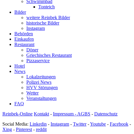
Schwimmbad
Tonteich
Bilder
weitere Reinbek Bilder
historische Bilder
Instagram
Behörden
Einkaufen
Restaurant
Döner
Griechisches Restaurant
Pizzaservice
Hotel
News
Lokalzeitungen
Polizei News
HVV Störungen
Wetter
Veranstaltungen
FAQ
Reinbek-Online
Kontakt
-
Impressum - AGBS
-
Datenschutz
Social Media:
Linkedin
-
Instagram
-
Twitter
-
Youtube
-
Facebook
-
Xing
-
Pinterest
-
reddit