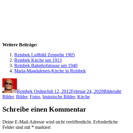
Weitere Beiträge:
Reinbek Luftbild Zeppelin 1905
Reinbek Kirche um 1913
Reinbek Bahnhofstrasse um 1940
Maria-Magdalenen-Kirche in Reinbek
Autor
Veröffentlicht
Kategorien
Schlagwö
am
Reinbek Online
Juli 12, 2012
Februar 24, 2020
Bilder
alte
Bilder
,
Bilder
,
Fotos
,
historische Bilder
,
Kirche
Schreibe einen Kommentar
Deine E-Mail-Adresse wird nicht veröffentlicht.
Erforderliche
Felder sind mit
*
markiert