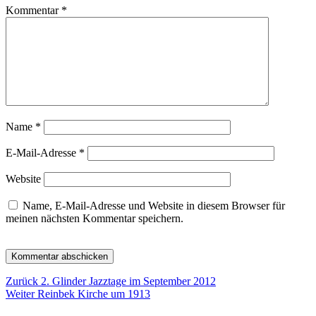
Kommentar
*
Name
*
E-Mail-Adresse
*
Website
Name, E-Mail-Adresse und Website in diesem Browser für
meinen nächsten Kommentar speichern.
Beitragsnavigation
Vorheriger
Zurück
2. Glinder Jazztage im September 2012
Nächster
Beitrag:
Weiter
Reinbek Kirche um 1913
Beitrag: