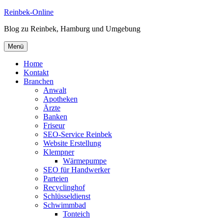
Zum
Reinbek-Online
Inhalt
Blog zu Reinbek, Hamburg und Umgebung
springen
Menü
Home
Kontakt
Branchen
Anwalt
Apotheken
Ärzte
Banken
Friseur
SEO-Service Reinbek
Website Erstellung
Klempner
Wärmepumpe
SEO für Handwerker
Parteien
Recyclinghof
Schlüsseldienst
Schwimmbad
Tonteich