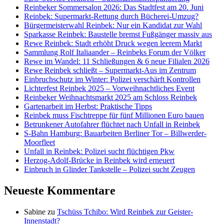
Reinbeker Sommersalon 2026: Das Stadtfest am 20. Juni
Reinbek: Supermarkt-Rettung durch Bücherei-Umzug?
Bürgermeisterwahl Reinbek: Nur ein Kandidat zur Wahl
Sparkasse Reinbek: Baustelle bremst Fußgänger massiv aus
Rewe Reinbek: Stadt erhöht Druck wegen leerem Markt
Sammlung Rolf Italiaander – Reinbeks Forum der Völker
Rewe im Wandel: 11 Schließungen & 6 neue Filialen 2026
Rewe Reinbek schließt – Supermarkt-Aus im Zentrum
Einbruchschutz im Winter: Polizei verschärft Kontrollen
Lichterfest Reinbek 2025 – Vorweihnachtliches Event
Reinbeker Weihnachtsmarkt 2025 am Schloss Reinbek
Gartenarbeit im Herbst: Praktische Tipps
Reinbek muss Fischtreppe für fünf Millionen Euro bauen
Betrunkener Autofahrer flüchtet nach Unfall in Reinbek
S-Bahn Hamburg: Bauarbeiten Berliner Tor – Billwerder-
Moorfleet
Unfall in Reinbek: Polizei sucht flüchtigen Pkw
Herzog-Adolf-Brücke in Reinbek wird erneuert
Einbruch in Glinder Tankstelle – Polizei sucht Zeugen
Neueste Kommentare
Sabine
zu
Tschüss Tchibo: Wird Reinbek zur Geister-
Innenstadt?