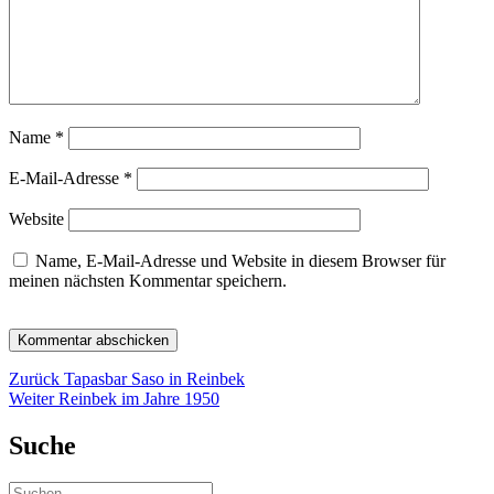
Name
*
E-Mail-Adresse
*
Website
Name, E-Mail-Adresse und Website in diesem Browser für
meinen nächsten Kommentar speichern.
Beitragsnavigation
Vorheriger
Zurück
Tapasbar Saso in Reinbek
Nächster
Beitrag:
Weiter
Reinbek im Jahre 1950
Beitrag:
Suche
Suchen