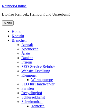
Zum
Reinbek-Online
Inhalt
Blog zu Reinbek, Hamburg und Umgebung
springen
Menü
Home
Kontakt
Branchen
Anwalt
Apotheken
Ärzte
Banken
Friseur
SEO-Service Reinbek
Website Erstellung
Klempner
Wärmepumpe
SEO für Handwerker
Parteien
Recyclinghof
Schlüsseldienst
Schwimmbad
Tonteich