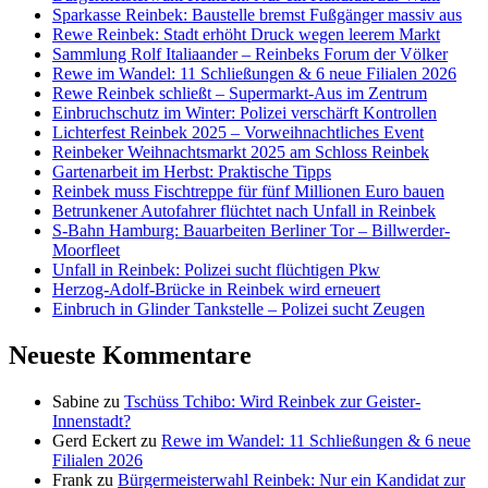
Sparkasse Reinbek: Baustelle bremst Fußgänger massiv aus
Rewe Reinbek: Stadt erhöht Druck wegen leerem Markt
Sammlung Rolf Italiaander – Reinbeks Forum der Völker
Rewe im Wandel: 11 Schließungen & 6 neue Filialen 2026
Rewe Reinbek schließt – Supermarkt-Aus im Zentrum
Einbruchschutz im Winter: Polizei verschärft Kontrollen
Lichterfest Reinbek 2025 – Vorweihnachtliches Event
Reinbeker Weihnachtsmarkt 2025 am Schloss Reinbek
Gartenarbeit im Herbst: Praktische Tipps
Reinbek muss Fischtreppe für fünf Millionen Euro bauen
Betrunkener Autofahrer flüchtet nach Unfall in Reinbek
S-Bahn Hamburg: Bauarbeiten Berliner Tor – Billwerder-
Moorfleet
Unfall in Reinbek: Polizei sucht flüchtigen Pkw
Herzog-Adolf-Brücke in Reinbek wird erneuert
Einbruch in Glinder Tankstelle – Polizei sucht Zeugen
Neueste Kommentare
Sabine
zu
Tschüss Tchibo: Wird Reinbek zur Geister-
Innenstadt?
Gerd Eckert
zu
Rewe im Wandel: 11 Schließungen & 6 neue
Filialen 2026
Frank
zu
Bürgermeisterwahl Reinbek: Nur ein Kandidat zur