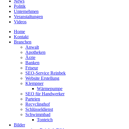
News
Politik
Unternehmen
Veranstaltungen
Videos
Home
Kontakt
Branchen
Anwalt
Apotheken
Ärzte
Banken
Friseur
SEO-Service Reinbek
Website Erstellung
Klempner
Wärmepumpe
SEO für Handwerker
Parteien
Recyclinghof
Schlüsseldienst
Schwimmbad
Tonteich
Bilder