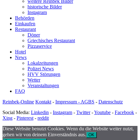
weitere Reinbek Bilder
historische Bilder
Instagram
Behörden
Einkaufen
Restaurant
Döner
Griechisches Restaurant
Pizzaservice
Hotel
News
Lokalzeitungen
Polizei News
HVV Störungen
Wetter
Veranstaltungen
FAQ
Reinbek-Online
Kontakt
-
Impressum - AGBS
-
Datenschutz
Social Media:
Linkedin
-
Instagram
-
Twitter
-
Youtube
-
Facebook
-
Xing
-
Pinterest
-
reddit
Diese Website benutzt Cookies. Wenn du die Website weiter nutzt,
gehen wir von deinem Einverständnis aus.
OK