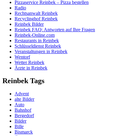
Pizzaservice Reinbek – Pizza bestellen
Radio
Rechtsanwalt Reinbek
Recyclinghof Reinbek
Reinbek Bilder
Reinbek FAQ: Antworten auf Ihre Fragen
Reinbek-Online.com
Restaurants in Reinbek
Schlüsseldienst Reinbek
Veranstaltungen in Reinbek
Wentorf
Wetter Reinbek
Ärzte in Reinbek
Reinbek Tags
Advent
alte Bilder
Auto
Bahnhof
Bergedorf
Bilder
Bille
Bismarck