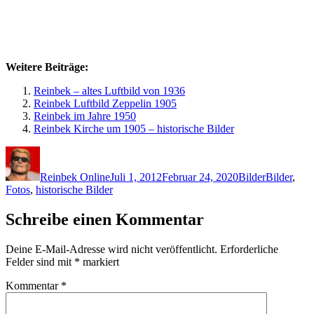
Weitere Beiträge:
Reinbek – altes Luftbild von 1936
Reinbek Luftbild Zeppelin 1905
Reinbek im Jahre 1950
Reinbek Kirche um 1905 – historische Bilder
Autor
Veröffentlicht
Kategorien
Schlagwört
am
Reinbek Online
Juli 1, 2012
Februar 24, 2020
Bilder
Bilder
,
Fotos
,
historische Bilder
Schreibe einen Kommentar
Deine E-Mail-Adresse wird nicht veröffentlicht.
Erforderliche
Felder sind mit
*
markiert
Kommentar
*