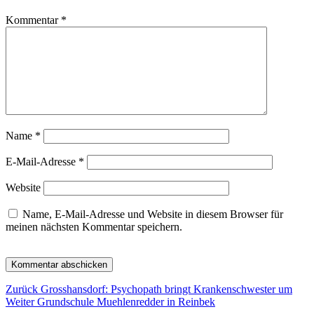
Kommentar
*
Name
*
E-Mail-Adresse
*
Website
Name, E-Mail-Adresse und Website in diesem Browser für
meinen nächsten Kommentar speichern.
Beitragsnavigation
Vorheriger
Zurück
Grosshansdorf: Psychopath bringt Krankenschwester um
Nächster
Beitrag:
Weiter
Grundschule Muehlenredder in Reinbek
Beitrag: