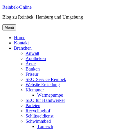
Zum
Reinbek-Online
Inhalt
Blog zu Reinbek, Hamburg und Umgebung
springen
Menü
Home
Kontakt
Branchen
Anwalt
Apotheken
Ärzte
Banken
Friseur
SEO-Service Reinbek
Website Erstellung
Klempner
Wärmepumpe
SEO für Handwerker
Parteien
Recyclinghof
Schlüsseldienst
Schwimmbad
Tonteich