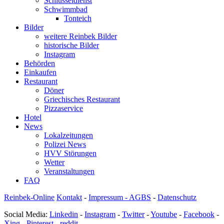
Schlüsseldienst
Schwimmbad
Tonteich
Bilder
weitere Reinbek Bilder
historische Bilder
Instagram
Behörden
Einkaufen
Restaurant
Döner
Griechisches Restaurant
Pizzaservice
Hotel
News
Lokalzeitungen
Polizei News
HVV Störungen
Wetter
Veranstaltungen
FAQ
Reinbek-Online
Kontakt
-
Impressum - AGBS
-
Datenschutz
Social Media:
Linkedin
-
Instagram
-
Twitter
-
Youtube
-
Facebook
-
Xing
-
Pinterest
-
reddit