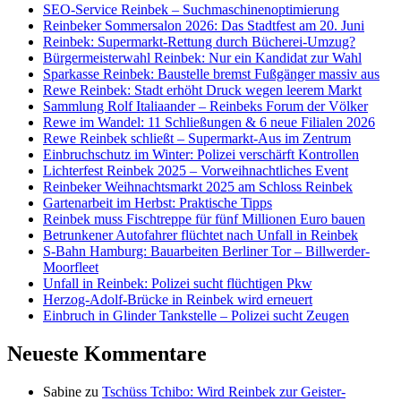
SEO-Service Reinbek – Suchmaschinenoptimierung
Reinbeker Sommersalon 2026: Das Stadtfest am 20. Juni
Reinbek: Supermarkt-Rettung durch Bücherei-Umzug?
Bürgermeisterwahl Reinbek: Nur ein Kandidat zur Wahl
Sparkasse Reinbek: Baustelle bremst Fußgänger massiv aus
Rewe Reinbek: Stadt erhöht Druck wegen leerem Markt
Sammlung Rolf Italiaander – Reinbeks Forum der Völker
Rewe im Wandel: 11 Schließungen & 6 neue Filialen 2026
Rewe Reinbek schließt – Supermarkt-Aus im Zentrum
Einbruchschutz im Winter: Polizei verschärft Kontrollen
Lichterfest Reinbek 2025 – Vorweihnachtliches Event
Reinbeker Weihnachtsmarkt 2025 am Schloss Reinbek
Gartenarbeit im Herbst: Praktische Tipps
Reinbek muss Fischtreppe für fünf Millionen Euro bauen
Betrunkener Autofahrer flüchtet nach Unfall in Reinbek
S-Bahn Hamburg: Bauarbeiten Berliner Tor – Billwerder-
Moorfleet
Unfall in Reinbek: Polizei sucht flüchtigen Pkw
Herzog-Adolf-Brücke in Reinbek wird erneuert
Einbruch in Glinder Tankstelle – Polizei sucht Zeugen
Neueste Kommentare
Sabine
zu
Tschüss Tchibo: Wird Reinbek zur Geister-