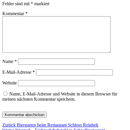
Felder sind mit
*
markiert
Kommentar
*
Name
*
E-Mail-Adresse
*
Website
Name, E-Mail-Adresse und Website in diesem Browser für
meinen nächsten Kommentar speichern.
Beitragsnavigation
Vorheriger
Zurück
Biergarten beim Restaurant Schloss Reinbek
Nächster
Beitrag: