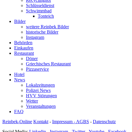
Recyclinghof
Schlüsseldienst
Schwimmbad
Tonteich
Bilder
weitere Reinbek Bilder
historische Bilder
Instagram
Behörden
Einkaufen
Restaurant
Döner
Griechisches Restaurant
Pizzaservice
Hotel
News
Lokalzeitungen
Polizei News
HVV Störungen
Wetter
Veranstaltungen
FAQ
Reinbek-Online
Kontakt
-
Impressum - AGBS
-
Datenschutz
Social Media:
Linkedin
-
Instagram
-
Twitter
-
Youtube
-
Facebook
-