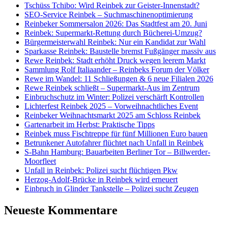
Tschüss Tchibo: Wird Reinbek zur Geister-Innenstadt?
SEO-Service Reinbek – Suchmaschinenoptimierung
Reinbeker Sommersalon 2026: Das Stadtfest am 20. Juni
Reinbek: Supermarkt-Rettung durch Bücherei-Umzug?
Bürgermeisterwahl Reinbek: Nur ein Kandidat zur Wahl
Sparkasse Reinbek: Baustelle bremst Fußgänger massiv aus
Rewe Reinbek: Stadt erhöht Druck wegen leerem Markt
Sammlung Rolf Italiaander – Reinbeks Forum der Völker
Rewe im Wandel: 11 Schließungen & 6 neue Filialen 2026
Rewe Reinbek schließt – Supermarkt-Aus im Zentrum
Einbruchschutz im Winter: Polizei verschärft Kontrollen
Lichterfest Reinbek 2025 – Vorweihnachtliches Event
Reinbeker Weihnachtsmarkt 2025 am Schloss Reinbek
Gartenarbeit im Herbst: Praktische Tipps
Reinbek muss Fischtreppe für fünf Millionen Euro bauen
Betrunkener Autofahrer flüchtet nach Unfall in Reinbek
S-Bahn Hamburg: Bauarbeiten Berliner Tor – Billwerder-
Moorfleet
Unfall in Reinbek: Polizei sucht flüchtigen Pkw
Herzog-Adolf-Brücke in Reinbek wird erneuert
Einbruch in Glinder Tankstelle – Polizei sucht Zeugen
Neueste Kommentare