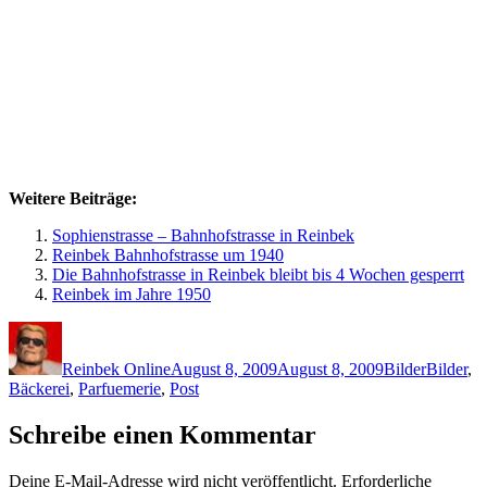
Weitere Beiträge:
Sophienstrasse – Bahnhofstrasse in Reinbek
Reinbek Bahnhofstrasse um 1940
Die Bahnhofstrasse in Reinbek bleibt bis 4 Wochen gesperrt
Reinbek im Jahre 1950
Autor
Veröffentlicht
Kategorien
Schlagwö
am
Reinbek Online
August 8, 2009
August 8, 2009
Bilder
Bilder
,
Bäckerei
,
Parfuemerie
,
Post
Schreibe einen Kommentar
Deine E-Mail-Adresse wird nicht veröffentlicht.
Erforderliche