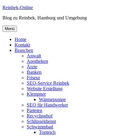
Zum
Reinbek-Online
Inhalt
Blog zu Reinbek, Hamburg und Umgebung
springen
Menü
Home
Kontakt
Branchen
Anwalt
Apotheken
Ärzte
Banken
Friseur
SEO-Service Reinbek
Website Erstellung
Klempner
Wärmepumpe
SEO für Handwerker
Parteien
Recyclinghof
Schlüsseldienst
Schwimmbad
Tonteich