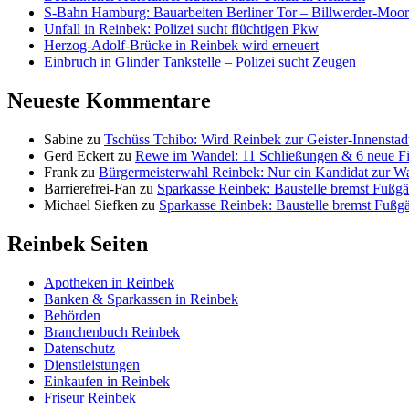
S-Bahn Hamburg: Bauarbeiten Berliner Tor – Billwerder-Moorf
Unfall in Reinbek: Polizei sucht flüchtigen Pkw
Herzog-Adolf-Brücke in Reinbek wird erneuert
Einbruch in Glinder Tankstelle – Polizei sucht Zeugen
Neueste Kommentare
Sabine
zu
Tschüss Tchibo: Wird Reinbek zur Geister-Innenstad
Gerd Eckert
zu
Rewe im Wandel: 11 Schließungen & 6 neue Fi
Frank
zu
Bürgermeisterwahl Reinbek: Nur ein Kandidat zur W
Barrierefrei-Fan
zu
Sparkasse Reinbek: Baustelle bremst Fußgä
Michael Siefken
zu
Sparkasse Reinbek: Baustelle bremst Fußg
Reinbek Seiten
Apotheken in Reinbek
Banken & Sparkassen in Reinbek
Behörden
Branchenbuch Reinbek
Datenschutz
Dienstleistungen
Einkaufen in Reinbek
Friseur Reinbek