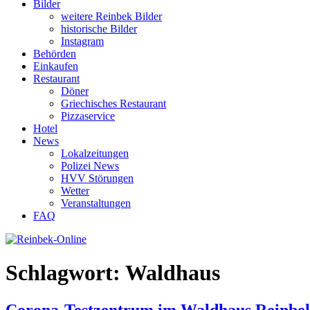
Bilder
weitere Reinbek Bilder
historische Bilder
Instagram
Behörden
Einkaufen
Restaurant
Döner
Griechisches Restaurant
Pizzaservice
Hotel
News
Lokalzeitungen
Polizei News
HVV Störungen
Wetter
Veranstaltungen
FAQ
Schlagwort:
Waldhaus
Corona-Testzentrum im Waldhaus Reinbek