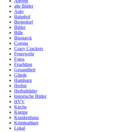
Advent
alte Bilder
Auto
Bahnhof
Bergedorf
Bilder
Bille
Bismarck
Corona
Crazy Crackers
Feuerwehr
Fotos
Fruehling
Gesundheit
Glinde
Hamburg
Herbst
Herbstbilder
historische Bilder
HVV
Kirche
Kneipe
Krankenhaus
Kriminalitaet
Lokal