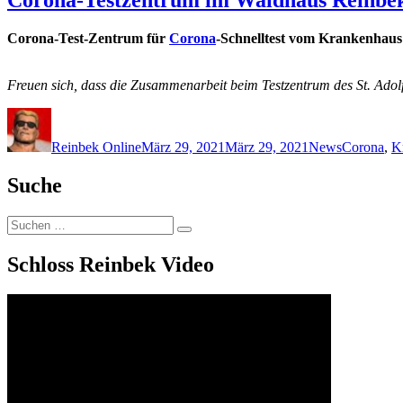
Corona-Test-Zentrum für
Corona
-Schnelltest vom Krankenhaus 
Freuen sich, dass die Zusammenarbeit beim Testzentrum des St. Adol
Autor
Veröffentlicht
Kategorien
Schlagwör
am
Reinbek Online
März 29, 2021
März 29, 2021
News
Corona
,
K
Suche
Suchen
Suchen
nach:
Schloss Reinbek Video