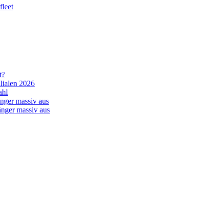
leet
t?
lialen 2026
ahl
nger massiv aus
änger massiv aus