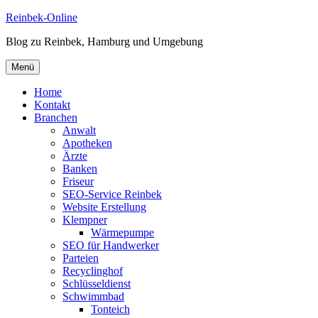
Zum
Reinbek-Online
Inhalt
Blog zu Reinbek, Hamburg und Umgebung
springen
Menü
Home
Kontakt
Branchen
Anwalt
Apotheken
Ärzte
Banken
Friseur
SEO-Service Reinbek
Website Erstellung
Klempner
Wärmepumpe
SEO für Handwerker
Parteien
Recyclinghof
Schlüsseldienst
Schwimmbad
Tonteich