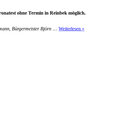
ronatest ohne Termin in Reinbek möglich.
rzmann, Bürgermeister Björn
…
Weiterlesen »
m