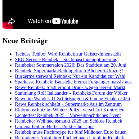
Neue Beiträge
Tschüss Tchibo: Wird Reinbek zur Geister-Innenstadt?
SEO-Service Reinbek – Suchmaschinenoptimierung
Reinbeker Sommersalon 2026: Das Stadtfest am 20. Juni
Reinbek: Supermarkt-Rettung durch Bücherei-Umzug?
Bürgermeisterwahl Reinbek: Nur ein Kandidat zur Wahl
Sparkasse Reinbek: Baustelle bremst Fußgänger massiv aus
Rewe Reinbek: Stadt erhöht Druck wegen leerem Markt
Sammlung Rolf Italiaander – Reinbeks Forum der Völker
Rewe im Wandel: 11 Schließungen & 6 neue Filialen 2026
Rewe Reinbek schließt – Supermarkt-Aus im Zentrum
Einbruchschutz im Winter: Polizei verschärft Kontrollen
Lichterfest Reinbek 2025 – Vorweihnachtliches Event
Reinbeker Weihnachtsmarkt 2025 am Schloss Reinbek
Gartenarbeit im Herbst: Praktische Tipps
Reinbek muss Fischtreppe für fünf Millionen Euro bauen
Betrunkener Autofahrer flüchtet nach Unfall in Reinbek