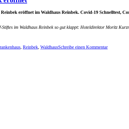
Reinbek eröffnet im Waldhaus Reinbek. Covid-19 Schnelltest, Co
f-Stiftes im Waldhaus Reinbek so gut klappt: Hoteldirektor Moritz Ku
ter
zu
Corona-
rankenhaus
,
Reinbek
,
Waldhaus
Schreibe einen Kommentar
Testzentru
im
Waldhaus
Reinbek
eröffnet