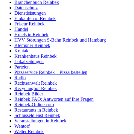
Branchenbuch Reinbek
Datenschutz
Dienstleistungen
Einkaufen in Reinbek
Friseur Reinbek
Handel
Hotels in Reinbek
HVV Störungen S-Bahn Reinbek und Hamburg
Klempner Reinbek
Kontakt
Krankenhaus Reinbek
Lokalzeitungen
Parteien
Pizzaservice Reinbek – Pizza bestellen
Radio
Rechtsanwalt Reinbek
Recyclinghof Reinbek
Reinbek Bilder
Reinbek FAQ: Antworten auf Ihre Fragen
Reinbek-Online.com
Restaurants in Reinbek
Schlüsseldienst Reinbek
Veranstaltungen in Reinbek
Wentorf
Wetter Reinbek