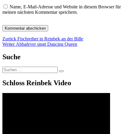
Name, E-Mail-Adresse und Website in diesem Browser für
meinen nächsten Kommentar speichern.
Beitragsnavigation
Vorheriger
Zurück
Fischreiher in Reinbek an der Bille
Nächster
Beitrag:
Weiter
Abbafever singt Dancing Queen
Beitrag:
Suche
Suchen
Suchen
nach:
Schloss Reinbek Video