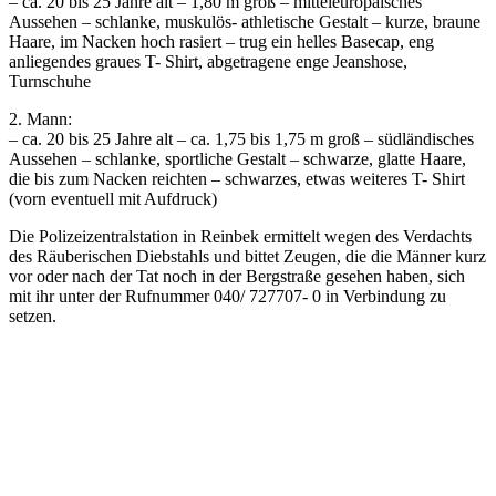
– ca. 20 bis 25 Jahre alt – 1,80 m groß – mitteleuropäisches
Aussehen – schlanke, muskulös- athletische Gestalt – kurze, braune
Haare, im Nacken hoch rasiert – trug ein helles Basecap, eng
anliegendes graues T- Shirt, abgetragene enge Jeanshose,
Turnschuhe
2. Mann:
– ca. 20 bis 25 Jahre alt – ca. 1,75 bis 1,75 m groß – südländisches
Aussehen – schlanke, sportliche Gestalt – schwarze, glatte Haare,
die bis zum Nacken reichten – schwarzes, etwas weiteres T- Shirt
(vorn eventuell mit Aufdruck)
Die Polizeizentralstation in Reinbek ermittelt wegen des Verdachts
des Räuberischen Diebstahls und bittet Zeugen, die die Männer kurz
vor oder nach der Tat noch in der Bergstraße gesehen haben, sich
mit ihr unter der Rufnummer 040/ 727707- 0 in Verbindung zu
setzen.