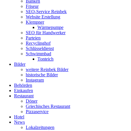
Banken
Friseur
SEO-Service Reinbek
Website Erstellung
Klempner
Wärmepumpe
SEO für Handwerker
Parteien
Recyclinghof
Schlüsseldienst
Schwimmbad
Tonteich
Bilder
weitere Reinbek Bilder
historische Bilder
Instagram
Behörden
Einkaufen
Restaurant
Döner
Griechisches Restaurant
Pizzaservice
Hotel
News
Lokalzeitungen