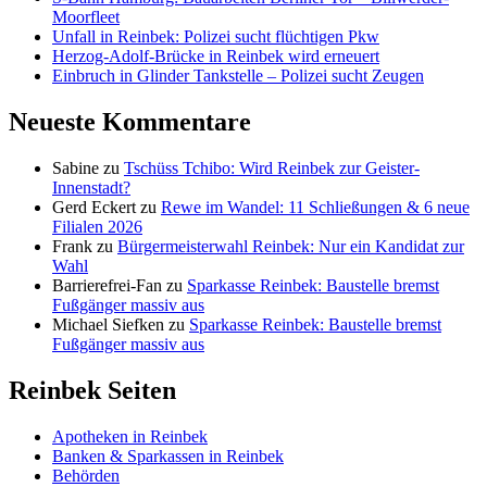
Moorfleet
Unfall in Reinbek: Polizei sucht flüchtigen Pkw
Herzog-Adolf-Brücke in Reinbek wird erneuert
Einbruch in Glinder Tankstelle – Polizei sucht Zeugen
Neueste Kommentare
Sabine
zu
Tschüss Tchibo: Wird Reinbek zur Geister-
Innenstadt?
Gerd Eckert
zu
Rewe im Wandel: 11 Schließungen & 6 neue
Filialen 2026
Frank
zu
Bürgermeisterwahl Reinbek: Nur ein Kandidat zur
Wahl
Barrierefrei-Fan
zu
Sparkasse Reinbek: Baustelle bremst
Fußgänger massiv aus
Michael Siefken
zu
Sparkasse Reinbek: Baustelle bremst
Fußgänger massiv aus
Reinbek Seiten
Apotheken in Reinbek
Banken & Sparkassen in Reinbek
Behörden