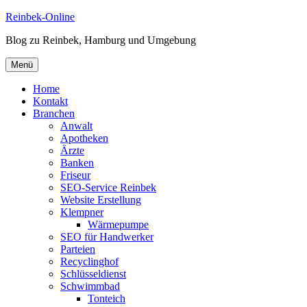
Zum
Reinbek-Online
Inhalt
Blog zu Reinbek, Hamburg und Umgebung
springen
Menü
Home
Kontakt
Branchen
Anwalt
Apotheken
Ärzte
Banken
Friseur
SEO-Service Reinbek
Website Erstellung
Klempner
Wärmepumpe
SEO für Handwerker
Parteien
Recyclinghof
Schlüsseldienst
Schwimmbad
Tonteich