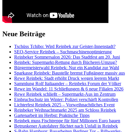
Neue Beiträge
Tschüss Tchibo: Wird Reinbek zur Geister-Innenstadt?
SEO-Service Reinbek – Suchmaschinenoptimierung
Reinbeker Sommersalon 2026: Das Stadtfest am 20. Juni
Reinbek: Supermarkt-Rettung durch Bücherei-Umzug?
Bürgermeisterwahl Reinbek: Nur ein Kandidat zur Wahl
Sparkasse Reinbek: Baustelle bremst Fußgänger massiv aus
Rewe Reinbek: Stadt erhöht Druck wegen leerem Markt
Sammlung Rolf Italiaander – Reinbeks Forum der Völker
Rewe im Wandel: 11 Schließungen & 6 neue Filialen 2026
Rewe Reinbek schließt – Supermarkt-Aus im Zentrum
Einbruchschutz im Winter: Polizei verschärft Kontrollen
Lichterfest Reinbek 2025 – Vorweihnachtliches Event
Reinbeker Weihnachtsmarkt 2025 am Schloss Reinbek
Gartenarbeit im Herbst: Praktische Tipps
Reinbek muss Fischtreppe für fünf Millionen Euro bauen
Betrunkener Autofahrer flüchtet nach Unfall in Reinbek
S-Bahn Hamburg: Bauarbeiten Berliner Tor – Billwerder-