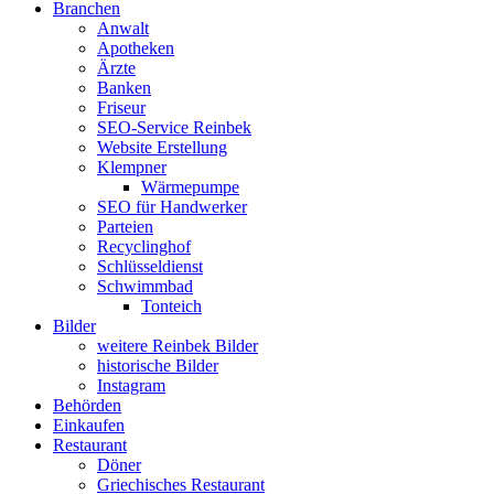
Branchen
Anwalt
Apotheken
Ärzte
Banken
Friseur
SEO-Service Reinbek
Website Erstellung
Klempner
Wärmepumpe
SEO für Handwerker
Parteien
Recyclinghof
Schlüsseldienst
Schwimmbad
Tonteich
Bilder
weitere Reinbek Bilder
historische Bilder
Instagram
Behörden
Einkaufen
Restaurant
Döner
Griechisches Restaurant