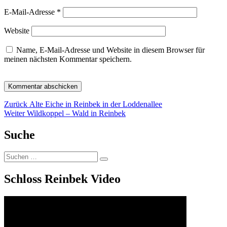
E-Mail-Adresse
*
Website
Name, E-Mail-Adresse und Website in diesem Browser für
meinen nächsten Kommentar speichern.
Beitragsnavigation
Vorheriger
Zurück
Alte Eiche in Reinbek in der Loddenallee
Nächster
Beitrag:
Weiter
Wildkoppel – Wald in Reinbek
Beitrag:
Suche
Suchen
Suchen
nach:
Schloss Reinbek Video