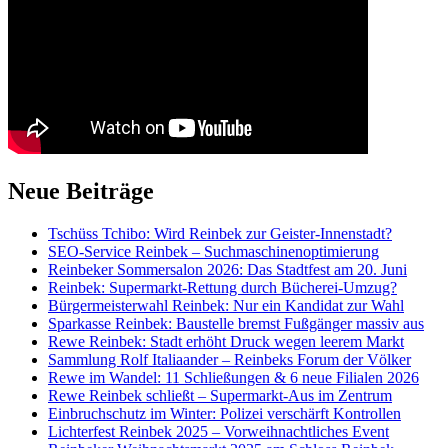
Neue Beiträge
Tschüss Tchibo: Wird Reinbek zur Geister-Innenstadt?
SEO-Service Reinbek – Suchmaschinenoptimierung
Reinbeker Sommersalon 2026: Das Stadtfest am 20. Juni
Reinbek: Supermarkt-Rettung durch Bücherei-Umzug?
Bürgermeisterwahl Reinbek: Nur ein Kandidat zur Wahl
Sparkasse Reinbek: Baustelle bremst Fußgänger massiv aus
Rewe Reinbek: Stadt erhöht Druck wegen leerem Markt
Sammlung Rolf Italiaander – Reinbeks Forum der Völker
Rewe im Wandel: 11 Schließungen & 6 neue Filialen 2026
Rewe Reinbek schließt – Supermarkt-Aus im Zentrum
Einbruchschutz im Winter: Polizei verschärft Kontrollen
Lichterfest Reinbek 2025 – Vorweihnachtliches Event