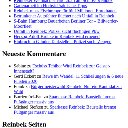
Reinbeker Weihnachtsmarkt 2025 am Schloss Reinbek
Gartenarbeit im Herbst: Praktische Tipps
Reinbek muss Fischtreppe für fünf Millionen Euro bauen
Betrunkener Autofahrer flüchtet nach Unfall in Reinbek
S-Bahn Hamburg: Bauarbeiten Berliner Tor – Billwerder-
Moorfleet
Unfall in Reinbek: Polizei sucht flüchtigen Pkw
Herzog-Adolf-Brücke in Reinbek wird erneuert
Einbruch in Glinder Tankstelle – Polizei sucht Zeugen
Neueste Kommentare
Sabine
zu
Tschüss Tchibo: Wird Reinbek zur Geister-
Innenstadt?
Gerd Eckert
zu
Rewe im Wandel: 11 Schließungen & 6 neue
Filialen 2026
Frank
zu
Bürgermeisterwahl Reinbek: Nur ein Kandidat zur
Wahl
Barrierefrei-Fan
zu
Sparkasse Reinbek: Baustelle bremst
Fußgänger massiv aus
Michael Siefken
zu
Sparkasse Reinbek: Baustelle bremst
Fußgänger massiv aus
Reinbek Seiten