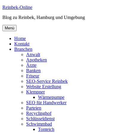
Zum
Reinbek-Online
Inhalt
Blog zu Reinbek, Hamburg und Umgebung
springen
Menü
Home
Kontakt
Branchen
Anwalt
Apotheken
Ärzte
Banken
Friseur
SEO-Service Reinbek
Website Erstellung
Klempner
Wärmepumpe
SEO für Handwerker
Parteien
Recyclinghof
Schlüsseldienst
Schwimmbad
Tonteich