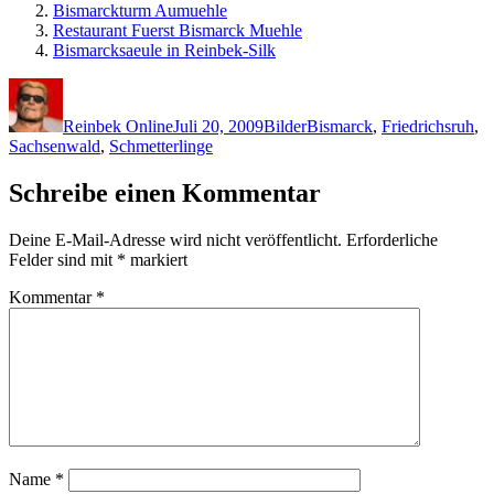
Bismarckturm Aumuehle
Restaurant Fuerst Bismarck Muehle
Bismarcksaeule in Reinbek-Silk
Autor
Veröffentlicht
Kategorien
Schlagwörter
am
Reinbek Online
Juli 20, 2009
Bilder
Bismarck
,
Friedrichsruh
,
Sachsenwald
,
Schmetterlinge
Schreibe einen Kommentar
Deine E-Mail-Adresse wird nicht veröffentlicht.
Erforderliche
Felder sind mit
*
markiert
Kommentar
*
Name
*