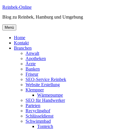
Zum
Reinbek-Online
Inhalt
Blog zu Reinbek, Hamburg und Umgebung
springen
Menü
Home
Kontakt
Branchen
Anwalt
Apotheken
Ärzte
Banken
Friseur
SEO-Service Reinbek
Website Erstellung
Klempner
Wärmepumpe
SEO für Handwerker
Parteien
Recyclinghof
Schlüsseldienst
Schwimmbad
Tonteich