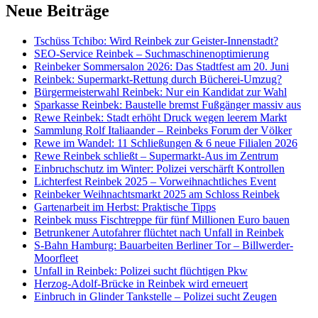
Neue Beiträge
Tschüss Tchibo: Wird Reinbek zur Geister-Innenstadt?
SEO-Service Reinbek – Suchmaschinenoptimierung
Reinbeker Sommersalon 2026: Das Stadtfest am 20. Juni
Reinbek: Supermarkt-Rettung durch Bücherei-Umzug?
Bürgermeisterwahl Reinbek: Nur ein Kandidat zur Wahl
Sparkasse Reinbek: Baustelle bremst Fußgänger massiv aus
Rewe Reinbek: Stadt erhöht Druck wegen leerem Markt
Sammlung Rolf Italiaander – Reinbeks Forum der Völker
Rewe im Wandel: 11 Schließungen & 6 neue Filialen 2026
Rewe Reinbek schließt – Supermarkt-Aus im Zentrum
Einbruchschutz im Winter: Polizei verschärft Kontrollen
Lichterfest Reinbek 2025 – Vorweihnachtliches Event
Reinbeker Weihnachtsmarkt 2025 am Schloss Reinbek
Gartenarbeit im Herbst: Praktische Tipps
Reinbek muss Fischtreppe für fünf Millionen Euro bauen
Betrunkener Autofahrer flüchtet nach Unfall in Reinbek
S-Bahn Hamburg: Bauarbeiten Berliner Tor – Billwerder-
Moorfleet
Unfall in Reinbek: Polizei sucht flüchtigen Pkw
Herzog-Adolf-Brücke in Reinbek wird erneuert
Einbruch in Glinder Tankstelle – Polizei sucht Zeugen