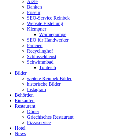
Ärzte
Banken
Friseur
SEO-Service Reinbek
Website Erstellung
Klempner
Wärmepumpe
SEO für Handwerker
Parteien
Recyclinghof
Schlüsseldienst
Schwimmbad
Tonteich
Bilder
weitere Reinbek Bilder
historische Bilder
Instagram
Behörden
Einkaufen
Restaurant
Döner
Griechisches Restaurant
Pizzaservice
Hotel
News