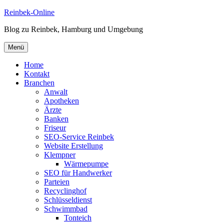
Zum
Reinbek-Online
Inhalt
Blog zu Reinbek, Hamburg und Umgebung
springen
Menü
Home
Kontakt
Branchen
Anwalt
Apotheken
Ärzte
Banken
Friseur
SEO-Service Reinbek
Website Erstellung
Klempner
Wärmepumpe
SEO für Handwerker
Parteien
Recyclinghof
Schlüsseldienst
Schwimmbad
Tonteich