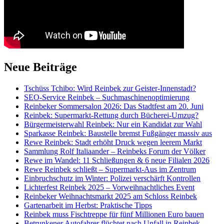
Neue Beiträge
Tschüss Tchibo: Wird Reinbek zur Geister-Innenstadt?
SEO-Service Reinbek – Suchmaschinenoptimierung
Reinbeker Sommersalon 2026: Das Stadtfest am 20. Juni
Reinbek: Supermarkt-Rettung durch Bücherei-Umzug?
Bürgermeisterwahl Reinbek: Nur ein Kandidat zur Wahl
Sparkasse Reinbek: Baustelle bremst Fußgänger massiv aus
Rewe Reinbek: Stadt erhöht Druck wegen leerem Markt
Sammlung Rolf Italiaander – Reinbeks Forum der Völker
Rewe im Wandel: 11 Schließungen & 6 neue Filialen 2026
Rewe Reinbek schließt – Supermarkt-Aus im Zentrum
Einbruchschutz im Winter: Polizei verschärft Kontrollen
Lichterfest Reinbek 2025 – Vorweihnachtliches Event
Reinbeker Weihnachtsmarkt 2025 am Schloss Reinbek
Gartenarbeit im Herbst: Praktische Tipps
Reinbek muss Fischtreppe für fünf Millionen Euro bauen
Betrunkener Autofahrer flüchtet nach Unfall in Reinbek