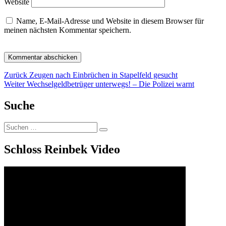
Website
Name, E-Mail-Adresse und Website in diesem Browser für
meinen nächsten Kommentar speichern.
Beitragsnavigation
Vorheriger
Zurück
Zeugen nach Einbrüchen in Stapelfeld gesucht
Nächster
Beitrag:
Weiter
Wechselgeldbetrüger unterwegs! – Die Polizei warnt
Beitrag:
Suche
Suchen
Suchen
nach:
Schloss Reinbek Video