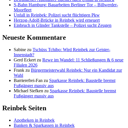
S-Bahn Hamburg: Bauarbeiten Berliner Tor – Billwerder-
Moorfleet
Unfall in Reinbek: Polizei sucht flüchtigen Pkw
Herzog-Adolf-Brücke in Reinbek wird erneuert
Einbruch in Glinder Tankstelle – Polizei sucht Zeugen
Neueste Kommentare
Sabine
zu
Tschüss Tchibo: Wird Reinbek zur Geister-
Innenstadt?
Gerd Eckert
zu
Rewe im Wandel: 11 Schließungen & 6 neue
Filialen 2026
Frank
zu
Bürgermeisterwahl Reinbek: Nur ein Kandidat zur
Wahl
Barrierefrei-Fan
zu
Sparkasse Reinbek: Baustelle bremst
Fußgänger massiv aus
Michael Siefken
zu
Sparkasse Reinbek: Baustelle bremst
Fußgänger massiv aus
Reinbek Seiten
Apotheken in Reinbek
Banken & Sparkassen in Reinbek