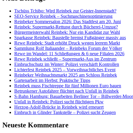
Tschüss Tchibo: Wird Reinbek zur Geister-Innenstadt?
SEO-Service Reinbek – Suchmaschinenoptimierung
Reinbeker Sommersalon 2026: Das Stadtfest am 20. Juni
Reinbek: Supermarkt-Rettung durch Bücherei-Umzug?
Bürgermeisterwahl Reinbek: Nur ein Kandidat zur Wahl
Sparkasse Reinbek: Baustelle bremst Fußgänger massiv aus
Rewe Reinbek: Stadt erhöht Druck wegen leerem Markt
Sammlung Rolf Italiaander – Reinbeks Forum der Völker
Rewe im Wandel: 11 Schließungen & 6 neue Filialen 2026
Rewe Reinbek schließt – Supermarkt-Aus im Zentrum
Einbruchschutz im Winter: Polizei verschärft Kontrollen
Lichterfest Reinbek 2025 – Vorweihnachtliches Event
Reinbeker Weihnachtsmarkt 2025 am Schloss Reinbek
Gartenarbeit im Herbst: Praktische Tipps
Reinbek muss Fischtreppe für fünf Millionen Euro bauen
Betrunkener Autofahrer flüchtet nach Unfall in Reinbek
S-Bahn Hamburg: Bauarbeiten Berliner Tor – Billwerder-Moorf
Unfall in Reinbek: Polizei sucht flüchtigen Pkw
Herzog-Adolf-Brücke in Reinbek wird erneuert
Einbruch in Glinder Tankstelle – Polizei sucht Zeugen
Neueste Kommentare