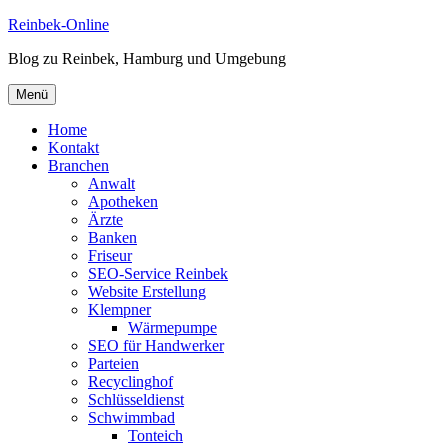
Zum
Reinbek-Online
Inhalt
Blog zu Reinbek, Hamburg und Umgebung
springen
Menü
Home
Kontakt
Branchen
Anwalt
Apotheken
Ärzte
Banken
Friseur
SEO-Service Reinbek
Website Erstellung
Klempner
Wärmepumpe
SEO für Handwerker
Parteien
Recyclinghof
Schlüsseldienst
Schwimmbad
Tonteich