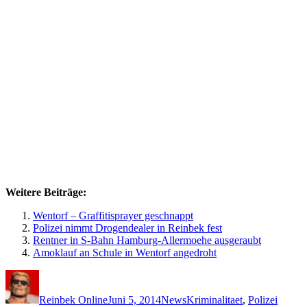
Weitere Beiträge:
Wentorf – Graffitisprayer geschnappt
Polizei nimmt Drogendealer in Reinbek fest
Rentner in S-Bahn Hamburg-Allermoehe ausgeraubt
Amoklauf an Schule in Wentorf angedroht
Autor
Veröffentlicht
Kategorien
Schlagwörter
am
Reinbek Online
Juni 5, 2014
News
Kriminalitaet
,
Polizei