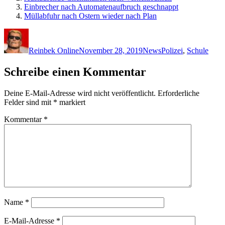
Einbrecher nach Automatenaufbruch geschnappt
Müllabfuhr nach Ostern wieder nach Plan
Autor
Veröffentlicht
Kategorien
Schlagwörter
am
Reinbek Online
November 28, 2019
News
Polizei
,
Schule
Schreibe einen Kommentar
Deine E-Mail-Adresse wird nicht veröffentlicht.
Erforderliche
Felder sind mit
*
markiert
Kommentar
*
Name
*
E-Mail-Adresse
*