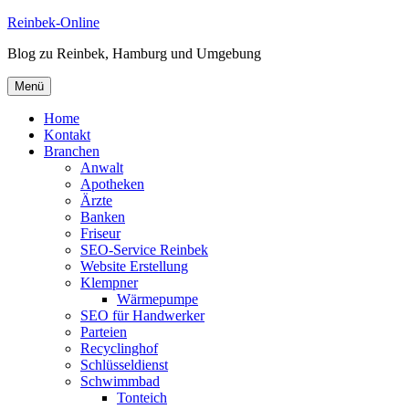
Zum
Reinbek-Online
Inhalt
Blog zu Reinbek, Hamburg und Umgebung
springen
Menü
Home
Kontakt
Branchen
Anwalt
Apotheken
Ärzte
Banken
Friseur
SEO-Service Reinbek
Website Erstellung
Klempner
Wärmepumpe
SEO für Handwerker
Parteien
Recyclinghof
Schlüsseldienst
Schwimmbad
Tonteich