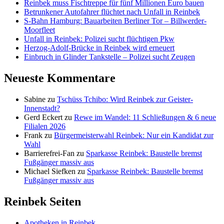
Reinbek muss Fischtreppe für fünf Millionen Euro bauen
Betrunkener Autofahrer flüchtet nach Unfall in Reinbek
S-Bahn Hamburg: Bauarbeiten Berliner Tor – Billwerder-
Moorfleet
Unfall in Reinbek: Polizei sucht flüchtigen Pkw
Herzog-Adolf-Brücke in Reinbek wird erneuert
Einbruch in Glinder Tankstelle – Polizei sucht Zeugen
Neueste Kommentare
Sabine
zu
Tschüss Tchibo: Wird Reinbek zur Geister-
Innenstadt?
Gerd Eckert
zu
Rewe im Wandel: 11 Schließungen & 6 neue
Filialen 2026
Frank
zu
Bürgermeisterwahl Reinbek: Nur ein Kandidat zur
Wahl
Barrierefrei-Fan
zu
Sparkasse Reinbek: Baustelle bremst
Fußgänger massiv aus
Michael Siefken
zu
Sparkasse Reinbek: Baustelle bremst
Fußgänger massiv aus
Reinbek Seiten
Apotheken in Reinbek