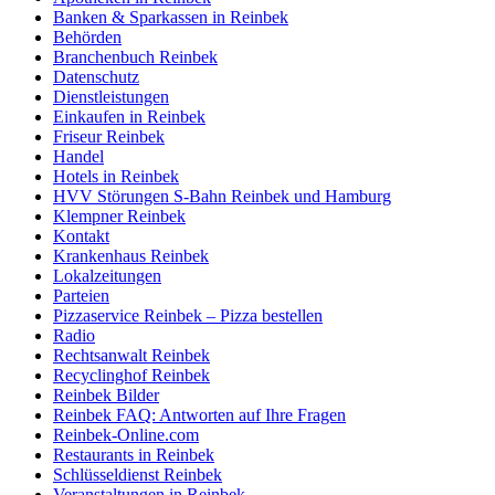
Banken & Sparkassen in Reinbek
Behörden
Branchenbuch Reinbek
Datenschutz
Dienstleistungen
Einkaufen in Reinbek
Friseur Reinbek
Handel
Hotels in Reinbek
HVV Störungen S-Bahn Reinbek und Hamburg
Klempner Reinbek
Kontakt
Krankenhaus Reinbek
Lokalzeitungen
Parteien
Pizzaservice Reinbek – Pizza bestellen
Radio
Rechtsanwalt Reinbek
Recyclinghof Reinbek
Reinbek Bilder
Reinbek FAQ: Antworten auf Ihre Fragen
Reinbek-Online.com
Restaurants in Reinbek
Schlüsseldienst Reinbek
Veranstaltungen in Reinbek