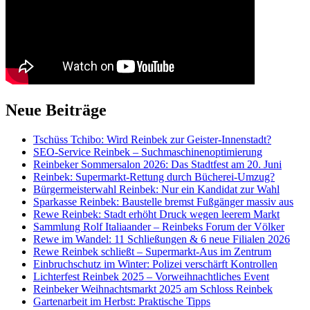
Neue Beiträge
Tschüss Tchibo: Wird Reinbek zur Geister-Innenstadt?
SEO-Service Reinbek – Suchmaschinenoptimierung
Reinbeker Sommersalon 2026: Das Stadtfest am 20. Juni
Reinbek: Supermarkt-Rettung durch Bücherei-Umzug?
Bürgermeisterwahl Reinbek: Nur ein Kandidat zur Wahl
Sparkasse Reinbek: Baustelle bremst Fußgänger massiv aus
Rewe Reinbek: Stadt erhöht Druck wegen leerem Markt
Sammlung Rolf Italiaander – Reinbeks Forum der Völker
Rewe im Wandel: 11 Schließungen & 6 neue Filialen 2026
Rewe Reinbek schließt – Supermarkt-Aus im Zentrum
Einbruchschutz im Winter: Polizei verschärft Kontrollen
Lichterfest Reinbek 2025 – Vorweihnachtliches Event
Reinbeker Weihnachtsmarkt 2025 am Schloss Reinbek
Gartenarbeit im Herbst: Praktische Tipps