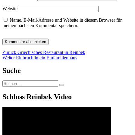
Website
Name, E-Mail-Adresse und Website in diesem Browser für
meinen nächsten Kommentar speichern.
Beitragsnavigation
Vorheriger
Zurück
Griechisches Restaurant in Reinbek
Nächster
Beitrag:
Weiter
Einbruch in ein Einfamilienhaus
Beitrag:
Suche
Suchen
Suchen
nach:
Schloss Reinbek Video