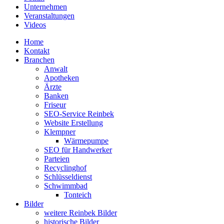
Unternehmen
Veranstaltungen
Videos
Home
Kontakt
Branchen
Anwalt
Apotheken
Ärzte
Banken
Friseur
SEO-Service Reinbek
Website Erstellung
Klempner
Wärmepumpe
SEO für Handwerker
Parteien
Recyclinghof
Schlüsseldienst
Schwimmbad
Tonteich
Bilder
weitere Reinbek Bilder
historische Bilder