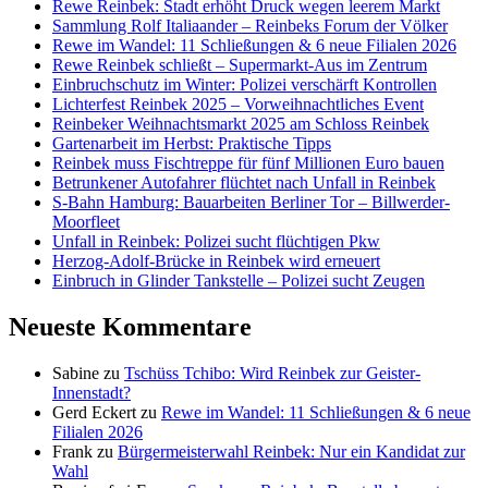
Rewe Reinbek: Stadt erhöht Druck wegen leerem Markt
Sammlung Rolf Italiaander – Reinbeks Forum der Völker
Rewe im Wandel: 11 Schließungen & 6 neue Filialen 2026
Rewe Reinbek schließt – Supermarkt-Aus im Zentrum
Einbruchschutz im Winter: Polizei verschärft Kontrollen
Lichterfest Reinbek 2025 – Vorweihnachtliches Event
Reinbeker Weihnachtsmarkt 2025 am Schloss Reinbek
Gartenarbeit im Herbst: Praktische Tipps
Reinbek muss Fischtreppe für fünf Millionen Euro bauen
Betrunkener Autofahrer flüchtet nach Unfall in Reinbek
S-Bahn Hamburg: Bauarbeiten Berliner Tor – Billwerder-
Moorfleet
Unfall in Reinbek: Polizei sucht flüchtigen Pkw
Herzog-Adolf-Brücke in Reinbek wird erneuert
Einbruch in Glinder Tankstelle – Polizei sucht Zeugen
Neueste Kommentare
Sabine
zu
Tschüss Tchibo: Wird Reinbek zur Geister-
Innenstadt?
Gerd Eckert
zu
Rewe im Wandel: 11 Schließungen & 6 neue
Filialen 2026
Frank
zu
Bürgermeisterwahl Reinbek: Nur ein Kandidat zur
Wahl