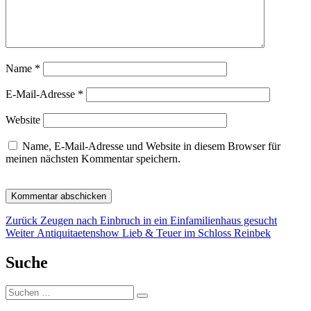
Name
*
E-Mail-Adresse
*
Website
Name, E-Mail-Adresse und Website in diesem Browser für
meinen nächsten Kommentar speichern.
Beitragsnavigation
Vorheriger
Zurück
Zeugen nach Einbruch in ein Einfamilienhaus gesucht
Nächster
Beitrag:
Weiter
Antiquitaetenshow Lieb & Teuer im Schloss Reinbek
Beitrag:
Suche
Suchen
Suchen
nach: