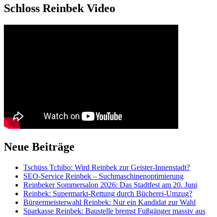
Schloss Reinbek Video
Neue Beiträge
Tschüss Tchibo: Wird Reinbek zur Geister-Innenstadt?
SEO-Service Reinbek – Suchmaschinenoptimierung
Reinbeker Sommersalon 2026: Das Stadtfest am 20. Juni
Reinbek: Supermarkt-Rettung durch Bücherei-Umzug?
Bürgermeisterwahl Reinbek: Nur ein Kandidat zur Wahl
Sparkasse Reinbek: Baustelle bremst Fußgänger massiv aus