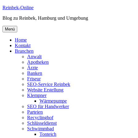
Zum
Reinbek-Online
Inhalt
Blog zu Reinbek, Hamburg und Umgebung
springen
Menü
Home
Kontakt
Branchen
Anwalt
Apotheken
Ärzte
Banken
Friseur
SEO-Service Reinbek
Website Erstellung
Klempner
Wärmepumpe
SEO für Handwerker
Parteien
Recyclinghof
Schlüsseldienst
Schwimmbad
Tonteich