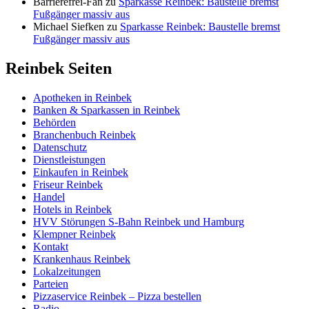
Barrierefrei-Fan
zu
Sparkasse Reinbek: Baustelle bremst
Fußgänger massiv aus
Michael Siefken
zu
Sparkasse Reinbek: Baustelle bremst
Fußgänger massiv aus
Reinbek Seiten
Apotheken in Reinbek
Banken & Sparkassen in Reinbek
Behörden
Branchenbuch Reinbek
Datenschutz
Dienstleistungen
Einkaufen in Reinbek
Friseur Reinbek
Handel
Hotels in Reinbek
HVV Störungen S-Bahn Reinbek und Hamburg
Klempner Reinbek
Kontakt
Krankenhaus Reinbek
Lokalzeitungen
Parteien
Pizzaservice Reinbek – Pizza bestellen
Radio