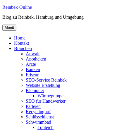
Zum
Reinbek-Online
Inhalt
Blog zu Reinbek, Hamburg und Umgebung
springen
Menü
Home
Kontakt
Branchen
Anwalt
Apotheken
Ärzte
Banken
Friseur
SEO-Service Reinbek
Website Erstellung
Klempner
Wärmepumpe
SEO für Handwerker
Parteien
Recyclinghof
Schlüsseldienst
Schwimmbad
Tonteich