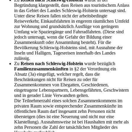
Begründung klargestellt, dass Reisen aus touristischem Anlass
in das Gebiet des Landes Schleswig-Holstein untersagt sind.
Unter diese Reisen fallen nicht der arbeitsbedingte
Reiseverkehr, Einkaufsfahrten in engerem räumlichen Umfeld
zur Wohnung und grundsätzlich Ausflüge von geringem
Umfang wie Spaziergänge und Fahrradfahrten. (Diese sind
jedoch untersagt, wenn die Gefahr der Bildung einer
Zusammenkunft oder Ansammlung besteht). Für die
Bevölkerung Schleswig-Holsteins sind, mit Ausnahme der
Inseln und Halligen, Tagesreisen innerhalb des Landes
zulässig.
Zu
Reisen nach Schleswig-Holstein
wurde bezüglich
Familienzusammenkünften
in §2 der Verordnung ein
Absatz (3a) eingefügt, welcher regelt, dass die
Beschränkungen nicht für Reisen zu oder für
Zusammenkommen von Ehegatten, Geschiedenen,
eingetragene Lebenspartnern, Lebensgefährten, Geschwistern
und in gerader Linie Verwandten gelten.
Die Teilnehmerzahl eines solchen Zusammenkommens im
privaten Raum sowie entsprechender Zusammenkünfte im
öffentlichen Raum darf insgesamt zehn Personen nicht
übersteigen (dies ist eine Neuerung und nicht nur eine
Klarstellung). Ausnahmsweise ist bei Haushalten mit mehr als
zehn Personen die Zahl der tatsächlichen Mitglieder des