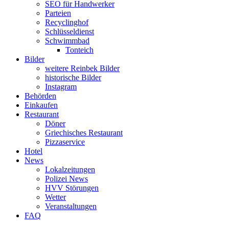
SEO für Handwerker
Parteien
Recyclinghof
Schlüsseldienst
Schwimmbad
Tonteich
Bilder
weitere Reinbek Bilder
historische Bilder
Instagram
Behörden
Einkaufen
Restaurant
Döner
Griechisches Restaurant
Pizzaservice
Hotel
News
Lokalzeitungen
Polizei News
HVV Störungen
Wetter
Veranstaltungen
FAQ