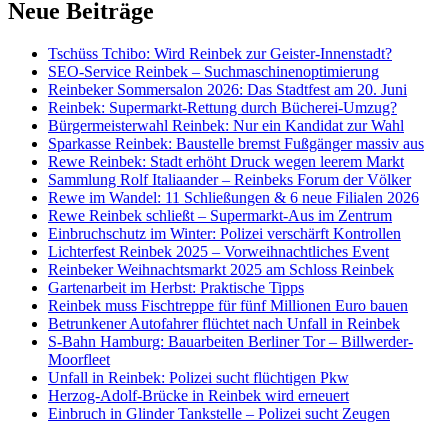
Neue Beiträge
Tschüss Tchibo: Wird Reinbek zur Geister-Innenstadt?
SEO-Service Reinbek – Suchmaschinenoptimierung
Reinbeker Sommersalon 2026: Das Stadtfest am 20. Juni
Reinbek: Supermarkt-Rettung durch Bücherei-Umzug?
Bürgermeisterwahl Reinbek: Nur ein Kandidat zur Wahl
Sparkasse Reinbek: Baustelle bremst Fußgänger massiv aus
Rewe Reinbek: Stadt erhöht Druck wegen leerem Markt
Sammlung Rolf Italiaander – Reinbeks Forum der Völker
Rewe im Wandel: 11 Schließungen & 6 neue Filialen 2026
Rewe Reinbek schließt – Supermarkt-Aus im Zentrum
Einbruchschutz im Winter: Polizei verschärft Kontrollen
Lichterfest Reinbek 2025 – Vorweihnachtliches Event
Reinbeker Weihnachtsmarkt 2025 am Schloss Reinbek
Gartenarbeit im Herbst: Praktische Tipps
Reinbek muss Fischtreppe für fünf Millionen Euro bauen
Betrunkener Autofahrer flüchtet nach Unfall in Reinbek
S-Bahn Hamburg: Bauarbeiten Berliner Tor – Billwerder-
Moorfleet
Unfall in Reinbek: Polizei sucht flüchtigen Pkw
Herzog-Adolf-Brücke in Reinbek wird erneuert
Einbruch in Glinder Tankstelle – Polizei sucht Zeugen