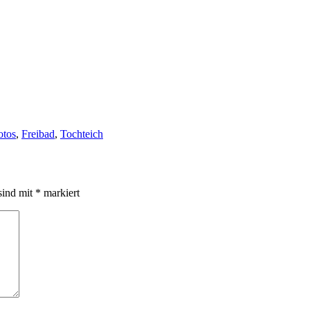
rter
otos
,
Freibad
,
Tochteich
sind mit
*
markiert