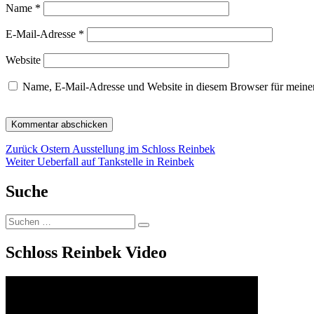
Name
*
E-Mail-Adresse
*
Website
Name, E-Mail-Adresse und Website in diesem Browser für meine
Beitragsnavigation
Vorheriger
Zurück
Ostern Ausstellung im Schloss Reinbek
Nächster
Beitrag:
Weiter
Ueberfall auf Tankstelle in Reinbek
Beitrag:
Suche
Suchen
Suchen
nach:
Schloss Reinbek Video