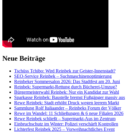
Neue Beiträge
Tschüss Tchibo: Wird Reinbek zur Geister-Innenstadt?
SEO-Service Reinbek – Suchmaschinenoptimierung
Reinbeker Sommersalon 2026: Das Stadtfest am 20. Juni
Reinbek: Supermarkt-Rettung durch Bücherei-Umzug?
Bürgermeisterwahl Reinbek: Nur ein Kandidat zur Wahl
Sparkasse Reinbek: Baustelle bremst Fußgänger massiv aus
Rewe Reinbek: Stadt erhöht Druck wegen leerem Markt
Sammlung Rolf Italiaander – Reinbeks Forum der Völker
Rewe im Wandel: 11 Schließungen & 6 neue Filialen 2026
Rewe Reinbek schließt – Supermarkt-Aus im Zentrum
Einbruchschutz im Winter: Polizei verschärft Kontrollen
Lichterfest Reinbek 2025 – Vorweihnachtliches Event