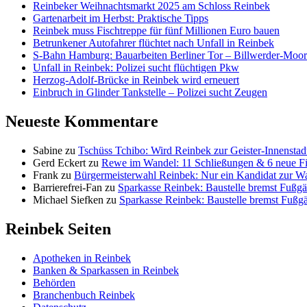
Reinbeker Weihnachtsmarkt 2025 am Schloss Reinbek
Gartenarbeit im Herbst: Praktische Tipps
Reinbek muss Fischtreppe für fünf Millionen Euro bauen
Betrunkener Autofahrer flüchtet nach Unfall in Reinbek
S-Bahn Hamburg: Bauarbeiten Berliner Tor – Billwerder-Moorf
Unfall in Reinbek: Polizei sucht flüchtigen Pkw
Herzog-Adolf-Brücke in Reinbek wird erneuert
Einbruch in Glinder Tankstelle – Polizei sucht Zeugen
Neueste Kommentare
Sabine
zu
Tschüss Tchibo: Wird Reinbek zur Geister-Innenstad
Gerd Eckert
zu
Rewe im Wandel: 11 Schließungen & 6 neue Fi
Frank
zu
Bürgermeisterwahl Reinbek: Nur ein Kandidat zur W
Barrierefrei-Fan
zu
Sparkasse Reinbek: Baustelle bremst Fußgä
Michael Siefken
zu
Sparkasse Reinbek: Baustelle bremst Fußg
Reinbek Seiten
Apotheken in Reinbek
Banken & Sparkassen in Reinbek
Behörden
Branchenbuch Reinbek