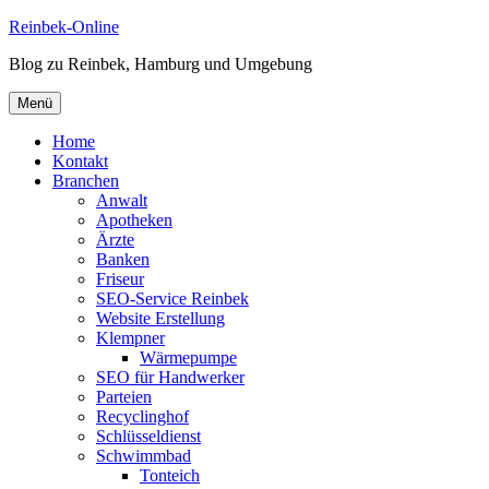
Zum
Reinbek-Online
Inhalt
Blog zu Reinbek, Hamburg und Umgebung
springen
Menü
Home
Kontakt
Branchen
Anwalt
Apotheken
Ärzte
Banken
Friseur
SEO-Service Reinbek
Website Erstellung
Klempner
Wärmepumpe
SEO für Handwerker
Parteien
Recyclinghof
Schlüsseldienst
Schwimmbad
Tonteich