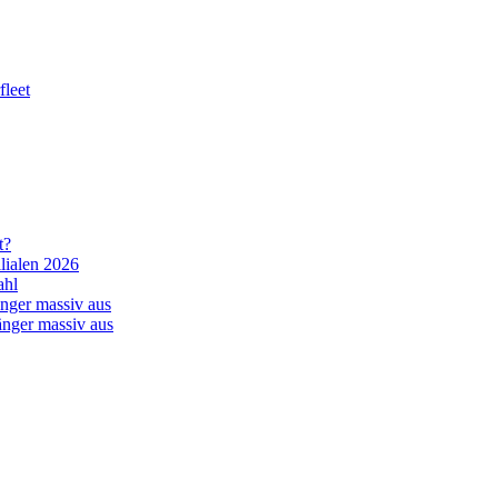
leet
t?
lialen 2026
ahl
nger massiv aus
änger massiv aus