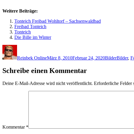
Weitere Beiträge:
Tonteich Freibad Wohltorf – Sachsenwaldbad
Freibad Tonteich
Tonteich
Die Bille im Winter
Autor
Veröffentlicht
Kategorien
Schlagwö
am
Reinbek Online
März 8, 2010
Februar 24, 2020
Bilder
Bilder
,
F
Schreibe einen Kommentar
Deine E-Mail-Adresse wird nicht veröffentlicht.
Erforderliche Felder 
Kommentar
*