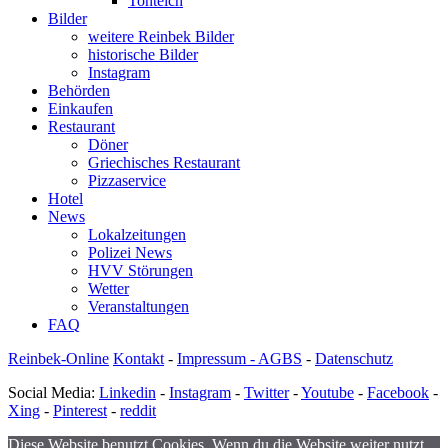
Tonteich
Bilder
weitere Reinbek Bilder
historische Bilder
Instagram
Behörden
Einkaufen
Restaurant
Döner
Griechisches Restaurant
Pizzaservice
Hotel
News
Lokalzeitungen
Polizei News
HVV Störungen
Wetter
Veranstaltungen
FAQ
Reinbek-Online
Kontakt
-
Impressum - AGBS
-
Datenschutz
Social Media:
Linkedin
-
Instagram
-
Twitter
-
Youtube
-
Facebook
-
Xing
-
Pinterest
-
reddit
Diese Website benutzt Cookies. Wenn du die Website weiter nutzt,