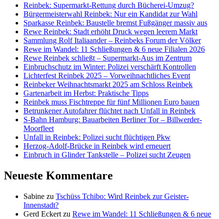
Reinbek: Supermarkt-Rettung durch Bücherei-Umzug?
Bürgermeisterwahl Reinbek: Nur ein Kandidat zur Wahl
Sparkasse Reinbek: Baustelle bremst Fußgänger massiv aus
Rewe Reinbek: Stadt erhöht Druck wegen leerem Markt
Sammlung Rolf Italiaander – Reinbeks Forum der Völker
Rewe im Wandel: 11 Schließungen & 6 neue Filialen 2026
Rewe Reinbek schließt – Supermarkt-Aus im Zentrum
Einbruchschutz im Winter: Polizei verschärft Kontrollen
Lichterfest Reinbek 2025 – Vorweihnachtliches Event
Reinbeker Weihnachtsmarkt 2025 am Schloss Reinbek
Gartenarbeit im Herbst: Praktische Tipps
Reinbek muss Fischtreppe für fünf Millionen Euro bauen
Betrunkener Autofahrer flüchtet nach Unfall in Reinbek
S-Bahn Hamburg: Bauarbeiten Berliner Tor – Billwerder-
Moorfleet
Unfall in Reinbek: Polizei sucht flüchtigen Pkw
Herzog-Adolf-Brücke in Reinbek wird erneuert
Einbruch in Glinder Tankstelle – Polizei sucht Zeugen
Neueste Kommentare
Sabine
zu
Tschüss Tchibo: Wird Reinbek zur Geister-
Innenstadt?
Gerd Eckert
zu
Rewe im Wandel: 11 Schließungen & 6 neue