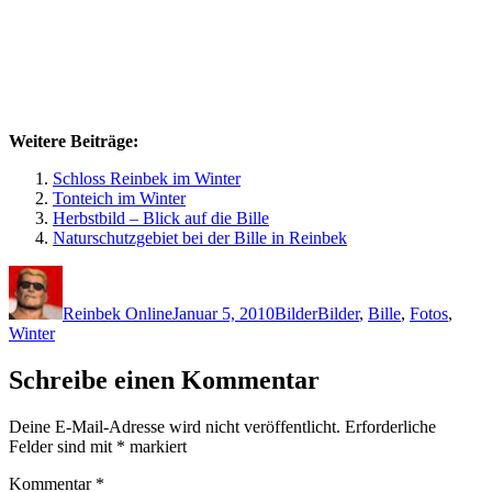
Weitere Beiträge:
Schloss Reinbek im Winter
Tonteich im Winter
Herbstbild – Blick auf die Bille
Naturschutzgebiet bei der Bille in Reinbek
Autor
Veröffentlicht
Kategorien
Schlagwörter
am
Reinbek Online
Januar 5, 2010
Bilder
Bilder
,
Bille
,
Fotos
,
Winter
Schreibe einen Kommentar
Deine E-Mail-Adresse wird nicht veröffentlicht.
Erforderliche
Felder sind mit
*
markiert
Kommentar
*