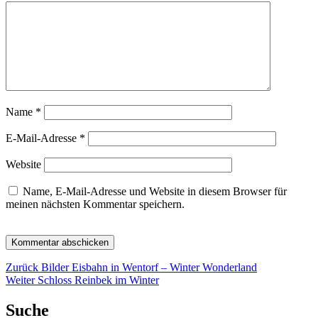
Name
*
E-Mail-Adresse
*
Website
Name, E-Mail-Adresse und Website in diesem Browser für
meinen nächsten Kommentar speichern.
Beitragsnavigation
Vorheriger
Zurück
Bilder Eisbahn in Wentorf – Winter Wonderland
Nächster
Beitrag:
Weiter
Schloss Reinbek im Winter
Beitrag:
Suche