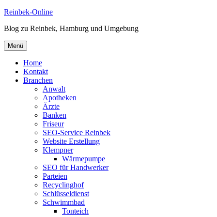
Zum
Reinbek-Online
Inhalt
Blog zu Reinbek, Hamburg und Umgebung
springen
Menü
Home
Kontakt
Branchen
Anwalt
Apotheken
Ärzte
Banken
Friseur
SEO-Service Reinbek
Website Erstellung
Klempner
Wärmepumpe
SEO für Handwerker
Parteien
Recyclinghof
Schlüsseldienst
Schwimmbad
Tonteich