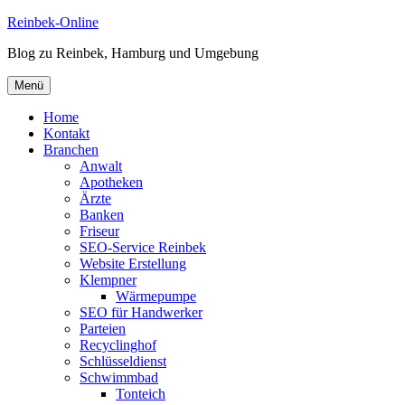
Zum
Reinbek-Online
Inhalt
Blog zu Reinbek, Hamburg und Umgebung
springen
Menü
Home
Kontakt
Branchen
Anwalt
Apotheken
Ärzte
Banken
Friseur
SEO-Service Reinbek
Website Erstellung
Klempner
Wärmepumpe
SEO für Handwerker
Parteien
Recyclinghof
Schlüsseldienst
Schwimmbad
Tonteich