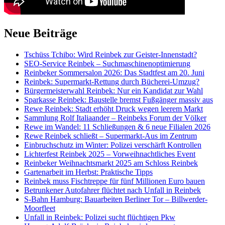
Neue Beiträge
Tschüss Tchibo: Wird Reinbek zur Geister-Innenstadt?
SEO-Service Reinbek – Suchmaschinenoptimierung
Reinbeker Sommersalon 2026: Das Stadtfest am 20. Juni
Reinbek: Supermarkt-Rettung durch Bücherei-Umzug?
Bürgermeisterwahl Reinbek: Nur ein Kandidat zur Wahl
Sparkasse Reinbek: Baustelle bremst Fußgänger massiv aus
Rewe Reinbek: Stadt erhöht Druck wegen leerem Markt
Sammlung Rolf Italiaander – Reinbeks Forum der Völker
Rewe im Wandel: 11 Schließungen & 6 neue Filialen 2026
Rewe Reinbek schließt – Supermarkt-Aus im Zentrum
Einbruchschutz im Winter: Polizei verschärft Kontrollen
Lichterfest Reinbek 2025 – Vorweihnachtliches Event
Reinbeker Weihnachtsmarkt 2025 am Schloss Reinbek
Gartenarbeit im Herbst: Praktische Tipps
Reinbek muss Fischtreppe für fünf Millionen Euro bauen
Betrunkener Autofahrer flüchtet nach Unfall in Reinbek
S-Bahn Hamburg: Bauarbeiten Berliner Tor – Billwerder-
Moorfleet
Unfall in Reinbek: Polizei sucht flüchtigen Pkw