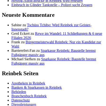
Herzog-Adolf-Brücke in Reinbek wird erneuert
Einbruch in Glinder Tankstelle – Polizei sucht Zeugen
Neueste Kommentare
Sabine
zu
Tschüss Tchibo: Wird Reinbek zur Geister-
Innenstadt?
Gerd Eckert
zu
Rewe im Wandel: 11 Schließungen & 6 neue
Filialen 2026
Frank
zu
Bürgermeisterwahl Reinbek: Nur ein Kandidat zur
Wahl
Barrierefrei-Fan
zu
Sparkasse Reinbek: Baustelle bremst
Fußgänger massiv aus
Michael Siefken
zu
Sparkasse Reinbek: Baustelle bremst
Fußgänger massiv aus
Reinbek Seiten
Apotheken in Reinbek
Banken & Sparkassen in Reinbek
Behörden
Branchenbuch Reinbek
Datenschutz
Dienstleistungen