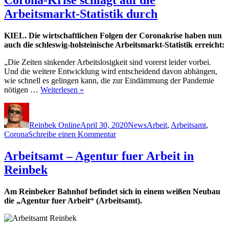
Arbeitsmarkt-Statistik durch
KIEL. Die wirtschaftlichen Folgen der Coronakrise haben nun
auch die schleswig-holsteinische Arbeitsmarkt-Statistik erreicht:
„Die Zeiten sinkender Arbeitslosigkeit sind vorerst leider vorbei.
Und die weitere Entwicklung wird entscheidend davon abhängen,
wie schnell es gelingen kann, die zur Eindämmung der Pandemie
nötigen …
Weiterlesen »
Autor
Veröffentlicht
Kategorien
Schlagwörter
am
Reinbek Online
April 30, 2020
News
Arbeit
,
Arbeitsamt
,
zu
Corona
Schreibe einen Kommentar
Corona-
Krise
Arbeitsamt – Agentur fuer Arbeit in
schlägt
Reinbek
auf
die
Arbeitsmarkt-
Am Reinbeker Bahnhof befindet sich in einem weißen Neubau
Statistik
die „Agentur fuer Arbeit“ (Arbeitsamt).
durch