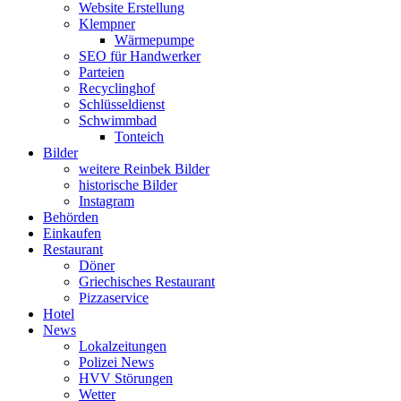
Website Erstellung
Klempner
Wärmepumpe
SEO für Handwerker
Parteien
Recyclinghof
Schlüsseldienst
Schwimmbad
Tonteich
Bilder
weitere Reinbek Bilder
historische Bilder
Instagram
Behörden
Einkaufen
Restaurant
Döner
Griechisches Restaurant
Pizzaservice
Hotel
News
Lokalzeitungen
Polizei News
HVV Störungen
Wetter