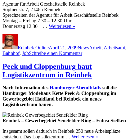
Agentur für Arbeit Geschäftstelle Reinbek
Sophienstr. 7, 21465 Reinbek
Sprechzeiten der Agentur für Arbeit Geschäftstelle Reinbek
Montag – Freitag 7.30 – 12.30 Uhr
Donnerstag 12.30 – …
Weiterlesen »
Autor
Veröffentlicht
Kategorien
Schlagwörter
am
Reinbek Online
April 21, 2009
News
Arbeit
,
Arbeitsamt
,
zu
Bahnhof
,
Job
Schreibe einen Kommentar
Arbeitsamt
–
Peek und Cloppenburg baut
Agentur
Logistikzentrum in Reinbek
fuer
Arbeit
in
Nach Information des
Hamburger Abendblatts
soll die
Reinbek
Hamburger Modehaus-Kette Peek & Cloppenburg im
Gewerbegebiet Haidland bei Reinbek ein neues
Logistikzentrum bauen.
Reinbek – Gewerbegebiet Senefelder Ring – Fotos: Siefken
Insgesamt sollen dadurch in Reinbek 250 neue Arbeitsplätze
entstehen. Das Logistikzentrum …
Weiterlesen »