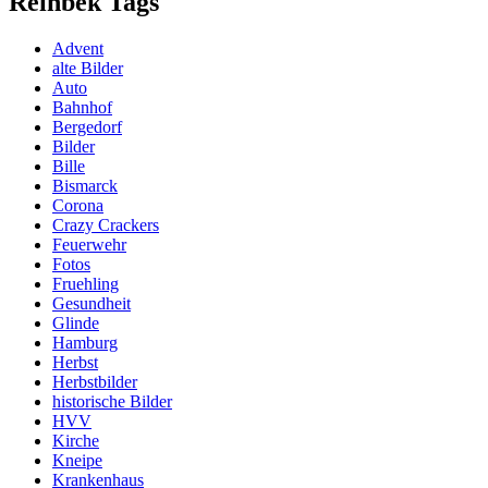
Reinbek Tags
Advent
alte Bilder
Auto
Bahnhof
Bergedorf
Bilder
Bille
Bismarck
Corona
Crazy Crackers
Feuerwehr
Fotos
Fruehling
Gesundheit
Glinde
Hamburg
Herbst
Herbstbilder
historische Bilder
HVV
Kirche
Kneipe
Krankenhaus