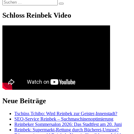
Suchen
Suchen
nach:
Schloss Reinbek Video
Neue Beiträge
Tschüss Tchibo: Wird Reinbek zur Geister-Innenstadt?
SEO-Service Reinbek – Suchmaschinenoptimierung
Reinbeker Sommersalon 2026: Das Stadtfest am 20. Juni
Reinbek: Supermarkt-Rettung durch Bücherei-Umzug?