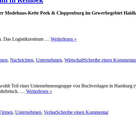
er Modehaus-Kette Peek & Cloppenburg im Gewerbegebiet Haidlan
hen. Das Logistikzentrum …
Weiterlesen »
ter
rmen
,
Nachrichten
,
Unternehmen
,
Wirtschaft
Schreibe einen Kommentar
owohlt Teil einer Unternehmensgruppe von Buchverlagen in Hamburg 
oltzbrinck. …
Weiterlesen »
Schlagwörter
zu
Rowohlt
Firmen
,
Unternehmen
,
Verlag
Schreibe einen Kommentar
Verlag