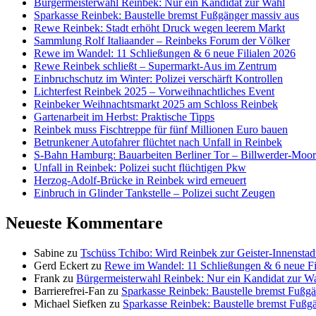
Bürgermeisterwahl Reinbek: Nur ein Kandidat zur Wahl
Sparkasse Reinbek: Baustelle bremst Fußgänger massiv aus
Rewe Reinbek: Stadt erhöht Druck wegen leerem Markt
Sammlung Rolf Italiaander – Reinbeks Forum der Völker
Rewe im Wandel: 11 Schließungen & 6 neue Filialen 2026
Rewe Reinbek schließt – Supermarkt-Aus im Zentrum
Einbruchschutz im Winter: Polizei verschärft Kontrollen
Lichterfest Reinbek 2025 – Vorweihnachtliches Event
Reinbeker Weihnachtsmarkt 2025 am Schloss Reinbek
Gartenarbeit im Herbst: Praktische Tipps
Reinbek muss Fischtreppe für fünf Millionen Euro bauen
Betrunkener Autofahrer flüchtet nach Unfall in Reinbek
S-Bahn Hamburg: Bauarbeiten Berliner Tor – Billwerder-Moorf
Unfall in Reinbek: Polizei sucht flüchtigen Pkw
Herzog-Adolf-Brücke in Reinbek wird erneuert
Einbruch in Glinder Tankstelle – Polizei sucht Zeugen
Neueste Kommentare
Sabine
zu
Tschüss Tchibo: Wird Reinbek zur Geister-Innenstad
Gerd Eckert
zu
Rewe im Wandel: 11 Schließungen & 6 neue Fi
Frank
zu
Bürgermeisterwahl Reinbek: Nur ein Kandidat zur W
Barrierefrei-Fan
zu
Sparkasse Reinbek: Baustelle bremst Fußgä
Michael Siefken
zu
Sparkasse Reinbek: Baustelle bremst Fußg