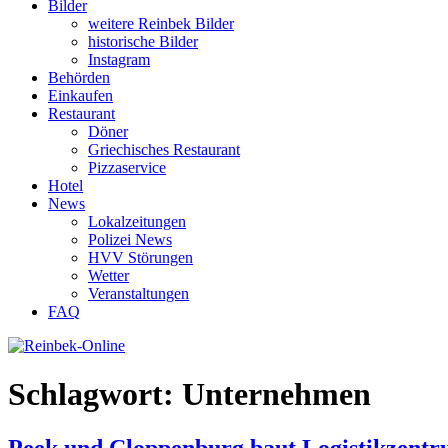
Bilder
weitere Reinbek Bilder
historische Bilder
Instagram
Behörden
Einkaufen
Restaurant
Döner
Griechisches Restaurant
Pizzaservice
Hotel
News
Lokalzeitungen
Polizei News
HVV Störungen
Wetter
Veranstaltungen
FAQ
Schlagwort:
Unternehmen
Peek und Cloppenburg baut Logistikzentr