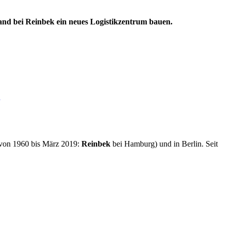
d bei Reinbek ein neues Logistikzentrum bauen.
zu
Peek
und
Cloppenburg
baut
Logistikzentrum
in
(von 1960 bis März 2019:
Reinbek
bei Hamburg) und in Berlin. Seit
Reinbek