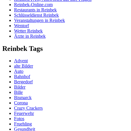
Reinbek-Online.com
Restaurants in Reinbek
Schlüsseldienst Reinbek
Veranstaltungen in Reinbek
Wentorf
Wetter Reinbek
Ärzte in Reinbek
Reinbek Tags
Advent
alte Bilder
Auto
Bahnhof
Bergedorf
Bilder
Bille
Bismarck
Corona
Crazy Crackers
Feuerwehr
Fotos
Fruehling
Gesundheit