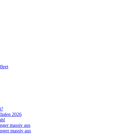
leet
t?
lialen 2026
ahl
nger massiv aus
änger massiv aus