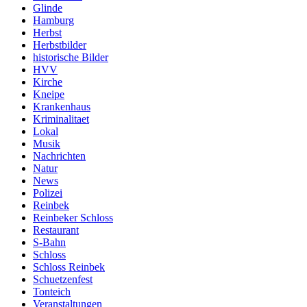
Glinde
Hamburg
Herbst
Herbstbilder
historische Bilder
HVV
Kirche
Kneipe
Krankenhaus
Kriminalitaet
Lokal
Musik
Nachrichten
Natur
News
Polizei
Reinbek
Reinbeker Schloss
Restaurant
S-Bahn
Schloss
Schloss Reinbek
Schuetzenfest
Tonteich
Veranstaltungen