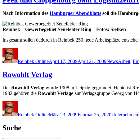
Nach Information des
Hamburger Abendblatts
soll die Hamburg
Reinbek – Gewerbegebiet Senefelder Ring – Fotos: Siefken
Insgesamt sollen dadurch in Reinbek 250 neue Arbeitsplätze entste
Autor
Veröffentlicht
Kategorien
Schlagwör
am
Reinbek Online
April 17, 2009
April 21, 2009
News
Arbeit
,
Fi
Rowohlt Verlag
Der
Rowohlt Verlag
wurde 1908 in Leipzig gegründet. Heute ist R
1982 gehören die
Rowohlt Verlage
zur Verlagsgruppe Georg von H
Autor
Veröffentlicht
Kategorien
am
Reinbek Online
März 23, 2009
Februar 25, 2020
Unternehmen
Suche