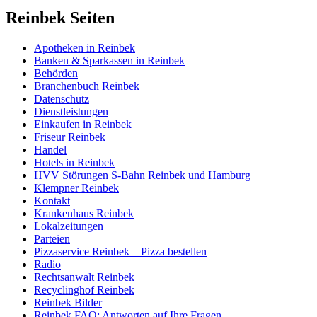
Reinbek Seiten
Apotheken in Reinbek
Banken & Sparkassen in Reinbek
Behörden
Branchenbuch Reinbek
Datenschutz
Dienstleistungen
Einkaufen in Reinbek
Friseur Reinbek
Handel
Hotels in Reinbek
HVV Störungen S-Bahn Reinbek und Hamburg
Klempner Reinbek
Kontakt
Krankenhaus Reinbek
Lokalzeitungen
Parteien
Pizzaservice Reinbek – Pizza bestellen
Radio
Rechtsanwalt Reinbek
Recyclinghof Reinbek
Reinbek Bilder
Reinbek FAQ: Antworten auf Ihre Fragen