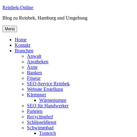
Zum
Reinbek-Online
Inhalt
Blog zu Reinbek, Hamburg und Umgebung
springen
Menü
Home
Kontakt
Branchen
Anwalt
Apotheken
Ärzte
Banken
Friseur
SEO-Service Reinbek
Website Erstellung
Klempner
Wärmepumpe
SEO für Handwerker
Parteien
Recyclinghof
Schlüsseldienst
Schwimmbad
Tonteich