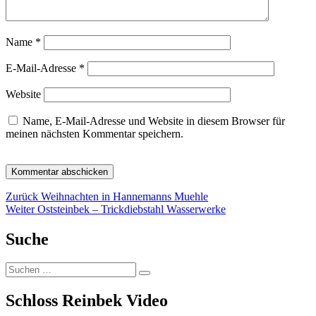
Name
*
E-Mail-Adresse
*
Website
Name, E-Mail-Adresse und Website in diesem Browser für
meinen nächsten Kommentar speichern.
Beitragsnavigation
Vorheriger
Zurück
Weihnachten in Hannemanns Muehle
Nächster
Beitrag:
Weiter
Oststeinbek – Trickdiebstahl Wasserwerke
Beitrag:
Suche
Suchen
Suchen
nach:
Schloss Reinbek Video