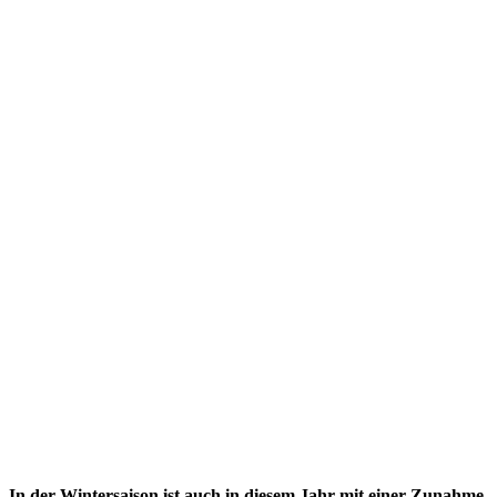
In der Wintersaison ist auch in diesem Jahr mit einer Zunahme