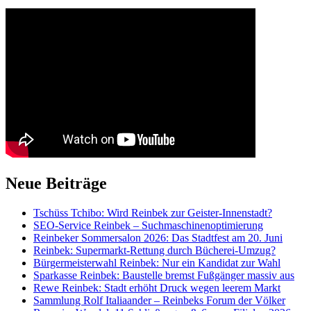
Neue Beiträge
Tschüss Tchibo: Wird Reinbek zur Geister-Innenstadt?
SEO-Service Reinbek – Suchmaschinenoptimierung
Reinbeker Sommersalon 2026: Das Stadtfest am 20. Juni
Reinbek: Supermarkt-Rettung durch Bücherei-Umzug?
Bürgermeisterwahl Reinbek: Nur ein Kandidat zur Wahl
Sparkasse Reinbek: Baustelle bremst Fußgänger massiv aus
Rewe Reinbek: Stadt erhöht Druck wegen leerem Markt
Sammlung Rolf Italiaander – Reinbeks Forum der Völker