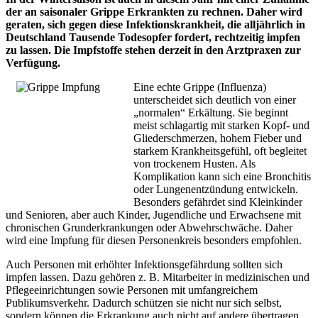
der an saisonaler Grippe Erkrankten zu rechnen. Daher wird
geraten, sich gegen diese Infektionskrankheit, die alljährlich in
Deutschland Tausende Todesopfer fordert, rechtzeitig impfen
zu lassen. Die Impfstoffe stehen derzeit in den Arztpraxen zur
Verfügung.
Eine echte Grippe (Influenza)
unterscheidet sich deutlich von einer
„normalen“ Erkältung. Sie beginnt
meist schlagartig mit starken Kopf- und
Gliederschmerzen, hohem Fieber und
starkem Krankheitsgefühl, oft begleitet
von trockenem Husten. Als
Komplikation kann sich eine Bronchitis
oder Lungenentzündung entwickeln.
Besonders gefährdet sind Kleinkinder
und Senioren, aber auch Kinder, Jugendliche und Erwachsene mit
chronischen Grunderkrankungen oder Abwehrschwäche. Daher
wird eine Impfung für diesen Personenkreis besonders empfohlen.
Auch Personen mit erhöhter Infektionsgefährdung sollten sich
impfen lassen. Dazu gehören z. B. Mitarbeiter in medizinischen und
Pflegeeinrichtungen sowie Personen mit umfangreichem
Publikumsverkehr. Dadurch schützen sie nicht nur sich selbst,
sondern können die Erkrankung auch nicht auf andere übertragen.