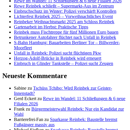
Rewe im Wandel: 11 Schließungen & 6 neue Filialen 2026
Rewe Reinbek schließt – Supermarkt-Aus im Zentrum
Einbruchschutz im Winter: Polizei verschärft Kontrollen
Lichterfest Reinbek 2025 – Vorweihnachtliches Event
Reinbeker Weihnachtsmarkt 2025 am Schloss Reinbek
Gartenarbeit im Herbst: Praktische Tipps
Reinbek muss Fischtreppe für fünf Millionen Euro bauen
Betrunkener Autofahrer flüchtet nach Unfall in Reinbek
S-Bahn Hamburg: Bauarbeiten Berliner Tor – Billwerder-
Moorfleet
Unfall in Reinbek: Polizei sucht flüchtigen Pkw
Herzog-Adolf-Brücke in Reinbek wird erneuert
Einbruch in Glinder Tankstelle – Polizei sucht Zeugen
Neueste Kommentare
Sabine
zu
Tschüss Tchibo: Wird Reinbek zur Geister-
Innenstadt?
Gerd Eckert
zu
Rewe im Wandel: 11 Schließungen & 6 neue
Filialen 2026
Frank
zu
Bürgermeisterwahl Reinbek: Nur ein Kandidat zur
Wahl
Barrierefrei-Fan
zu
Sparkasse Reinbek: Baustelle bremst
Fußgänger massiv aus
Michael Siefken
zu
Sparkasse Reinbek: Baustelle bremst