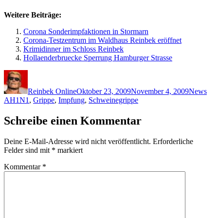
Weitere Beiträge:
Corona Sonderimpfaktionen in Stormarn
Corona-Testzentrum im Waldhaus Reinbek eröffnet
Krimidinner im Schloss Reinbek
Hollaenderbruecke Sperrung Hamburger Strasse
Autor
Veröffentlicht
Kategori
Sch
am
Reinbek Online
Oktober 23, 2009
November 4, 2009
News
AH1N1
,
Grippe
,
Impfung
,
Schweinegrippe
Schreibe einen Kommentar
Deine E-Mail-Adresse wird nicht veröffentlicht.
Erforderliche
Felder sind mit
*
markiert
Kommentar
*