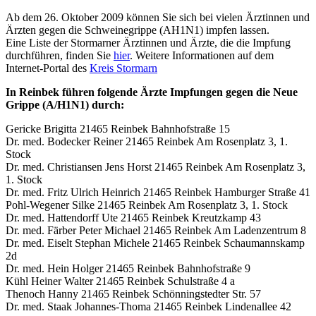
Ab dem 26. Oktober 2009 können Sie sich bei vielen Ärztinnen und
Ärzten gegen die Schweinegrippe (AH1N1) impfen lassen.
Eine Liste der Stormarner Ärztinnen und Ärzte, die die Impfung
durchführen, finden Sie
hier
. Weitere Informationen auf dem
Internet-Portal des
Kreis Stormarn
In Reinbek führen folgende Ärzte Impfungen gegen die Neue
Grippe (A/H1N1) durch:
Gericke Brigitta 21465 Reinbek Bahnhofstraße 15
Dr. med. Bodecker Reiner 21465 Reinbek Am Rosenplatz 3, 1.
Stock
Dr. med. Christiansen Jens Horst 21465 Reinbek Am Rosenplatz 3,
1. Stock
Dr. med. Fritz Ulrich Heinrich 21465 Reinbek Hamburger Straße 41
Pohl-Wegener Silke 21465 Reinbek Am Rosenplatz 3, 1. Stock
Dr. med. Hattendorff Ute 21465 Reinbek Kreutzkamp 43
Dr. med. Färber Peter Michael 21465 Reinbek Am Ladenzentrum 8
Dr. med. Eiselt Stephan Michele 21465 Reinbek Schaumannskamp
2d
Dr. med. Hein Holger 21465 Reinbek Bahnhofstraße 9
Kühl Heiner Walter 21465 Reinbek Schulstraße 4 a
Thenoch Hanny 21465 Reinbek Schönningstedter Str. 57
Dr. med. Staak Johannes-Thoma 21465 Reinbek Lindenallee 42