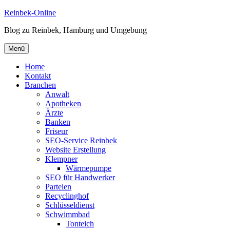
Zum
Reinbek-Online
Inhalt
Blog zu Reinbek, Hamburg und Umgebung
springen
Menü
Home
Kontakt
Branchen
Anwalt
Apotheken
Ärzte
Banken
Friseur
SEO-Service Reinbek
Website Erstellung
Klempner
Wärmepumpe
SEO für Handwerker
Parteien
Recyclinghof
Schlüsseldienst
Schwimmbad
Tonteich