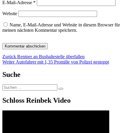
E-Mail-Adresse
*
Website
Name, E-Mail-Adresse und Website in diesem Browser für
meinen nächsten Kommentar speichern.
Beitragsnavigation
Vorheriger
Zurück
Rentner an Bushaltestelle überfallen
Nächster
Beitrag:
Weiter
Autofahrer mit 1,35 Promille von Polizei gestoppt
Beitrag:
Suche
Suchen
Suchen
nach:
Schloss Reinbek Video