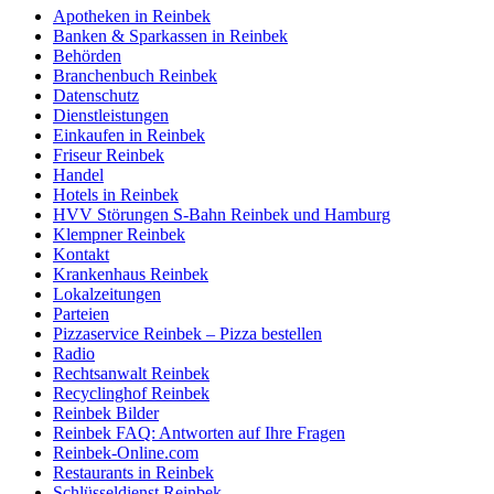
Apotheken in Reinbek
Banken & Sparkassen in Reinbek
Behörden
Branchenbuch Reinbek
Datenschutz
Dienstleistungen
Einkaufen in Reinbek
Friseur Reinbek
Handel
Hotels in Reinbek
HVV Störungen S-Bahn Reinbek und Hamburg
Klempner Reinbek
Kontakt
Krankenhaus Reinbek
Lokalzeitungen
Parteien
Pizzaservice Reinbek – Pizza bestellen
Radio
Rechtsanwalt Reinbek
Recyclinghof Reinbek
Reinbek Bilder
Reinbek FAQ: Antworten auf Ihre Fragen
Reinbek-Online.com
Restaurants in Reinbek
Schlüsseldienst Reinbek