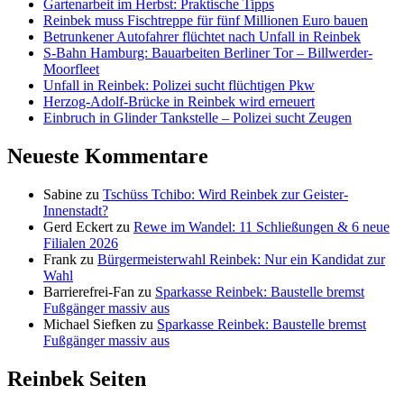
Gartenarbeit im Herbst: Praktische Tipps
Reinbek muss Fischtreppe für fünf Millionen Euro bauen
Betrunkener Autofahrer flüchtet nach Unfall in Reinbek
S-Bahn Hamburg: Bauarbeiten Berliner Tor – Billwerder-
Moorfleet
Unfall in Reinbek: Polizei sucht flüchtigen Pkw
Herzog-Adolf-Brücke in Reinbek wird erneuert
Einbruch in Glinder Tankstelle – Polizei sucht Zeugen
Neueste Kommentare
Sabine
zu
Tschüss Tchibo: Wird Reinbek zur Geister-
Innenstadt?
Gerd Eckert
zu
Rewe im Wandel: 11 Schließungen & 6 neue
Filialen 2026
Frank
zu
Bürgermeisterwahl Reinbek: Nur ein Kandidat zur
Wahl
Barrierefrei-Fan
zu
Sparkasse Reinbek: Baustelle bremst
Fußgänger massiv aus
Michael Siefken
zu
Sparkasse Reinbek: Baustelle bremst
Fußgänger massiv aus
Reinbek Seiten