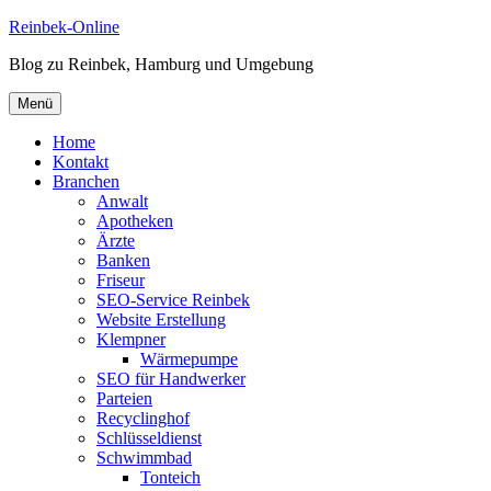
Zum
Reinbek-Online
Inhalt
Blog zu Reinbek, Hamburg und Umgebung
springen
Menü
Home
Kontakt
Branchen
Anwalt
Apotheken
Ärzte
Banken
Friseur
SEO-Service Reinbek
Website Erstellung
Klempner
Wärmepumpe
SEO für Handwerker
Parteien
Recyclinghof
Schlüsseldienst
Schwimmbad
Tonteich