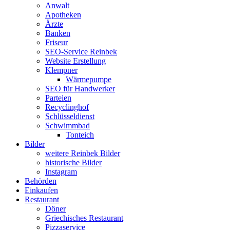
Anwalt
Apotheken
Ärzte
Banken
Friseur
SEO-Service Reinbek
Website Erstellung
Klempner
Wärmepumpe
SEO für Handwerker
Parteien
Recyclinghof
Schlüsseldienst
Schwimmbad
Tonteich
Bilder
weitere Reinbek Bilder
historische Bilder
Instagram
Behörden
Einkaufen
Restaurant
Döner
Griechisches Restaurant
Pizzaservice