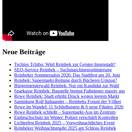
Neue Beiträge
Tschüss Tchibo: Wird Reinbek zur Geister-Innenstadt?
SEO-Service Reinbek – Suchmaschinenoptimierung
Reinbeker Sommersalon 2026: Das Stadtfest am 20. Juni
Reinbek: Supermarkt-Rettung durch Bücherei-Umzug?
Bürgermeisterwahl Reinbek: Nur ein Kandidat zur Wahl
Sparkasse Reinbek: Baustelle bremst Fußgänger massiv aus
Rewe Reinbek: Stadt erhöht Druck wegen leerem Markt
Sammlung Rolf Italiaander – Reinbeks Forum der Völker
Rewe im Wandel: 11 Schließungen & 6 neue Filialen 2026
Rewe Reinbek schließt – Supermarkt-Aus im Zentrum
Einbruchschutz im Winter: Polizei verschärft Kontrollen
Lichterfest Reinbek 2025 – Vorweihnachtliches Event
Reinbeker Weihnachtsmarkt 2025 am Schloss Reinbek