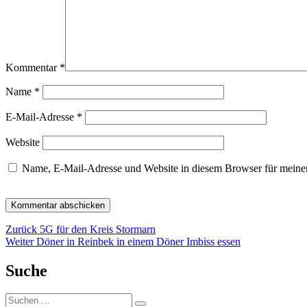
Kommentar
*
Name
*
E-Mail-Adresse
*
Website
Name, E-Mail-Adresse und Website in diesem Browser für meine
Beitragsnavigation
Vorheriger
Zurück
5G für den Kreis Stormarn
Nächster
Beitrag:
Weiter
Döner in Reinbek in einem Döner Imbiss essen
Beitrag:
Suche
Suchen