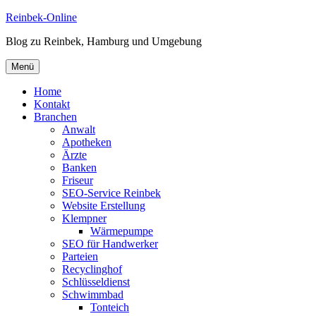
Zum
Reinbek-Online
Inhalt
Blog zu Reinbek, Hamburg und Umgebung
springen
Menü
Home
Kontakt
Branchen
Anwalt
Apotheken
Ärzte
Banken
Friseur
SEO-Service Reinbek
Website Erstellung
Klempner
Wärmepumpe
SEO für Handwerker
Parteien
Recyclinghof
Schlüsseldienst
Schwimmbad
Tonteich