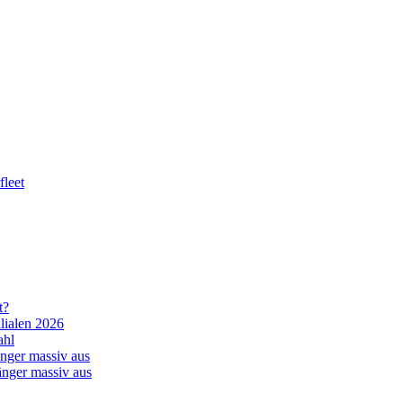
leet
t?
lialen 2026
ahl
nger massiv aus
änger massiv aus