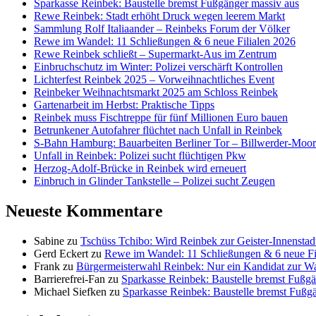
Sparkasse Reinbek: Baustelle bremst Fußgänger massiv aus
Rewe Reinbek: Stadt erhöht Druck wegen leerem Markt
Sammlung Rolf Italiaander – Reinbeks Forum der Völker
Rewe im Wandel: 11 Schließungen & 6 neue Filialen 2026
Rewe Reinbek schließt – Supermarkt-Aus im Zentrum
Einbruchschutz im Winter: Polizei verschärft Kontrollen
Lichterfest Reinbek 2025 – Vorweihnachtliches Event
Reinbeker Weihnachtsmarkt 2025 am Schloss Reinbek
Gartenarbeit im Herbst: Praktische Tipps
Reinbek muss Fischtreppe für fünf Millionen Euro bauen
Betrunkener Autofahrer flüchtet nach Unfall in Reinbek
S-Bahn Hamburg: Bauarbeiten Berliner Tor – Billwerder-Moorf
Unfall in Reinbek: Polizei sucht flüchtigen Pkw
Herzog-Adolf-Brücke in Reinbek wird erneuert
Einbruch in Glinder Tankstelle – Polizei sucht Zeugen
Neueste Kommentare
Sabine
zu
Tschüss Tchibo: Wird Reinbek zur Geister-Innenstad
Gerd Eckert
zu
Rewe im Wandel: 11 Schließungen & 6 neue Fi
Frank
zu
Bürgermeisterwahl Reinbek: Nur ein Kandidat zur W
Barrierefrei-Fan
zu
Sparkasse Reinbek: Baustelle bremst Fußgä
Michael Siefken
zu
Sparkasse Reinbek: Baustelle bremst Fußg