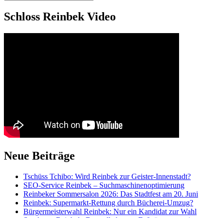
Suchen
nach:
Schloss Reinbek Video
Neue Beiträge
Tschüss Tchibo: Wird Reinbek zur Geister-Innenstadt?
SEO-Service Reinbek – Suchmaschinenoptimierung
Reinbeker Sommersalon 2026: Das Stadtfest am 20. Juni
Reinbek: Supermarkt-Rettung durch Bücherei-Umzug?
Bürgermeisterwahl Reinbek: Nur ein Kandidat zur Wahl