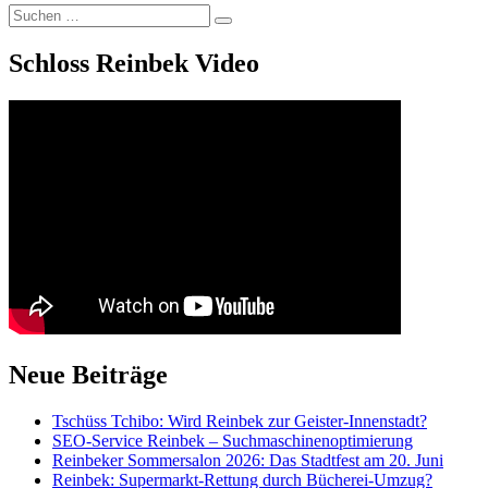
Suchen
Suchen
nach:
Schloss Reinbek Video
Neue Beiträge
Tschüss Tchibo: Wird Reinbek zur Geister-Innenstadt?
SEO-Service Reinbek – Suchmaschinenoptimierung
Reinbeker Sommersalon 2026: Das Stadtfest am 20. Juni
Reinbek: Supermarkt-Rettung durch Bücherei-Umzug?