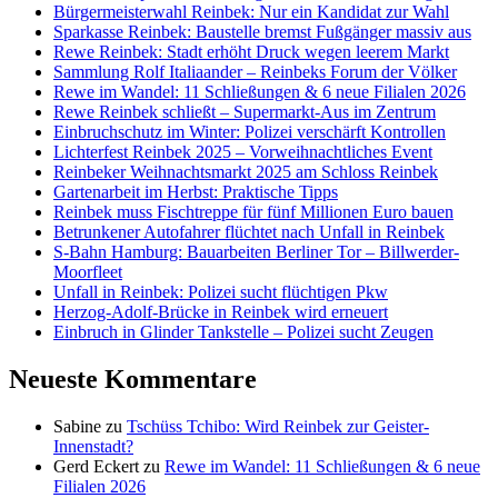
Bürgermeisterwahl Reinbek: Nur ein Kandidat zur Wahl
Sparkasse Reinbek: Baustelle bremst Fußgänger massiv aus
Rewe Reinbek: Stadt erhöht Druck wegen leerem Markt
Sammlung Rolf Italiaander – Reinbeks Forum der Völker
Rewe im Wandel: 11 Schließungen & 6 neue Filialen 2026
Rewe Reinbek schließt – Supermarkt-Aus im Zentrum
Einbruchschutz im Winter: Polizei verschärft Kontrollen
Lichterfest Reinbek 2025 – Vorweihnachtliches Event
Reinbeker Weihnachtsmarkt 2025 am Schloss Reinbek
Gartenarbeit im Herbst: Praktische Tipps
Reinbek muss Fischtreppe für fünf Millionen Euro bauen
Betrunkener Autofahrer flüchtet nach Unfall in Reinbek
S-Bahn Hamburg: Bauarbeiten Berliner Tor – Billwerder-
Moorfleet
Unfall in Reinbek: Polizei sucht flüchtigen Pkw
Herzog-Adolf-Brücke in Reinbek wird erneuert
Einbruch in Glinder Tankstelle – Polizei sucht Zeugen
Neueste Kommentare
Sabine
zu
Tschüss Tchibo: Wird Reinbek zur Geister-
Innenstadt?
Gerd Eckert
zu
Rewe im Wandel: 11 Schließungen & 6 neue
Filialen 2026