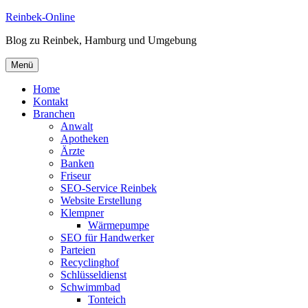
Zum
Reinbek-Online
Inhalt
Blog zu Reinbek, Hamburg und Umgebung
springen
Menü
Home
Kontakt
Branchen
Anwalt
Apotheken
Ärzte
Banken
Friseur
SEO-Service Reinbek
Website Erstellung
Klempner
Wärmepumpe
SEO für Handwerker
Parteien
Recyclinghof
Schlüsseldienst
Schwimmbad
Tonteich