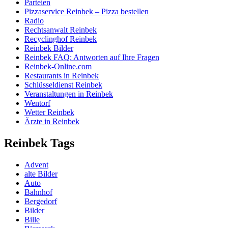
Parteien
Pizzaservice Reinbek – Pizza bestellen
Radio
Rechtsanwalt Reinbek
Recyclinghof Reinbek
Reinbek Bilder
Reinbek FAQ: Antworten auf Ihre Fragen
Reinbek-Online.com
Restaurants in Reinbek
Schlüsseldienst Reinbek
Veranstaltungen in Reinbek
Wentorf
Wetter Reinbek
Ärzte in Reinbek
Reinbek Tags
Advent
alte Bilder
Auto
Bahnhof
Bergedorf
Bilder
Bille