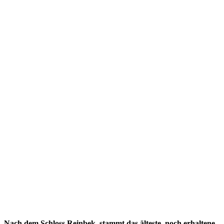
Nach dem Schloss Reinbek, stammt das älteste, noch erhaltene