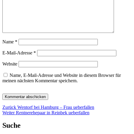
Name
*
E-Mail-Adresse
*
Website
Name, E-Mail-Adresse und Website in diesem Browser für
meinen nächsten Kommentar speichern.
Beitragsnavigation
Vorheriger
Zurück
Wentorf bei Hamburg – Frau ueberfallen
Nächster
Beitrag:
Weiter
Rentnerehepaar in Reinbek ueberfallen
Beitrag:
Suche