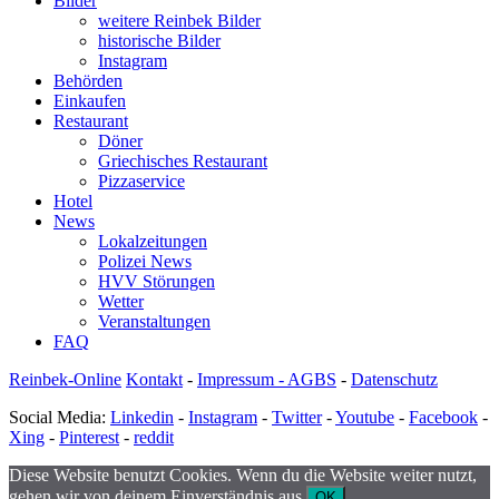
Bilder
weitere Reinbek Bilder
historische Bilder
Instagram
Behörden
Einkaufen
Restaurant
Döner
Griechisches Restaurant
Pizzaservice
Hotel
News
Lokalzeitungen
Polizei News
HVV Störungen
Wetter
Veranstaltungen
FAQ
Reinbek-Online
Kontakt
-
Impressum - AGBS
-
Datenschutz
Social Media:
Linkedin
-
Instagram
-
Twitter
-
Youtube
-
Facebook
-
Xing
-
Pinterest
-
reddit
Diese Website benutzt Cookies. Wenn du die Website weiter nutzt,
gehen wir von deinem Einverständnis aus.
OK