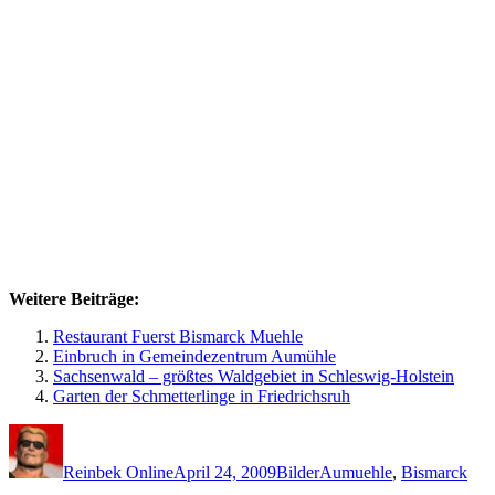
Weitere Beiträge:
Restaurant Fuerst Bismarck Muehle
Einbruch in Gemeindezentrum Aumühle
Sachsenwald – größtes Waldgebiet in Schleswig-Holstein
Garten der Schmetterlinge in Friedrichsruh
Autor
Veröffentlicht
Kategorien
Schlagwörter
am
Reinbek Online
April 24, 2009
Bilder
Aumuehle
,
Bismarck