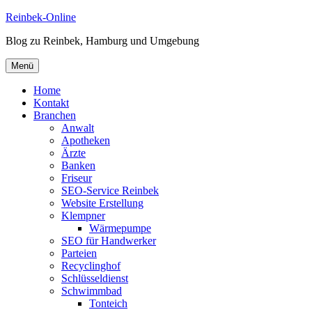
Zum
Reinbek-Online
Inhalt
Blog zu Reinbek, Hamburg und Umgebung
springen
Menü
Home
Kontakt
Branchen
Anwalt
Apotheken
Ärzte
Banken
Friseur
SEO-Service Reinbek
Website Erstellung
Klempner
Wärmepumpe
SEO für Handwerker
Parteien
Recyclinghof
Schlüsseldienst
Schwimmbad
Tonteich