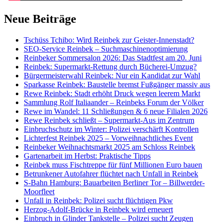
Neue Beiträge
Tschüss Tchibo: Wird Reinbek zur Geister-Innenstadt?
SEO-Service Reinbek – Suchmaschinenoptimierung
Reinbeker Sommersalon 2026: Das Stadtfest am 20. Juni
Reinbek: Supermarkt-Rettung durch Bücherei-Umzug?
Bürgermeisterwahl Reinbek: Nur ein Kandidat zur Wahl
Sparkasse Reinbek: Baustelle bremst Fußgänger massiv aus
Rewe Reinbek: Stadt erhöht Druck wegen leerem Markt
Sammlung Rolf Italiaander – Reinbeks Forum der Völker
Rewe im Wandel: 11 Schließungen & 6 neue Filialen 2026
Rewe Reinbek schließt – Supermarkt-Aus im Zentrum
Einbruchschutz im Winter: Polizei verschärft Kontrollen
Lichterfest Reinbek 2025 – Vorweihnachtliches Event
Reinbeker Weihnachtsmarkt 2025 am Schloss Reinbek
Gartenarbeit im Herbst: Praktische Tipps
Reinbek muss Fischtreppe für fünf Millionen Euro bauen
Betrunkener Autofahrer flüchtet nach Unfall in Reinbek
S-Bahn Hamburg: Bauarbeiten Berliner Tor – Billwerder-
Moorfleet
Unfall in Reinbek: Polizei sucht flüchtigen Pkw
Herzog-Adolf-Brücke in Reinbek wird erneuert
Einbruch in Glinder Tankstelle – Polizei sucht Zeugen