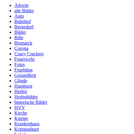
Advent
alte Bilder
Auto
Bahnhof
Bergedorf
Bilder
Bille
Bismarck
Corona
Crazy Crackers
Feuerwehr
Fotos
Fruehling
Gesundheit
Glinde
Hamburg
Herbst
Herbstbilder
historische Bilder
HVV
Kirche
Kneipe
Krankenhaus
Kriminalitaet