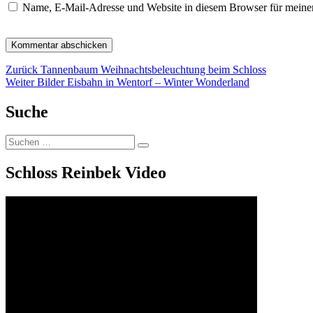
Name, E-Mail-Adresse und Website in diesem Browser für meine
Beitragsnavigation
Vorheriger
Zurück
Tannenbaum Weihnachtsbeleuchtung beim Schloss
Nächster
Beitrag:
Weiter
Bilder Eisbahn in Wentorf – Winter Wonderland
Beitrag:
Suche
Suchen
Suchen
nach:
Schloss Reinbek Video