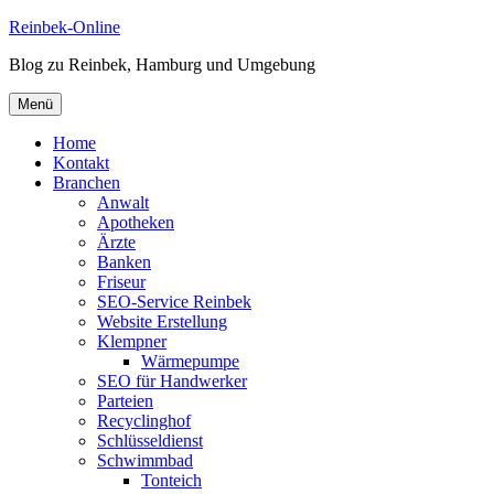
Zum
Reinbek-Online
Inhalt
Blog zu Reinbek, Hamburg und Umgebung
springen
Menü
Home
Kontakt
Branchen
Anwalt
Apotheken
Ärzte
Banken
Friseur
SEO-Service Reinbek
Website Erstellung
Klempner
Wärmepumpe
SEO für Handwerker
Parteien
Recyclinghof
Schlüsseldienst
Schwimmbad
Tonteich