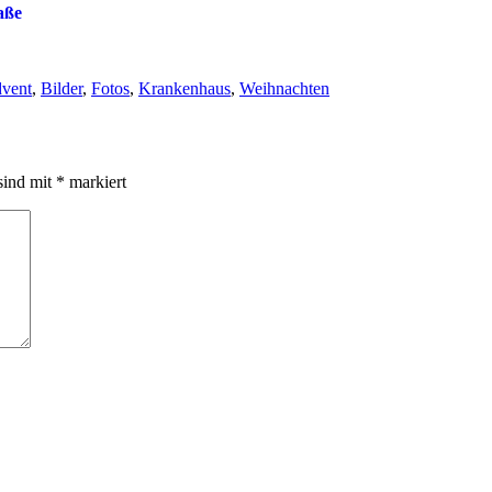
aße
en
hlagwörter
vent
,
Bilder
,
Fotos
,
Krankenhaus
,
Weihnachten
sind mit
*
markiert